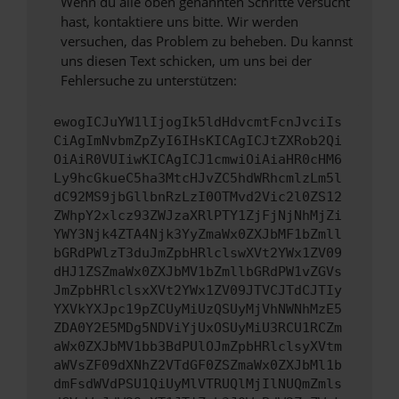
Wenn du alle oben genannten Schritte versucht
hast, kontaktiere uns bitte. Wir werden
versuchen, das Problem zu beheben. Du kannst
uns diesen Text schicken, um uns bei der
Fehlersuche zu unterstützen:
ewogICJuYW1lIjogIk5ldHdvcmtFcnJvciIs
CiAgImNvbmZpZyI6IHsKICAgICJtZXRob2Qi
OiAiR0VUIiwKICAgICJ1cmwiOiAiaHR0cHM6
Ly9hcGkueC5ha3MtcHJvZC5hdWRhcmlzLm5l
dC92MS9jbGllbnRzLzI0OTMvd2Vic2l0ZS12
ZWhpY2xlcz93ZWJzaXRlPTY1ZjFjNjNhMjZi
YWY3Njk4ZTA4Njk3YyZmaWx0ZXJbMF1bZmll
bGRdPWlzT3duJmZpbHRlclswXVt2YWx1ZV09
dHJ1ZSZmaWx0ZXJbMV1bZmllbGRdPW1vZGVs
JmZpbHRlclsxXVt2YWx1ZV09JTVCJTdCJTIy
YXVkYXJpc19pZCUyMiUzQSUyMjVhNWNhMzE5
ZDA0Y2E5MDg5NDViYjUxOSUyMiU3RCU1RCZm
aWx0ZXJbMV1bb3BdPUlOJmZpbHRlclsyXVtm
aWVsZF09dXNhZ2VTdGF0ZSZmaWx0ZXJbMl1b
dmFsdWVdPSU1QiUyMlVTRUQlMjIlNUQmZmls