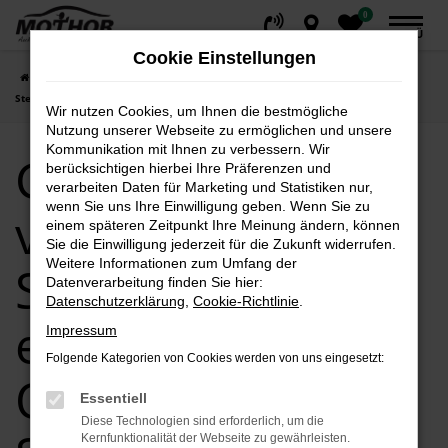
0
Zum
MENÜ
Hauptinhalt
Cookie Einstellungen
springen
Startseite
Stendal
VW
VW Golf
Gebrauchtwagen von Golf in
Stendal – Ihre erste Wahl für Qualität und Service!
Wir nutzen Cookies, um Ihnen die bestmögliche
Nutzung unserer Webseite zu ermöglichen und unsere
Kommunikation mit Ihnen zu verbessern. Wir
Gebrauchtwagen
berücksichtigen hierbei Ihre Präferenzen und
verarbeiten Daten für Marketing und Statistiken nur,
wenn Sie uns Ihre Einwilligung geben. Wenn Sie zu
von Golf in
einem späteren Zeitpunkt Ihre Meinung ändern, können
Sie die Einwilligung jederzeit für die Zukunft widerrufen.
Weitere Informationen zum Umfang der
Stendal – Ihre
Datenverarbeitung finden Sie hier:
Datenschutzerklärung
,
Cookie-Richtlinie
.
erste Wahl für
Impressum
Folgende Kategorien von Cookies werden von uns eingesetzt:
Qualität und
Essentiell
Diese Technologien sind erforderlich, um die
Kernfunktionalität der Webseite zu gewährleisten.