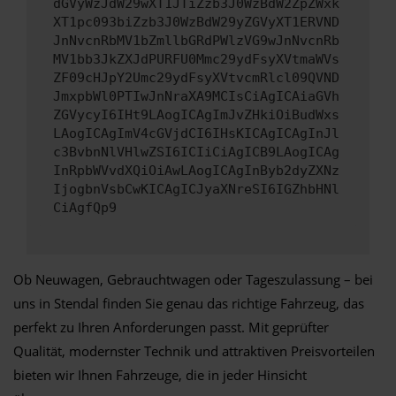
dGVyWzJdW29wXT1JTiZzb3J0WzBdW2ZpZWxk
XT1pc093biZzb3J0WzBdW29yZGVyXT1ERVND
JnNvcnRbMV1bZmllbGRdPWlzVG9wJnNvcnRb
MV1bb3JkZXJdPURFU0Mmc29ydFsyXVtmaWVs
ZF09cHJpY2Umc29ydFsyXVtvcmRlcl09QVND
JmxpbWl0PTIwJnNraXA9MCIsCiAgICAiaGVh
ZGVycyI6IHt9LAogICAgImJvZHkiOiBudWxs
LAogICAgImV4cGVjdCI6IHsKICAgICAgInJl
c3BvbnNlVHlwZSI6ICIiCiAgICB9LAogICAg
InRpbWVvdXQiOiAwLAogICAgInByb2dyZXNz
IjogbnVsbCwKICAgICJyaXNreSI6IGZhbHNl
CiAgfQp9
Ob Neuwagen, Gebrauchtwagen oder Tageszulassung – bei
uns in Stendal finden Sie genau das richtige Fahrzeug, das
perfekt zu Ihren Anforderungen passt. Mit geprüfter
Qualität, modernster Technik und attraktiven Preisvorteilen
bieten wir Ihnen Fahrzeuge, die in jeder Hinsicht