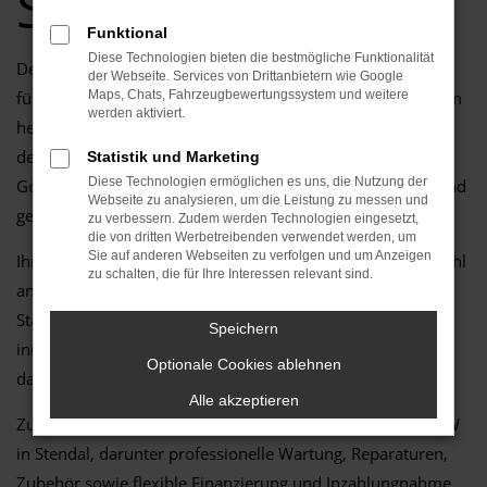
Service!
Funktional
Diese Technologien bieten die bestmögliche Funktionalität
Der Golf im Gebrauchtwagenzustand ist die perfekte Wahl
der Webseite. Services von Drittanbietern wie Google
für alle, die in Stendal ein zuverlässiges Fahrzeug mit einem
Maps, Chats, Fahrzeugbewertungssystem und weitere
werden aktiviert.
hervorragenden Preis-Leistungs-Verhältnis suchen. Ob für
den Alltag, längere Fahrten oder besondere Anlässe – der
Statistik und Marketing
Diese Technologien ermöglichen es uns, die Nutzung der
Golf überzeugt durch moderne Technik, hohen Komfort und
Webseite zu analysieren, um die Leistung zu messen und
geprüfte Qualität.
zu verbessern. Zudem werden Technologien eingesetzt,
die von dritten Werbetreibenden verwendet werden, um
Sie auf anderen Webseiten zu verfolgen und um Anzeigen
Ihr VW Autohaus in Stendal bietet Ihnen eine große Auswahl
zu schalten, die für Ihre Interessen relevant sind.
an sorgfältig geprüften Gebrauchtwagen, die höchsten
Standards entsprechen. Unser erfahrenes Team berät Sie
Speichern
individuell und kompetent, damit Sie das Fahrzeug finden,
Optionale Cookies ablehnen
das genau zu Ihren Anforderungen passt.
Alle akzeptieren
Zusätzlich profitieren Sie von umfassenden Services für VW
in Stendal, darunter professionelle Wartung, Reparaturen,
Zubehör sowie flexible Finanzierung und Inzahlungnahme.