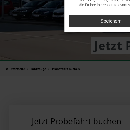
Technologien eingesetzt, die v
die für Ihre Interessen relevant s
Speichern
Jetzt
Startseite
Fahrzeuge
Probefahrt buchen
Jetzt Probefahrt buchen