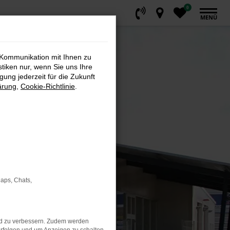
0
MENÜ
 Kommunikation mit Ihnen zu
stiken nur, wenn Sie uns Ihre
ung jederzeit für die Zukunft
ärung
,
Cookie-Richtlinie
.
Maps, Chats,
nd zu verbessern. Zudem werden