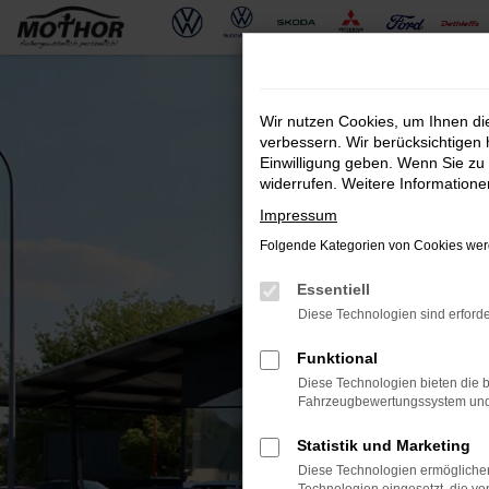
Zum
Hauptinhalt
springen
Wir nutzen Cookies, um Ihnen d
verbessern. Wir berücksichtigen 
Einwilligung geben. Wenn Sie zu 
widerrufen. Weitere Information
Impressum
Folgende Kategorien von Cookies werd
Essentiell
Diese Technologien sind erforde
Funktional
Diese Technologien bieten die b
Fahrzeugbewertungssystem und w
Statistik und Marketing
Diese Technologien ermöglichen