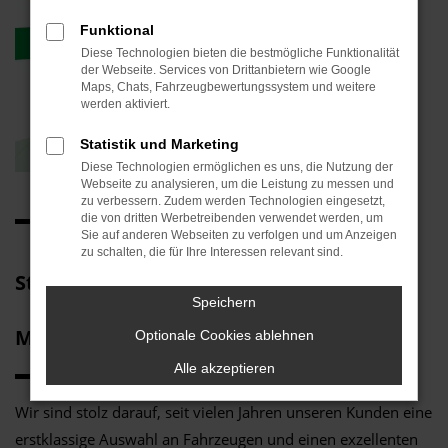
Funktional
Diese Technologien bieten die bestmögliche Funktionalität
der Webseite. Services von Drittanbietern wie Google
Maps, Chats, Fahrzeugbewertungssystem und weitere
werden aktiviert.
Statistik und Marketing
Diese Technologien ermöglichen es uns, die Nutzung der
Webseite zu analysieren, um die Leistung zu messen und
zu verbessern. Zudem werden Technologien eingesetzt,
die von dritten Werbetreibenden verwendet werden, um
Sie auf anderen Webseiten zu verfolgen und um Anzeigen
zu schalten, die für Ihre Interessen relevant sind.
Starte Deine Karriere im Autohaus
Speichern
MOTHOR & THORMANN!
Optionale Cookies ablehnen
Alle akzeptieren
Wir sind stolz darauf, seit vielen Jahren unseren Kunden eine
erstklassige Auswahl an Fahrzeugen und einen exzellenten