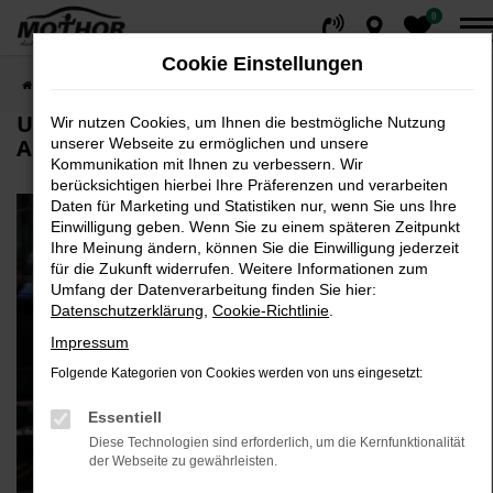
0
Zum
MEN
Hauptinhalt
Cookie Einstellungen
springen
Startseite
Fahrzeuge
Gewerbekunden
Unsere Gewerbekunden Angebote bei
Wir nutzen Cookies, um Ihnen die bestmögliche Nutzung
Autohaus Mothor & Thormann
unserer Webseite zu ermöglichen und unsere
Kommunikation mit Ihnen zu verbessern. Wir
berücksichtigen hierbei Ihre Präferenzen und verarbeiten
Daten für Marketing und Statistiken nur, wenn Sie uns Ihre
Einwilligung geben. Wenn Sie zu einem späteren Zeitpunkt
Ihre Meinung ändern, können Sie die Einwilligung jederzeit
für die Zukunft widerrufen. Weitere Informationen zum
Umfang der Datenverarbeitung finden Sie hier:
Datenschutzerklärung
,
Cookie-Richtlinie
.
Impressum
Folgende Kategorien von Cookies werden von uns eingesetzt:
Essentiell
Diese Technologien sind erforderlich, um die Kernfunktionalität
der Webseite zu gewährleisten.