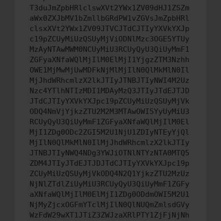
T3duJmZpbHRlclswXVt2YWx1ZV09dHJ1ZSZm
aWx0ZXJbMV1bZmllbGRdPW1vZGVsJmZpbHRl
clsxXVt2YWx1ZV09JTVCJTdCJTIyYXVkYXJp
c19pZCUyMiUzQSUyMjViODNlMzc3OGE5YTUy
MzAyNTAwMWM0NCUyMiU3RCUyQyU3QiUyMmF1
ZGFyaXNfaWQlMjIlM0ElMjI1YjgzZTM3Nzhh
OWE1MjMwMjUwMDFkNjMlMjIlN0QlMkMlN0Il
MjJhdWRhcmlzX2lkJTIyJTNBJTIyNWI4M2Uz
Nzc4YTlhNTIzMDI1MDAyMzQ3JTIyJTdEJTJD
JTdCJTIyYXVkYXJpc19pZCUyMiUzQSUyMjVk
ODQ4NmVjYjkzZTU2M2M3MTAwOWI5YyUyMiU3
RCUyQyU3QiUyMmF1ZGFyaXNfaWQlMjIlM0El
MjI1ZDg0ODc2ZGI5M2U1NjU1ZDIyNTEyYjQl
MjIlN0QlMkMlN0IlMjJhdWRhcmlzX2lkJTIy
JTNBJTIyNWQ4NDg3YWJiOTNlNTYzNTA0MTQ5
ZDM4JTIyJTdEJTJDJTdCJTIyYXVkYXJpc19p
ZCUyMiUzQSUyMjVkODQ4N2Q1YjkzZTU2MzUz
NjNlZTdlZiUyMiU3RCUyQyU3QiUyMmF1ZGFy
aXNfaWQlMjIlM0ElMjI1ZDg0ODdmOWI5M2U1
NjMyZjcxOGFmYTclMjIlN0QlNUQmZmlsdGVy
WzFdW29wXT1JTiZ3ZWJzaXRlPTY1ZjFjNjNh