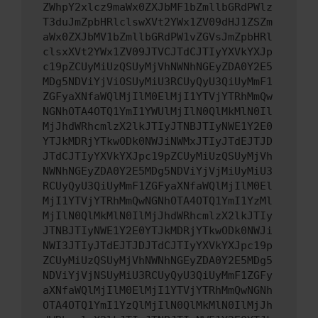
ZWhpY2xlcz9maWx0ZXJbMF1bZmllbGRdPWlz
T3duJmZpbHRlclswXVt2YWx1ZV09dHJ1ZSZm
aWx0ZXJbMV1bZmllbGRdPW1vZGVsJmZpbHRl
clsxXVt2YWx1ZV09JTVCJTdCJTIyYXVkYXJp
c19pZCUyMiUzQSUyMjVhNWNhNGEyZDA0Y2E5
MDg5NDViYjViOSUyMiU3RCUyQyU3QiUyMmF1
ZGFyaXNfaWQlMjIlM0ElMjI1YTVjYTRhMmQw
NGNhOTA4OTQ1YmI1YWUlMjIlN0QlMkMlN0Il
MjJhdWRhcmlzX2lkJTIyJTNBJTIyNWE1Y2E0
YTJkMDRjYTkwODk0NWJiNWMxJTIyJTdEJTJD
JTdCJTIyYXVkYXJpc19pZCUyMiUzQSUyMjVh
NWNhNGEyZDA0Y2E5MDg5NDViYjVjMiUyMiU3
RCUyQyU3QiUyMmF1ZGFyaXNfaWQlMjIlM0El
MjI1YTVjYTRhMmQwNGNhOTA4OTQ1YmI1YzMl
MjIlN0QlMkMlN0IlMjJhdWRhcmlzX2lkJTIy
JTNBJTIyNWE1Y2E0YTJkMDRjYTkwODk0NWJi
NWI3JTIyJTdEJTJDJTdCJTIyYXVkYXJpc19p
ZCUyMiUzQSUyMjVhNWNhNGEyZDA0Y2E5MDg5
NDViYjVjNSUyMiU3RCUyQyU3QiUyMmF1ZGFy
aXNfaWQlMjIlM0ElMjI1YTVjYTRhMmQwNGNh
OTA4OTQ1YmI1YzQlMjIlN0QlMkMlN0IlMjJh