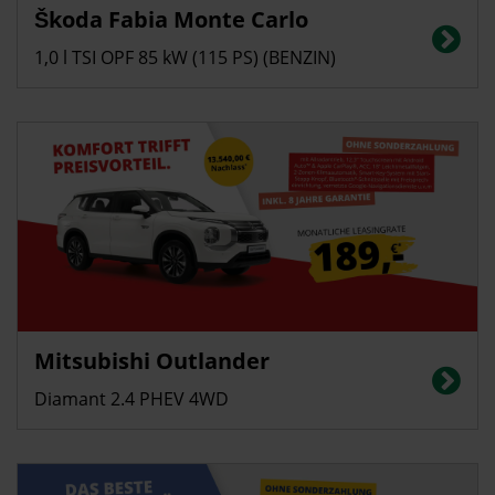
Škoda Fabia Monte Carlo
Energieverbrauch in l/100 km (kombiniert): 5,4; CO2-Emissionen
(kombiniert): 123 g/km, CO2-Klasse: D
1,0 l TSI OPF 85 kW (115 PS) (BENZIN)
Gewerbekunden
Privatkunden
Mitsubishi Outlander
Energieverbrauch (gewichtet kombiniert) 2,7 l/100 km; Stromverbrauch 16
kWh/100 km; CO2-Emissionen (gewichtet kombiniert): 60 g/km; CO2-
Diamant 2.4 PHEV 4WD
Klasse: B