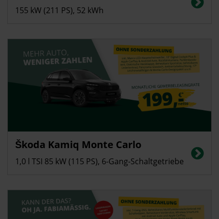
(kombiniert): 0 g/km | CO2-Klasse: A
155 kW (211 PS), 52 kWh
Gewerbekunden
Škoda Kamiq Monte Carlo
Energieverbrauch in l/100 km (kombiniert): 5,4; CO2-Emissionen
(kombiniert): 123 g/km, CO2-Klasse: D
1,0 l TSI 85 kW (115 PS), 6-Gang-Schaltgetriebe