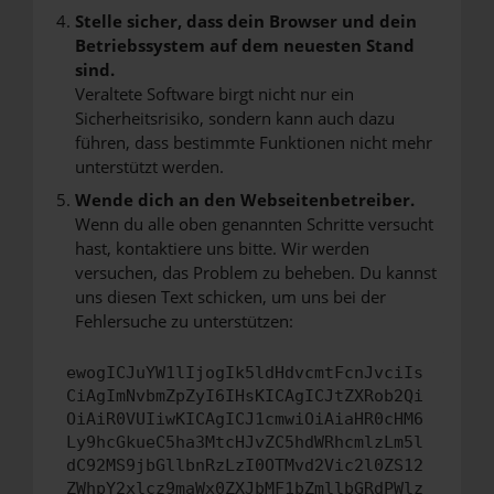
Stelle sicher, dass dein Browser und dein
Betriebssystem auf dem neuesten Stand
sind.
Veraltete Software birgt nicht nur ein
Sicherheitsrisiko, sondern kann auch dazu
führen, dass bestimmte Funktionen nicht mehr
unterstützt werden.
Wende dich an den Webseitenbetreiber.
Wenn du alle oben genannten Schritte versucht
hast, kontaktiere uns bitte. Wir werden
versuchen, das Problem zu beheben. Du kannst
uns diesen Text schicken, um uns bei der
Fehlersuche zu unterstützen:
ewogICJuYW1lIjogIk5ldHdvcmtFcnJvciIs
CiAgImNvbmZpZyI6IHsKICAgICJtZXRob2Qi
OiAiR0VUIiwKICAgICJ1cmwiOiAiaHR0cHM6
Ly9hcGkueC5ha3MtcHJvZC5hdWRhcmlzLm5l
dC92MS9jbGllbnRzLzI0OTMvd2Vic2l0ZS12
ZWhpY2xlcz9maWx0ZXJbMF1bZmllbGRdPWlz