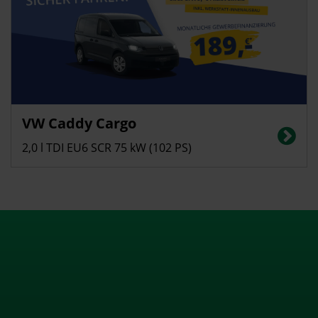
Gewerbekunden
VW Caddy Cargo
Energieverbrauch in l/100 km (kombiniert): 5,3 | CO2-Emissionen
(kombiniert): 140 g/km | CO2-Klasse: E
2,0 l TDI EU6 SCR 75 kW (102 PS)