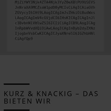
MjZiYWY3Njk4ZTA4Njk3YyZ0eXBlPU9USEVS
JnNraXA9MCZsaW1pdD0yMCIsCiAgICAiaGVh
ZGVycyI6IHt9LAogICAgImJvZHkiOiBudWxs
LAogICAgImV4cGVjdCI6IHsKICAgICAgInJl
c3BvbnNlVHlwZSI6ICIiCiAgICB9LAogICAg
InRpbWVvdXQiOiAwLAogICAgInByb2dyZXNz
IjogbnVsbCwKICAgICJyaXNreSI6IGZhbHNl
CiAgfQp9
KURZ & KNACKIG – DAS
BIETEN WIR