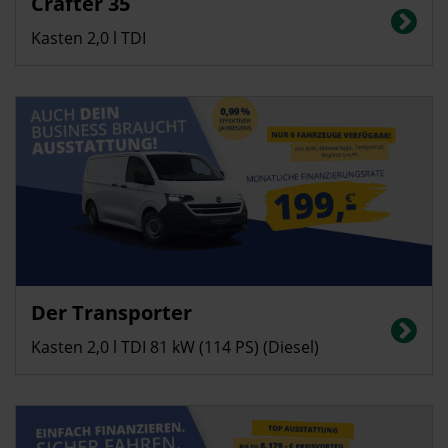
Crafter 35
Energieverbrauch in l/100 km (kombiniert): 8,8, CO2-Emissionen
(kombiniert): 231 g/km; CO2-Klasse: G
Kasten 2,0 l TDI
Gewerbekunden
Der Transporter
Energieverbrauch in g/100 km (kombiniert): 7,3; CO2-Emissionen
(kombiniert): 191 g/km; CO2-Klasse: G
Kasten 2,0 l TDI 81 kW (114 PS) (Diesel)