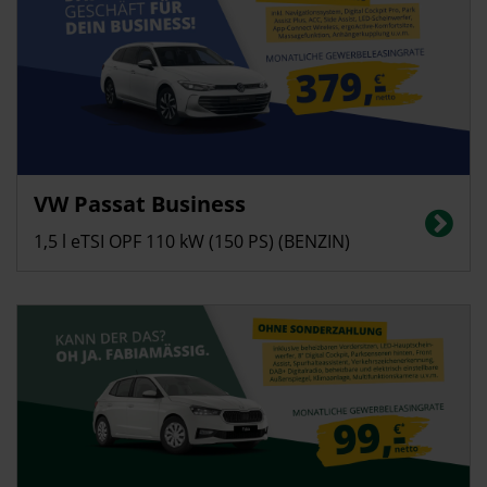
Gewerbekunden
VW Passat Business
Energieverbrauch in l/100 km (kombiniert): 5,6, CO2-Emissionen
(kombiniert): 128 g/km; CO2-Klasse: D
1,5 l eTSI OPF 110 kW (150 PS) (BENZIN)