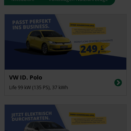
Gewerbekunden
VW ID. Polo
Energieverbrauch in kWh/100 km (kombiniert): 13,6 | CO2-Emissionen
(kombiniert): 0 g/km | CO2-Klasse: A
Life 99 kW (135 PS), 37 kWh