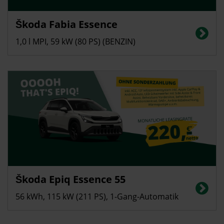
Gewerbekunden
Škoda Fabia Essence
Energieverbrauch in l/100 km (kombiniert): 5,1; CO2-Emissionen
(kombiniert): 116 g/km, CO2-Klasse: D
1,0 l MPI, 59 kW (80 PS) (BENZIN)
Gewerbekunden
Škoda Epiq Essence 55
Stromverbrauch in kWh/100 km (kombiniert): 13,7; CO2-Emissionen
(kombiniert): 0 g/km, CO2-Klasse: A, Elektrische Reichweite (kombiniert):
56 kWh, 115 kW (211 PS), 1-Gang-Automatik
440 km