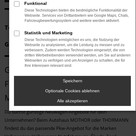
Funktional
Diese Technologien bieten die bestmögliche Funktionalität der
Webseite. Services von Drittanbietern wie Google Maps, Chats,
Fahrzeugbewertungssystem und weitere werden aktiviert.
Top Neuwagen-Angebote für
Statistik und Marketing
Diese Technologien ermöglichen es uns, die Nutzung der
Gewerbekunden
Webseite zu analysieren, um die Leistung zu messen und zu
verbessern. Zudem werden Technologien eingesetzt, die von
dritten Werbetreibenden verwendet werden, um Sie auf anderen
Webseiten zu verfolgen und um Anzeigen zu schalten, die für
Ihre Interessen relevant sind.
GEWERBELEASING UND
FINANZIERUNG BEI
Speichern
Optionale Cookies ablehnen
MOTHOR
Alle akzeptieren
Du suchst günstige Neuwagen-Angebote für dein
Unternehmen? Beim Autohaus MOTHOR oder THORMANN
findest du das passende Pkw-Angebot für die Marken