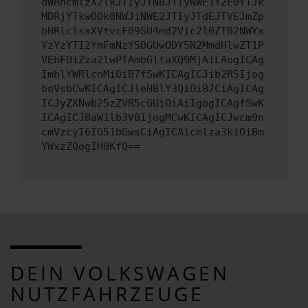
dWRhcmlzX2lkJTIyJTNBJTIyNWE1Y2E0YTJk
MDRjYTkwODk0NWJiNWE2JTIyJTdEJTVEJmZp
bHRlclsxXVtvcF09SU4md2Vic2l0ZT02NWYx
YzYzYTI2YmFmNzY5OGUwODY5N2MmdHlwZT1P
VEhFUiZza2lwPTAmbGltaXQ9MjAiLAogICAg
ImhlYWRlcnMiOiB7fSwKICAgICJib2R5Ijog
bnVsbCwKICAgICJleHBlY3QiOiB7CiAgICAg
ICJyZXNwb25zZVR5cGUiOiAiIgogICAgfSwK
ICAgICJ0aW1lb3V0IjogMCwKICAgICJwcm9n
cmVzcyI6IG51bGwsCiAgICAicmlza3kiOiBm
YWxzZQogIH0KfQ==
DEIN VOLKSWAGEN
NUTZFAHRZEUGE