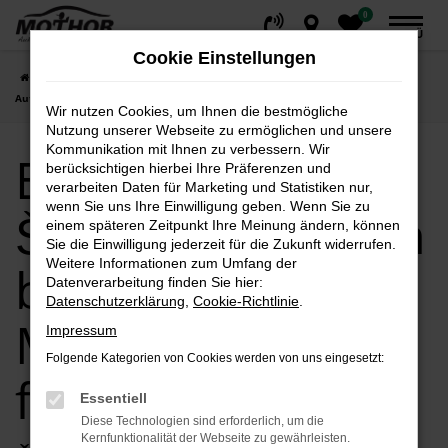
0
Zum
MENÜ
Hauptinhalt
Cookie Einstellungen
springen
Startseite
Stendal
Škoda
Entdecken Sie Škoda Neuwagen bei
Autohaus Mothor GmbH für Stendal
Wir nutzen Cookies, um Ihnen die bestmögliche
Nutzung unserer Webseite zu ermöglichen und unsere
Kommunikation mit Ihnen zu verbessern. Wir
Entdecken Sie
berücksichtigen hierbei Ihre Präferenzen und
verarbeiten Daten für Marketing und Statistiken nur,
wenn Sie uns Ihre Einwilligung geben. Wenn Sie zu
Škoda Neuwagen
einem späteren Zeitpunkt Ihre Meinung ändern, können
Sie die Einwilligung jederzeit für die Zukunft widerrufen.
Weitere Informationen zum Umfang der
bei Autohaus
Datenverarbeitung finden Sie hier:
Datenschutzerklärung
,
Cookie-Richtlinie
.
Mothor GmbH
Impressum
Folgende Kategorien von Cookies werden von uns eingesetzt:
für Stendal
Essentiell
Diese Technologien sind erforderlich, um die
Kernfunktionalität der Webseite zu gewährleisten.