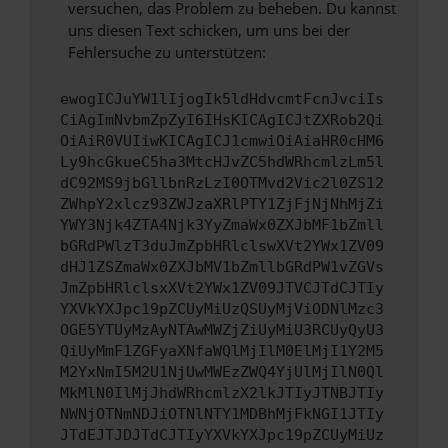
versuchen, das Problem zu beheben. Du kannst
uns diesen Text schicken, um uns bei der
Fehlersuche zu unterstützen:
ewogICJuYW1lIjogIk5ldHdvcmtFcnJvciIs
CiAgImNvbmZpZyI6IHsKICAgICJtZXRob2Qi
OiAiR0VUIiwKICAgICJ1cmwiOiAiaHR0cHM6
Ly9hcGkueC5ha3MtcHJvZC5hdWRhcmlzLm5l
dC92MS9jbGllbnRzLzI0OTMvd2Vic2l0ZS12
ZWhpY2xlcz93ZWJzaXRlPTY1ZjFjNjNhMjZi
YWY3Njk4ZTA4Njk3YyZmaWx0ZXJbMF1bZmll
bGRdPWlzT3duJmZpbHRlclswXVt2YWx1ZV09
dHJ1ZSZmaWx0ZXJbMV1bZmllbGRdPW1vZGVs
JmZpbHRlclsxXVt2YWx1ZV09JTVCJTdCJTIy
YXVkYXJpc19pZCUyMiUzQSUyMjViODNlMzc3
OGE5YTUyMzAyNTAwMWZjZiUyMiU3RCUyQyU3
QiUyMmF1ZGFyaXNfaWQlMjIlM0ElMjI1Y2M5
M2YxNmI5M2U1NjUwMWEzZWQ4YjUlMjIlN0Ql
MkMlN0IlMjJhdWRhcmlzX2lkJTIyJTNBJTIy
NWNjOTNmNDJiOTNlNTY1MDBhMjFkNGI1JTIy
JTdEJTJDJTdCJTIyYXVkYXJpc19pZCUyMiUz