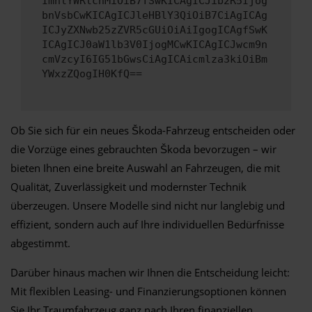
ImhlYWRlcnMiOiB7fSwKICAgICJib2R5Ijog
bnVsbCwKICAgICJleHBlY3QiOiB7CiAgICAg
ICJyZXNwb25zZVR5cGUiOiAiIgogICAgfSwK
ICAgICJ0aW1lb3V0IjogMCwKICAgICJwcm9n
cmVzcyI6IG51bGwsCiAgICAicmlza3kiOiBm
YWxzZQogIH0KfQ==
Ob Sie sich für ein neues Škoda-Fahrzeug entscheiden oder
die Vorzüge eines gebrauchten Škoda bevorzugen – wir
bieten Ihnen eine breite Auswahl an Fahrzeugen, die mit
Qualität, Zuverlässigkeit und modernster Technik
überzeugen. Unsere Modelle sind nicht nur langlebig und
effizient, sondern auch auf Ihre individuellen Bedürfnisse
abgestimmt.
Darüber hinaus machen wir Ihnen die Entscheidung leicht:
Mit flexiblen Leasing- und Finanzierungsoptionen können
Sie Ihr Traumfahrzeug ganz nach Ihren finanziellen