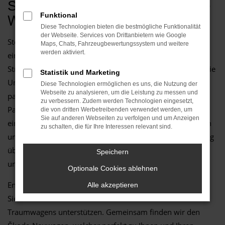
Škoda Neuwagen: Die perfekte
Wahl für Stendal
Funktional
Diese Technologien bieten die bestmögliche Funktionalität
der Webseite. Services von Drittanbietern wie Google
Stendal entdecken mit Ihrem neuen Škoda Neuwagen. Mit
Maps, Chats, Fahrzeugbewertungssystem und weitere
werden aktiviert.
einem Škoda Neuwagen sind Sie bestens gerüstet für die
Straßen von Stendal. Ob Sie durch die Stadt cruisen oder die
Statistik und Marketing
Umgebung erkunden möchten – bei uns finden Sie das
Diese Technologien ermöglichen es uns, die Nutzung der
Webseite zu analysieren, um die Leistung zu messen und
passende Modell. Als Ihr zuverlässiger Škoda-Neuwagen-
zu verbessern. Zudem werden Technologien eingesetzt,
Partner stehen wir Ihnen mit Rat und Tat zur Seite. Neben
die von dritten Werbetreibenden verwendet werden, um
Sie auf anderen Webseiten zu verfolgen und um Anzeigen
einer breiten Auswahl an Škoda-Modellen bieten wir Ihnen
zu schalten, die für Ihre Interessen relevant sind.
umfassende Dienstleistungen: von professioneller Beratung
über Finanzierung bis hin zu Wartung und Reparatur in
Speichern
unserer modern ausgestatteten Werkstatt.
Optionale Cookies ablehnen
Entdecken Sie unsere vielseitige Modellpalette und lassen
Alle akzeptieren
Sie sich von unserem erfahrenen Team bei der Wahl Ihres
Traumwagens unterstützen. Gemeinsam finden wir den