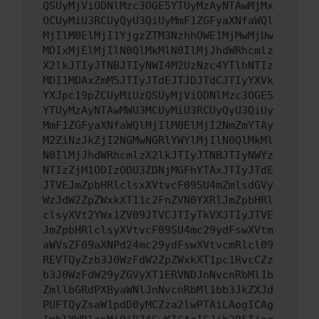
QSUyMjViODNlMzc3OGE5YTUyMzAyNTAwMjMx
OCUyMiU3RCUyQyU3QiUyMmF1ZGFyaXNfaWQl
MjIlM0ElMjI1YjgzZTM3NzhhOWE1MjMwMjUw
MDIxMjElMjIlN0QlMkMlN0IlMjJhdWRhcmlz
X2lkJTIyJTNBJTIyNWI4M2UzNzc4YTlhNTIz
MDI1MDAxZmM5JTIyJTdEJTJDJTdCJTIyYXVk
YXJpc19pZCUyMiUzQSUyMjViODNlMzc3OGE5
YTUyMzAyNTAwMWU3MCUyMiU3RCUyQyU3QiUy
MmF1ZGFyaXNfaWQlMjIlM0ElMjI2NmZmYTAy
M2ZiNzJkZjI2NGMwNGRlYWYlMjIlN0QlMkMl
N0IlMjJhdWRhcmlzX2lkJTIyJTNBJTIyNWYz
NTIzZjM1ODIzODU3ZDNjMGFhYTAxJTIyJTdE
JTVEJmZpbHRlclsxXVtvcF09SU4mZmlsdGVy
WzJdW2ZpZWxkXT11c2FnZVN0YXRlJmZpbHRl
clsyXVt2YWx1ZV09JTVCJTIyTkVXJTIyJTVE
JmZpbHRlclsyXVtvcF09SU4mc29ydFswXVtm
aWVsZF09aXNPd24mc29ydFswXVtvcmRlcl09
REVTQyZzb3J0WzFdW2ZpZWxkXT1pc1RvcCZz
b3J0WzFdW29yZGVyXT1ERVNDJnNvcnRbMl1b
ZmllbGRdPXByaWNlJnNvcnRbMl1bb3JkZXJd
PUFTQyZsaW1pdD0yMCZza2lwPTAiLAogICAg