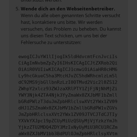
Wende dich an den Webseitenbetreiber.
Wenn du alle oben genannten Schritte versucht
hast, kontaktiere uns bitte. Wir werden
versuchen, das Problem zu beheben. Du kannst
uns diesen Text schicken, um uns bei der
Fehlersuche zu unterstützen:
ewogICJuYW1lIjogIk5ldHdvcmtFcnJvciIs
CiAgImNvbmZpZyI6IHsKICAgICJtZXRob2Qi
OiAiR0VUIiwKICAgICJ1cmwiOiAiaHR0cHM6
Ly9hcGkueC5ha3MtcHJvZC5hdWRhcmlzLm5l
dC92MS9jbGllbnRzLzI0OTMvd2Vic2l0ZS12
ZWhpY2xlcz93ZWJzaXRlPTY1ZjFjNjNhMjZi
YWY3Njk4ZTA4Njk3YyZmaWx0ZXJbMF1bZmll
bGRdPWlzT3duJmZpbHRlclswXVt2YWx1ZV09
dHJ1ZSZmaWx0ZXJbMV1bZmllbGRdPW1vZGVs
JmZpbHRlclsxXVt2YWx1ZV09JTVCJTdCJTIy
YXVkYXJpc19pZCUyMiUzQSUyMjVjYzkzYmJh
YjkzZTU2MDQ4ZDY3MzIxNyUyMiU3RCU1RCZm
aWx0ZXJbMV1bb3BdPUlOJmZpbHRlclsyXVtm