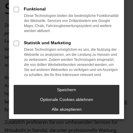
Service!
Funktional
Diese Technologien bieten die bestmögliche Funktionalität
der Webseite. Services von Drittanbietern wie Google
Der Eclipse Cross im Gebrauchtwagenzustand ist die
Maps, Chats, Fahrzeugbewertungssystem und weitere
werden aktiviert.
perfekte Wahl für alle, die in Stendal ein zuverlässiges
Fahrzeug mit einem hervorragenden Preis-Leistungs-
Statistik und Marketing
Verhältnis suchen. Ob für den Alltag, längere Fahrten oder
Diese Technologien ermöglichen es uns, die Nutzung der
Webseite zu analysieren, um die Leistung zu messen und
besondere Anlässe – der Eclipse Cross überzeugt durch
zu verbessern. Zudem werden Technologien eingesetzt,
moderne Technik, hohen Komfort und geprüfte Qualität.
die von dritten Werbetreibenden verwendet werden, um
Sie auf anderen Webseiten zu verfolgen und um Anzeigen
zu schalten, die für Ihre Interessen relevant sind.
Ihr Mitsubishi Autohaus in Stendal bietet Ihnen eine große
Auswahl an sorgfältig geprüften Gebrauchtwagen, die
Speichern
höchsten Standards entsprechen. Unser erfahrenes Team
Optionale Cookies ablehnen
berät Sie individuell und kompetent, damit Sie das Fahrzeug
finden, das genau zu Ihren Anforderungen passt.
Alle akzeptieren
Zusätzlich profitieren Sie von umfassenden Services für
Mitsubishi in Stendal, darunter professionelle Wartung,