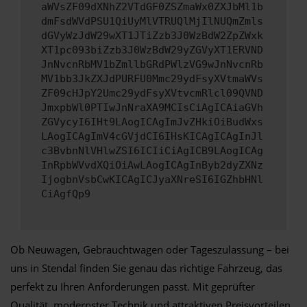
aWVsZF09dXNhZ2VTdGF0ZSZmaWx0ZXJbMl1b
dmFsdWVdPSU1QiUyMlVTRUQlMjIlNUQmZmls
dGVyWzJdW29wXT1JTiZzb3J0WzBdW2ZpZWxk
XT1pc093biZzb3J0WzBdW29yZGVyXT1ERVND
JnNvcnRbMV1bZmllbGRdPWlzVG9wJnNvcnRb
MV1bb3JkZXJdPURFU0Mmc29ydFsyXVtmaWVs
ZF09cHJpY2Umc29ydFsyXVtvcmRlcl09QVND
JmxpbWl0PTIwJnNraXA9MCIsCiAgICAiaGVh
ZGVycyI6IHt9LAogICAgImJvZHkiOiBudWxs
LAogICAgImV4cGVjdCI6IHsKICAgICAgInJl
c3BvbnNlVHlwZSI6ICIiCiAgICB9LAogICAg
InRpbWVvdXQiOiAwLAogICAgInByb2dyZXNz
IjogbnVsbCwKICAgICJyaXNreSI6IGZhbHNl
CiAgfQp9
Ob Neuwagen, Gebrauchtwagen oder Tageszulassung – bei
uns in Stendal finden Sie genau das richtige Fahrzeug, das
perfekt zu Ihren Anforderungen passt. Mit geprüfter
Qualität, modernster Technik und attraktiven Preisvorteilen