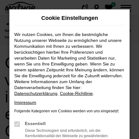
0
Zum
MENÜ
Hauptinhalt
Cookie Einstellungen
springen
Startseite
Stendal
Mitsubishi
Mitsubishi Eclipse Cross
Gebrauchtwagen von Eclipse Cross in Stendal – Ihre erste Wahl für Qualität und
Wir nutzen Cookies, um Ihnen die bestmögliche
Service!
Nutzung unserer Webseite zu ermöglichen und unsere
Kommunikation mit Ihnen zu verbessern. Wir
berücksichtigen hierbei Ihre Präferenzen und
Gebrauchtwagen
verarbeiten Daten für Marketing und Statistiken nur,
wenn Sie uns Ihre Einwilligung geben. Wenn Sie zu
einem späteren Zeitpunkt Ihre Meinung ändern, können
von Eclipse Cross
Sie die Einwilligung jederzeit für die Zukunft widerrufen.
Weitere Informationen zum Umfang der
Datenverarbeitung finden Sie hier:
in Stendal – Ihre
Datenschutzerklärung
,
Cookie-Richtlinie
.
Impressum
erste Wahl für
Folgende Kategorien von Cookies werden von uns eingesetzt:
Qualität und
Essentiell
Diese Technologien sind erforderlich, um die
Kernfunktionalität der Webseite zu gewährleisten.