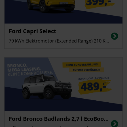
Privatkunden
Ford Capri Select
Stromverbrauch in kWh/100 km (kombiniert): 13,8; CO2-Emissionen
(kombiniert): 0 g/km, CO2-Klasse: A
79 kWh Elektromotor (Extended Range) 210 KW (286 PS)
Privatkunden
Ford Bronco Badlands 2,7 l EcoBoost V6, 246 kW (335 PS)
Energieverbrauch in l/100 km (kombiniert): 12,7, CO2-Emissionen
(kombiniert): 288 g/km; CO2-Klasse: G