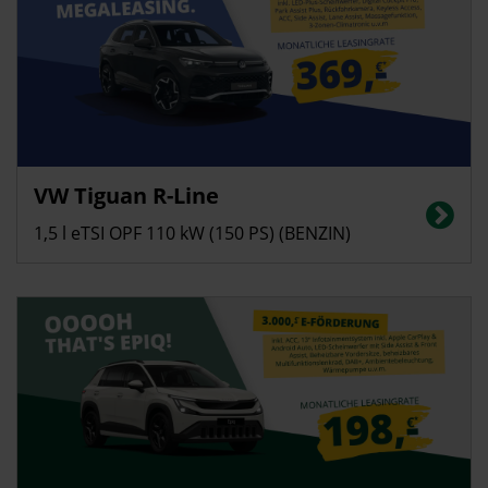
Privatkunden
VW Tiguan R-Line
Energieverbrauch in l/100 km (kombiniert): 6,2 | CO2-Emissionen
(kombiniert): 142 g/km | CO2-Klasse: E
1,5 l eTSI OPF 110 kW (150 PS) (BENZIN)