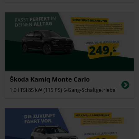
Privatkunden
Škoda Kamiq Monte Carlo
Energieverbrauch in l/100 km (kombiniert): 5,4; CO2-Emissionen
(kombiniert): 123 g/km, CO2-Klasse: D
1,0 l TSI 85 kW (115 PS) 6-Gang-Schaltgetriebe