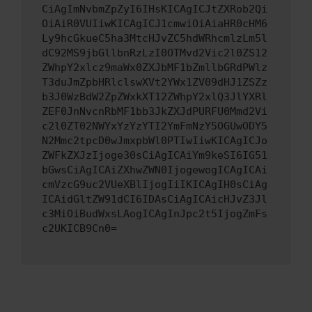
CiAgImNvbmZpZyI6IHsKICAgICJtZXRob2Qi
OiAiR0VUIiwKICAgICJ1cmwiOiAiaHR0cHM6
Ly9hcGkueC5ha3MtcHJvZC5hdWRhcmlzLm5l
dC92MS9jbGllbnRzLzI0OTMvd2Vic2l0ZS12
ZWhpY2xlcz9maWx0ZXJbMF1bZmllbGRdPWlz
T3duJmZpbHRlclswXVt2YWx1ZV09dHJ1ZSZz
b3J0WzBdW2ZpZWxkXT12ZWhpY2xlQ3JlYXRl
ZEF0JnNvcnRbMF1bb3JkZXJdPURFU0Mmd2Vi
c2l0ZT02NWYxYzYzYTI2YmFmNzY5OGUwODY5
N2Mmc2tpcD0wJmxpbWl0PTIwIiwKICAgICJo
ZWFkZXJzIjoge30sCiAgICAiYm9keSI6IG51
bGwsCiAgICAiZXhwZWN0IjogewogICAgICAi
cmVzcG9uc2VUeXBlIjogIiIKICAgIH0sCiAg
ICAidGltZW91dCI6IDAsCiAgICAicHJvZ3Jl
c3MiOiBudWxsLAogICAgInJpc2t5IjogZmFs
c2UKICB9Cn0=