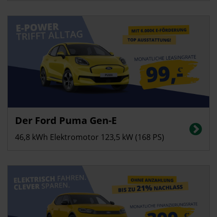
Privatkunden
Der Ford Puma Gen-E
Stromverbrauch in kWh/100 km (kombiniert): 13,0; CO2-Emissionen
(kombiniert): 0 g/km, CO2-Klasse: A
46,8 kWh Elektromotor 123,5 kW (168 PS)