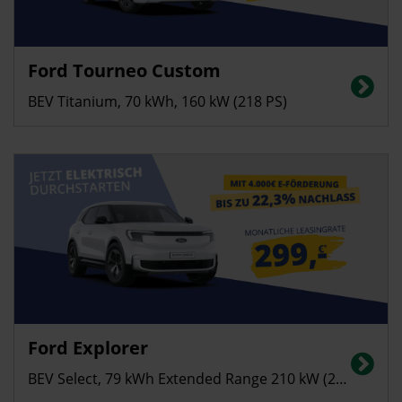
Privatkunden
Ford Tourneo Custom
Stromverbrauch (kombiniert): 24,2 kWh/100 km; CO₂-Emissionen
(kombiniert): 0 g/km; Elektrische Reichweite: bis zu 338 km; CO₂-Klasse: A
BEV Titanium, 70 kWh, 160 kW (218 PS)
Privatkunden
Ford Explorer
Stromverbrauch in kWh/100 km (kombiniert): 14,8; CO2-Emissionen
(kombiniert): 0 g/km; CO2-Klasse: A
BEV Select, 79 kWh Extended Range 210 kW (286 PS)