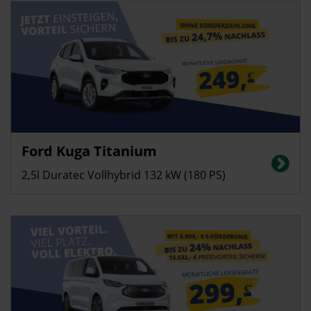
Privatkunden
Ford Kuga Titanium
Energieverbrauch in l/100 km (kombiniert): 5,3; CO2-Emissionen
(kombiniert): 122g/km; CO2-Klasse: E
2,5l Duratec Vollhybrid 132 kW (180 PS)