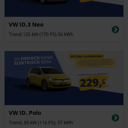
Privatkunden
VW ID.3 Neo
Stromverbrauch in kWh/100 km (kombiniert): 14,0; CO2-Emissionen
(kombiniert): 0 g/km; CO2-Klasse: A, Innerortsreichweite bis 552 km
Trend 125 kW (170 PS) 50 kWh
Privatkunden
VW ID. Polo
Stromverbrauch in kWh/100 km (kombiniert): 13,8 | CO2-Emissionen
(kombiniert): 0 g/km | CO2-Klasse: A | Elektrische Reichweite (kombiniert):
Trend, 85 kW (116 PS), 37 kWh
323 km