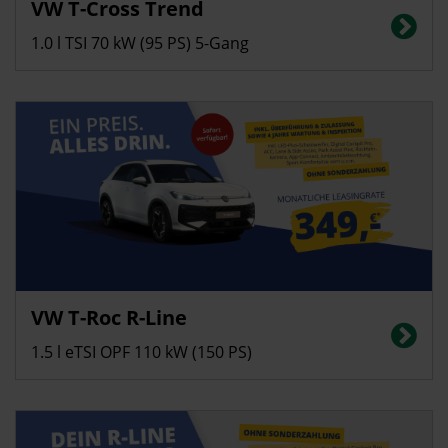
VW T-Cross Trend
Energieverbrauch in l/100 km (kombiniert): 5,5, CO2-Emissionen
(kombiniert): 125 g/km; CO2-Klasse: D
1.0 l TSI 70 kW (95 PS) 5-Gang
Privatkunden
VW T-Roc R-Line
Energieverbrauch in l/100 km (kombiniert): 5,6, CO2-Emissionen
(kombiniert): 128 g/km; CO2-Klasse: D
1.5 l eTSI OPF 110 kW (150 PS)