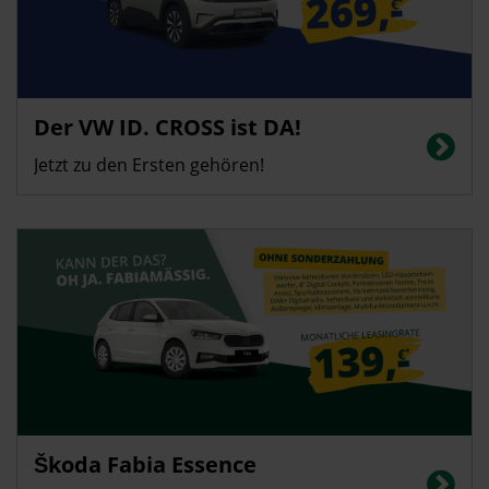
Privatkunden
Der VW ID. CROSS ist DA!
Energieverbrauch in kWh/100 km (kombiniert): 14,4 | CO2-Emissionen
(kombiniert): 0 g/km | CO2-Klasse: A | Elektrische Reichweite: 426 km
Jetzt zu den Ersten gehören!
Privatkunden
Škoda Fabia Essence
Energieverbrauch in l/100 km (kombiniert): 5,1; CO2-Emissionen