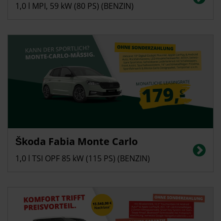
(kombiniert): 116 g/km, CO2-Klasse: D
1,0 l MPI, 59 kW (80 PS) (BENZIN)
Privatkunden
Škoda Fabia Monte Carlo
Energieverbrauch in l/100 km (kombiniert): 5,4; CO2-Emissionen
(kombiniert): 123 g/km, CO2-Klasse: D
1,0 l TSI OPF 85 kW (115 PS) (BENZIN)