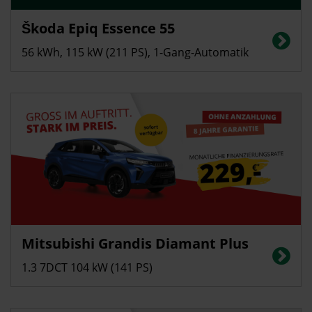
Privatkunden
Škoda Epiq Essence 55
Stromverbrauch in kWh/100 km (kombiniert): 13,7; CO2-Emissionen
(kombiniert): 0 g/km, CO2-Klasse: A, Elektrische Reichweite (kombiniert):
56 kWh, 115 kW (211 PS), 1-Gang-Automatik
440 km
Privatkunden
Mitsubishi Grandis Diamant Plus
Energieverbrauch in l/100 km (kombiniert): ca. 5,9; CO2-Emissionen
(kombiniert): ca. 134 g/km; CO2-Klasse: D
1.3 7DCT 104 kW (141 PS)