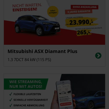
Privatkunden
Mitsubishi ASX Diamant Plus
Energieverbrauch in l/100 km (kombiniert): 5,7; CO2-Emissionen
(kombiniert): 129 g/km; CO2-Klasse: D
1.3 7DCT 84 kW (115 PS)