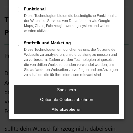
Funktional
Diese Technologien bieten die bestmögliche Funktionalität
Top Neuwagen-Angebote für
der Webseite. Services von Drittanbietern wie Google
Maps, Chats, Fahrzeugbewertungssystem und weitere
Privatkunden
werden aktiviert.
Statistik und Marketing
Diese Technologien ermöglichen es uns, die Nutzung der
Privatleasing und Finanzierung bei MOTHOR
Webseite zu analysieren, um die Leistung zu messen und
zu verbessern. Zudem werden Technologien eingesetzt,
die von dritten Werbetreibenden verwendet werden, um
Sie auf anderen Webseiten zu verfolgen und um Anzeigen
Du suchst günstige Neuwagen-Angebote? Beim
zu schalten, die für Ihre Interessen relevant sind.
Autohaus MOTHOR oder THORMANN findest du
Speichern
das passende Pkw-Angebot für die Marken
Optionale Cookies ablehnen
Volkswagen, Volkswagen Nutzfahrzeuge, Škoda,
Alle akzeptieren
Ford, Dethleffs und Mitsubishi.
Sollte dein Wunschfahrzeug nicht dabei sein,