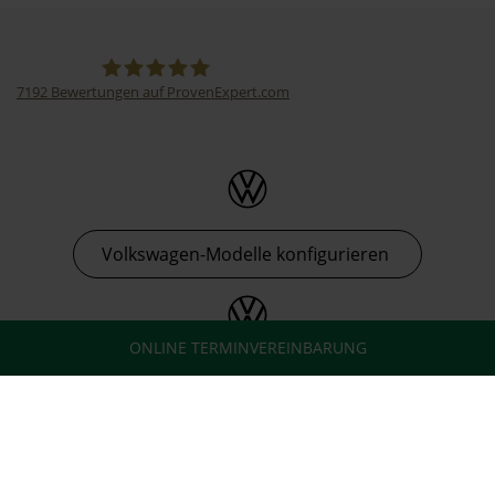
7192
Bewertungen auf ProvenExpert.com
Thormann-Gruppe
Volkswagen-Modelle konfigurieren
ONLINE TERMINVEREINBARUNG
Volkswagen-Nutzfahrzeuge konfigurieren