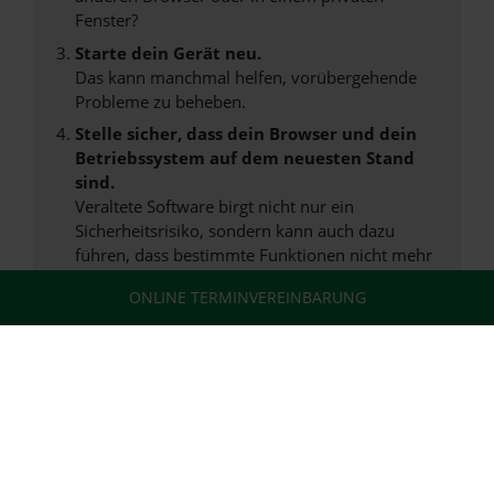
Fenster?
Starte dein Gerät neu.
Das kann manchmal helfen, vorübergehende
Probleme zu beheben.
Stelle sicher, dass dein Browser und dein
Betriebssystem auf dem neuesten Stand
sind.
Veraltete Software birgt nicht nur ein
Sicherheitsrisiko, sondern kann auch dazu
führen, dass bestimmte Funktionen nicht mehr
unterstützt werden.
ONLINE TERMINVEREINBARUNG
Wende dich an den Webseitenbetreiber.
Wenn du alle oben genannten Schritte versucht
hast, kontaktiere uns bitte. Wir werden
versuchen, das Problem zu beheben. Du kannst
uns diesen Text schicken, um uns bei der
Fehlersuche zu unterstützen:
ewogICJuYW1lIjogIk5ldHdvcmtFcnJvciIs