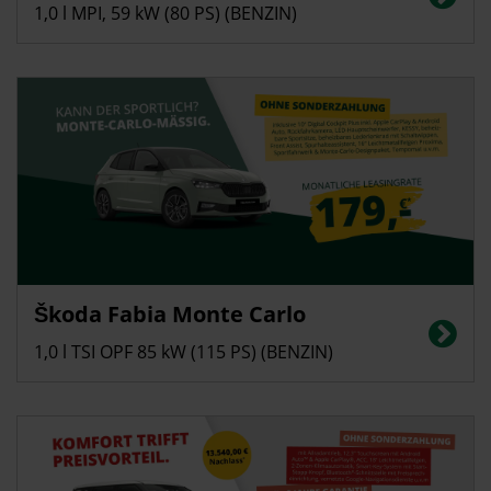
(kombiniert): 116 g/km, CO2-Klasse: D
1,0 l MPI, 59 kW (80 PS) (BENZIN)
Privatkunden
Škoda Fabia Monte Carlo
Energieverbrauch in l/100 km (kombiniert): 5,4; CO2-Emissionen
(kombiniert): 123 g/km, CO2-Klasse: D
1,0 l TSI OPF 85 kW (115 PS) (BENZIN)