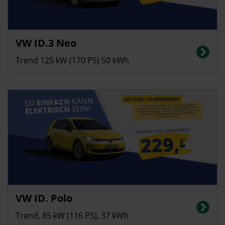
Privatkunden
VW ID.3 Neo
Stromverbrauch in kWh/100 km (kombiniert): 14,0; CO2-Emissionen
(kombiniert): 0 g/km; CO2-Klasse: A, Innerortsreichweite bis 552 km
Trend 125 kW (170 PS) 50 kWh
Privatkunden
VW ID. Polo
Stromverbrauch in kWh/100 km (kombiniert): 13,8 | CO2-Emissionen
(kombiniert): 0 g/km | CO2-Klasse: A | Elektrische Reichweite (kombiniert):
Trend, 85 kW (116 PS), 37 kWh
323 km