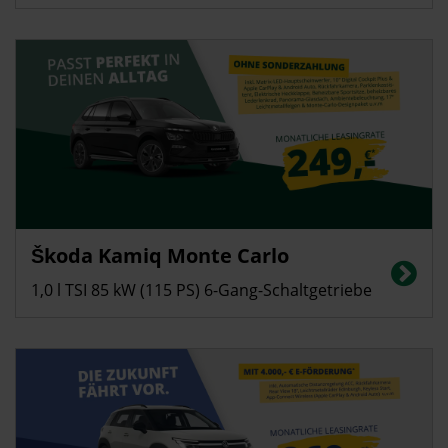
Privatkunden
Škoda Kamiq Monte Carlo
Energieverbrauch in l/100 km (kombiniert): 5,4; CO2-Emissionen
(kombiniert): 123 g/km, CO2-Klasse: D
1,0 l TSI 85 kW (115 PS) 6-Gang-Schaltgetriebe