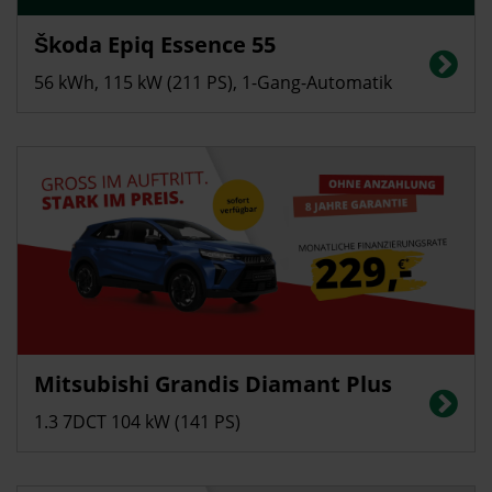
Privatkunden
Škoda Epiq Essence 55
Stromverbrauch in kWh/100 km (kombiniert): 13,7; CO2-Emissionen
(kombiniert): 0 g/km, CO2-Klasse: A, Elektrische Reichweite (kombiniert):
56 kWh, 115 kW (211 PS), 1-Gang-Automatik
440 km
Privatkunden
Mitsubishi Grandis Diamant Plus
Energieverbrauch in l/100 km (kombiniert): ca. 5,9; CO2-Emissionen
(kombiniert): ca. 134 g/km; CO2-Klasse: D
1.3 7DCT 104 kW (141 PS)