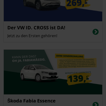
Privatkunden
Der VW ID. CROSS ist DA!
Energieverbrauch in kWh/100 km (kombiniert): 14,4 | CO2-Emissionen
(kombiniert): 0 g/km | CO2-Klasse: A | Elektrische Reichweite: 426 km
Jetzt zu den Ersten gehören!
Privatkunden
Škoda Fabia Essence
Energieverbrauch in l/100 km (kombiniert): 5,1; CO2-Emissionen