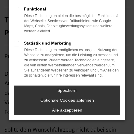
Funktional
Diese Technologien bieten die bestmögliche Funktionalität
Top Neuwagen-Angebote für
der Webseite. Services von Drittanbietern wie Google
Maps, Chats, Fahrzeugbewertungssystem und weitere
Privatkunden
werden aktiviert.
Statistik und Marketing
Diese Technologien ermöglichen es uns, die Nutzung der
Privatleasing und Finanzierung bei MOTHOR
Webseite zu analysieren, um die Leistung zu messen und
zu verbessern. Zudem werden Technologien eingesetzt,
die von dritten Werbetreibenden verwendet werden, um
Sie auf anderen Webseiten zu verfolgen und um Anzeigen
Du suchst günstige Neuwagen-Angebote? Beim
zu schalten, die für Ihre Interessen relevant sind.
Autohaus MOTHOR oder THORMANN findest du
Speichern
das passende Pkw-Angebot für die Marken
Optionale Cookies ablehnen
Volkswagen, Volkswagen Nutzfahrzeuge, Škoda,
Alle akzeptieren
Ford, Dethleffs und Mitsubishi.
Sollte dein Wunschfahrzeug nicht dabei sein,