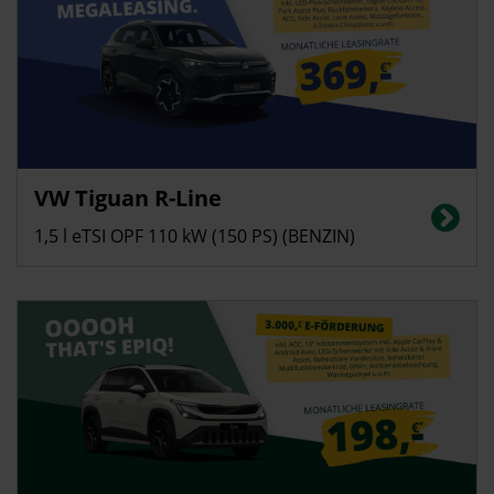
Privatkunden
VW Tiguan R-Line
Energieverbrauch in l/100 km (kombiniert): 6,2 | CO2-Emissionen
(kombiniert): 142 g/km | CO2-Klasse: E
1,5 l eTSI OPF 110 kW (150 PS) (BENZIN)