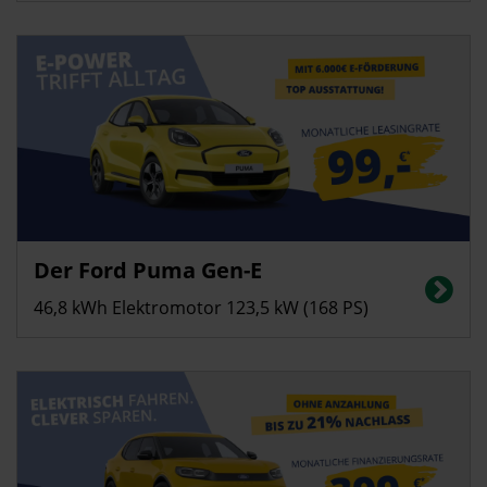
Privatkunden
Der Ford Puma Gen-E
Stromverbrauch in kWh/100 km (kombiniert): 13,0; CO2-Emissionen
(kombiniert): 0 g/km, CO2-Klasse: A
46,8 kWh Elektromotor 123,5 kW (168 PS)