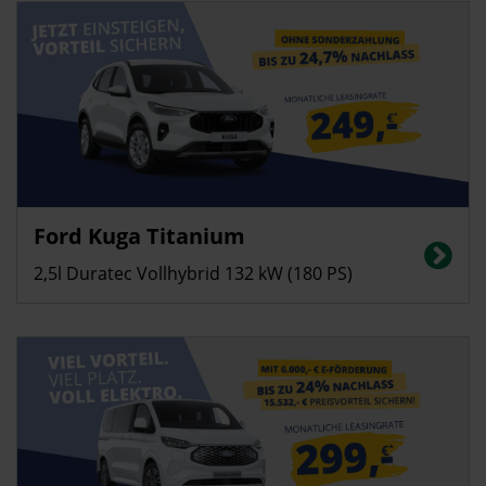
Privatkunden
Ford Kuga Titanium
Energieverbrauch in l/100 km (kombiniert): 5,3; CO2-Emissionen
(kombiniert): 122g/km; CO2-Klasse: E
2,5l Duratec Vollhybrid 132 kW (180 PS)