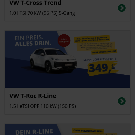
VW T-Cross Trend
Energieverbrauch in l/100 km (kombiniert): 5,5, CO2-Emissionen
(kombiniert): 125 g/km; CO2-Klasse: D
1.0 l TSI 70 kW (95 PS) 5-Gang
Privatkunden
VW T-Roc R-Line
Energieverbrauch in l/100 km (kombiniert): 5,6, CO2-Emissionen
(kombiniert): 128 g/km; CO2-Klasse: D
1.5 l eTSI OPF 110 kW (150 PS)