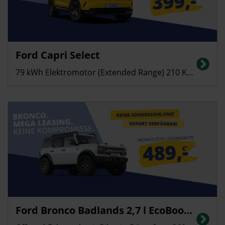
Privatkunden
Ford Capri Select
Stromverbrauch in kWh/100 km (kombiniert): 13,8; CO2-Emissionen
(kombiniert): 0 g/km, CO2-Klasse: A
79 kWh Elektromotor (Extended Range) 210 KW (286 PS)
Privatkunden
Ford Bronco Badlands 2,7 l EcoBoost V6, 246 kW (335 PS)
Energieverbrauch in l/100 km (kombiniert): 12,7, CO2-Emissionen
(kombiniert): 288 g/km; CO2-Klasse: G