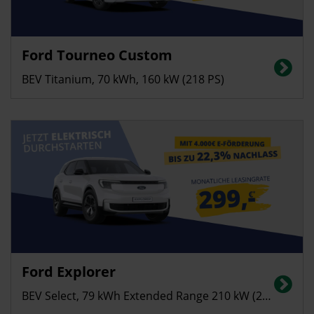
Privatkunden
Ford Tourneo Custom
Stromverbrauch (kombiniert): 24,2 kWh/100 km; CO₂-Emissionen
(kombiniert): 0 g/km; Elektrische Reichweite: bis zu 338 km; CO₂-Klasse: A
BEV Titanium, 70 kWh, 160 kW (218 PS)
Privatkunden
Ford Explorer
Stromverbrauch in kWh/100 km (kombiniert): 14,8; CO2-Emissionen
(kombiniert): 0 g/km; CO2-Klasse: A
BEV Select, 79 kWh Extended Range 210 kW (286 PS)