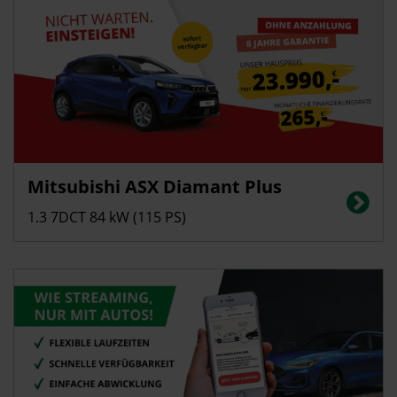
Privatkunden
Mitsubishi ASX Diamant Plus
Energieverbrauch in l/100 km (kombiniert): 5,7; CO2-Emissionen
(kombiniert): 129 g/km; CO2-Klasse: D
1.3 7DCT 84 kW (115 PS)