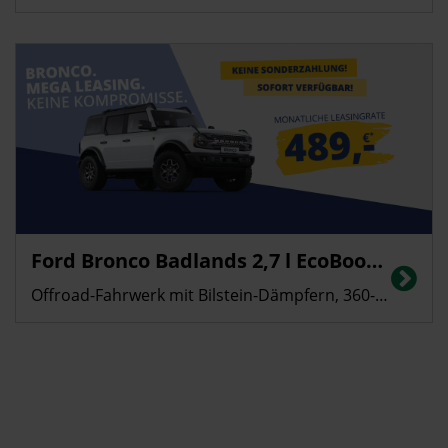
Privatkunden
Ford Bronco Badlands 2,7 l EcoBoost V6, 246 kW (335 PS)
Energieverbrauch in l/100 km (kombiniert): 12,7, CO2-Emissionen
(kombiniert): 288 g/km; CO2-Klasse: G
Offroad-Fahrwerk mit Bilstein-Dämpfern, 360-Grad-Kamera & Ford Co-Pilot 360 u.v.m.