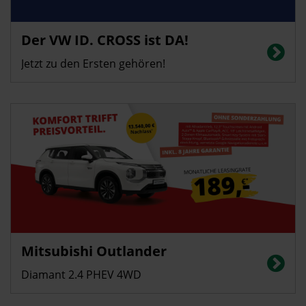
Privatkunden
Der VW ID. CROSS ist DA!
Energieverbrauch in kWh/100 km (kombiniert): 14,4 | CO2-Emissionen
(kombiniert): 0 g/km | CO2-Klasse: A | Elektrische Reichweite: 426 km
Jetzt zu den Ersten gehören!
Gewerbekunden
Privatkunden
Mitsubishi Outlander
Energieverbrauch (gewichtet kombiniert) 2,7 l/100 km; Stromverbrauch 16
kWh/100 km; CO2-Emissionen (gewichtet kombiniert): 60 g/km; CO2-
Diamant 2.4 PHEV 4WD
Klasse: B