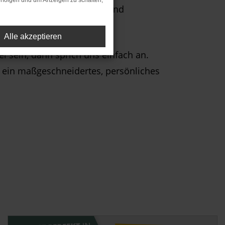
rfolgen und um Anzeigen zu schalten,
, Škoda, Ford, Dethleffs und
Alle akzeptieren
i sein, dann sprich uns einfach an.
n ein maßgeschneidertes, persönliches