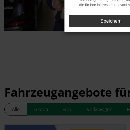
Technologien eingesetzt, die v
die für Ihre Interessen relevant s
Speichern
Fahrzeugangebote fü
Alle
Škoda
Ford
Volkswagen
M