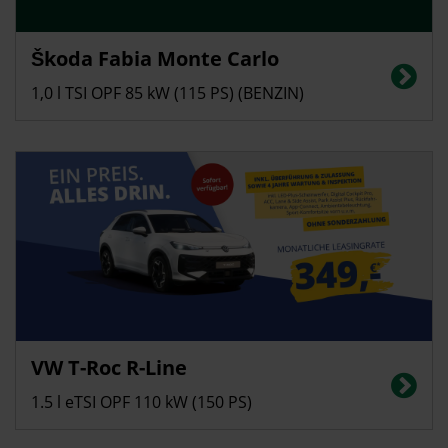
Privatkunden
Škoda Fabia Monte Carlo
Energieverbrauch in l/100 km (kombiniert): 5,4; CO2-Emissionen
(kombiniert): 123 g/km, CO2-Klasse: D
1,0 l TSI OPF 85 kW (115 PS) (BENZIN)
Privatkunden
VW T-Roc R-Line
Energieverbrauch in l/100 km (kombiniert): 5,6, CO2-Emissionen
(kombiniert): 128 g/km; CO2-Klasse: D
1.5 l eTSI OPF 110 kW (150 PS)