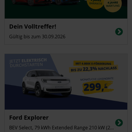
Dein Volltreffer!
Gültig bis zum 30.09.2026
Privatkunden
Ford Explorer
Stromverbrauch in kWh/100 km (kombiniert): 14,8; CO2-Emissionen
(kombiniert): 0 g/km; CO2-Klasse: A
BEV Select, 79 kWh Extended Range 210 kW (286 PS)