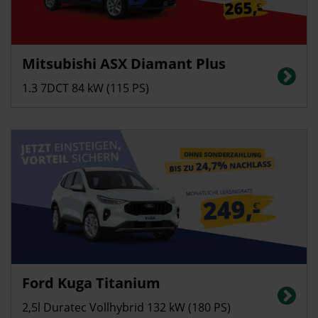
Privatkunden
Mitsubishi ASX Diamant Plus
Energieverbrauch in l/100 km (kombiniert): 5,7; CO2-Emissionen
(kombiniert): 129 g/km; CO2-Klasse: D
1.3 7DCT 84 kW (115 PS)
Privatkunden
Ford Kuga Titanium
Energieverbrauch in l/100 km (kombiniert): 5,3; CO2-Emissionen
(kombiniert): 122g/km; CO2-Klasse: E
2,5l Duratec Vollhybrid 132 kW (180 PS)