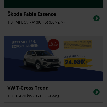
Privatkunden
Škoda Fabia Essence
Energieverbrauch in l/100 km (kombiniert): 5,1; CO2-Emissionen
(kombiniert): 116 g/km, CO2-Klasse: D
1,0 l MPI, 59 kW (80 PS) (BENZIN)
Privatkunden
VW T-Cross Trend
Energieverbrauch in l/100 km (kombiniert): 5,5, CO2-Emissionen
(kombiniert): 125 g/km; CO2-Klasse: D
1.0 l TSI 70 kW (95 PS) 5-Gang