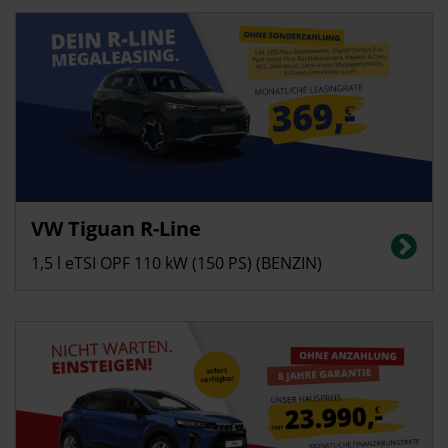
Privatkunden
VW Tiguan R-Line
Energieverbrauch in l/100 km (kombiniert): 6,2 | CO2-Emissionen
(kombiniert): 142 g/km | CO2-Klasse: E
1,5 l eTSI OPF 110 kW (150 PS) (BENZIN)