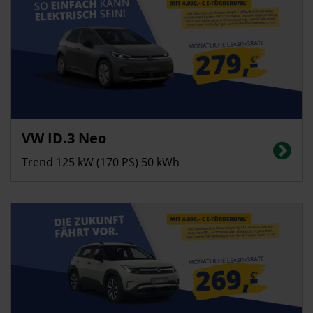
Privatkunden
VW ID.3 Neo
Stromverbrauch in kWh/100 km (kombiniert): 14,0; CO2-Emissionen
(kombiniert): 0 g/km; CO2-Klasse: A, Innerortsreichweite bis 552 km
Trend 125 kW (170 PS) 50 kWh