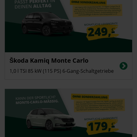
Privatkunden
Škoda Kamiq Monte Carlo
Energieverbrauch in l/100 km (kombiniert): 5,4; CO2-Emissionen
(kombiniert): 123 g/km, CO2-Klasse: D
1,0 l TSI 85 kW (115 PS) 6-Gang-Schaltgetriebe