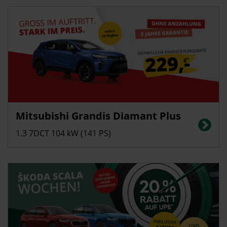
Privatkunden
Mitsubishi Grandis Diamant Plus
Energieverbrauch in l/100 km (kombiniert): ca. 5,9; CO2-Emissionen
(kombiniert): ca. 134 g/km; CO2-Klasse: D
1.3 7DCT 104 kW (141 PS)