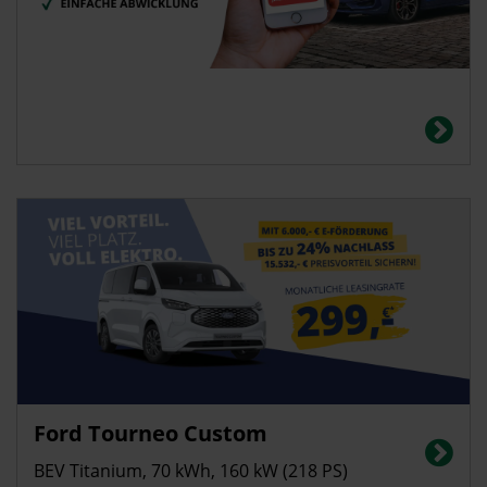
Privatkunden
Ford Tourneo Custom
Stromverbrauch (kombiniert): 24,2 kWh/100 km; CO₂-Emissionen
(kombiniert): 0 g/km; Elektrische Reichweite: bis zu 338 km; CO₂-Klasse: A
BEV Titanium, 70 kWh, 160 kW (218 PS)