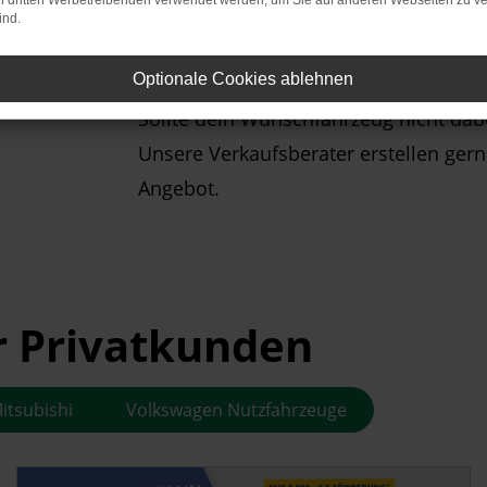
on dritten Werbetreibenden verwendet werden, um Sie auf anderen Webseiten zu ve
Volkswagen, Volkswagen Nutzfahrzeuge
ind.
Mitsubishi.
Optionale Cookies ablehnen
Sollte dein Wunschfahrzeug nicht dabe
Unsere Verkaufsberater erstellen ger
Angebot.
r Privatkunden
itsubishi
Volkswagen Nutzfahrzeuge