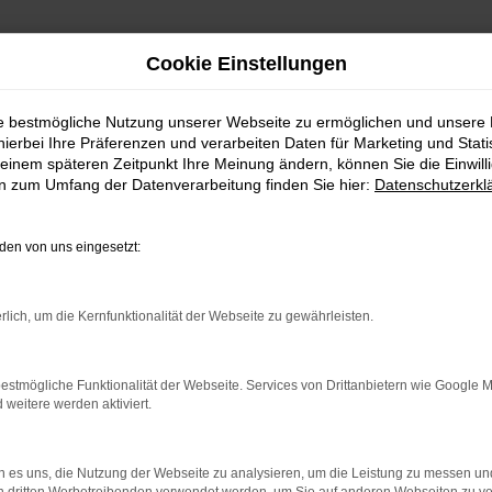
Cookie Einstellungen
ie bestmögliche Nutzung unserer Webseite zu ermöglichen und unsere
hierbei Ihre Präferenzen und verarbeiten Daten für Marketing und Stati
einem späteren Zeitpunkt Ihre Meinung ändern, können Sie die Einwillig
en zum Umfang der Datenverarbeitung finden Sie hier:
Datenschutzerkl
en von uns eingesetzt:
Top Neuwagen-Angebote f
rlich, um die Kernfunktionalität der Webseite zu gewährleisten.
Privatleasing und Finanzierung bei 
estmögliche Funktionalität der Webseite. Services von Drittanbietern wie Google 
eitere werden aktiviert.
Du suchst günstige Neuwagen-Angeb
THORMANN findest du das passende P
 es uns, die Nutzung der Webseite zu analysieren, um die Leistung zu messen u