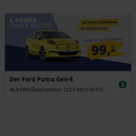
Privatkunden
Der Ford Puma Gen-E
Stromverbrauch in kWh/100 km (kombiniert): 13,0; CO2-Emissionen
(kombiniert): 0 g/km, CO2-Klasse: A
46,8 kWh Elektromotor 123,5 kW (168 PS)