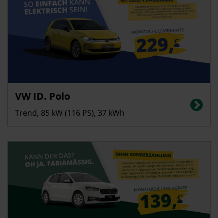
Privatkunden
VW ID. Polo
Stromverbrauch in kWh/100 km (kombiniert): 13,8 | CO2-Emissionen
(kombiniert): 0 g/km | CO2-Klasse: A | Elektrische Reichweite (kombiniert):
Trend, 85 kW (116 PS), 37 kWh
323 km