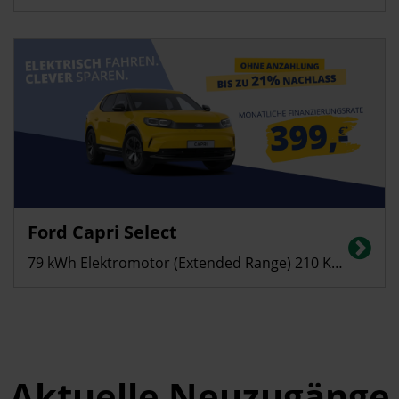
Privatkunden
Ford Capri Select
Stromverbrauch in kWh/100 km (kombiniert): 13,8; CO2-Emissionen
(kombiniert): 0 g/km, CO2-Klasse: A
79 kWh Elektromotor (Extended Range) 210 KW (286 PS)
Aktuelle Neuzugänge