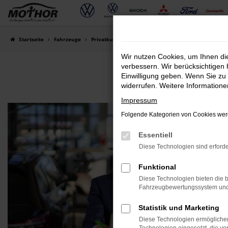
Zum
Hauptinhalt
springen
Startseite
Fahrzeuge
Privatkunden
Wir nutzen Cookies, um Ihnen d
verbessern. Wir berücksichtigen 
Einwilligung geben. Wenn Sie zu 
widerrufen. Weitere Information
Impressum
Folgende Kategorien von Cookies werd
Essentiell
Diese Technologien sind erforde
Funktional
Diese Technologien bieten die b
Fahrzeugbewertungssystem und w
Statistik und Marketing
Diese Technologien ermöglichen