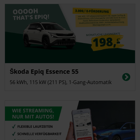
Privatkunden
Škoda Epiq Essence 55
Stromverbrauch in kWh/100 km (kombiniert): 13,7; CO2-Emissionen
(kombiniert): 0 g/km, CO2-Klasse: A, Elektrische Reichweite (kombiniert):
56 kWh, 115 kW (211 PS), 1-Gang-Automatik
440 km