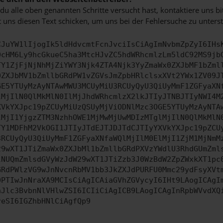
u alle oben genannten Schritte versucht hast, kontaktiere uns 
 uns diesen Text schicken, um uns bei der Fehlersuche zu unterst
CJuYW1lIjogIk5ldHdvcmtFcnJvciIsCiAgImNvbmZpZyI6IHs
0cHM6Ly9hcGkueC5ha3MtcHJvZC5hdWRhcmlzLm5ldC92MS9jb
TY1ZjFjNjNhMjZiYWY3Njk4ZTA4Njk3YyZmaWx0ZXJbMF1bZml
0ZXJbMV1bZmllbGRdPW1vZGVsJmZpbHRlclsxXVt2YWx1ZV09J
GE5YTUyMzAyNTAwMWU3MCUyMiU3RCUyQyU3QiUyMmF1ZGFyaXN
lMjIlN0QlMkMlN0IlMjJhdWRhcmlzX2lkJTIyJTNBJTIyNWI4M
XVkYXJpc19pZCUyMiUzQSUyMjViODNlMzc3OGE5YTUyMzAyNTA
lMjI1YjgzZTM3NzhhOWE1MjMwMjUwMDIzMTglMjIlN0QlMkMlN
TY1MDFhM2VkOGI1JTIyJTdEJTJDJTdCJTIyYXVkYXJpc19pZCU
3RCUyQyU3QiUyMmF1ZGFyaXNfaWQlMjIlM0ElMjI1ZjM1MjNmM
29wXT1JTiZmaWx0ZXJbMl1bZmllbGRdPXVzYWdlU3RhdGUmZml
lNUQmZmlsdGVyWzJdW29wXT1JTiZzb3J0WzBdW2ZpZWxkXT1pc
GRdPWlzVG9wJnNvcnRbMV1bb3JkZXJdPURFU0Mmc29ydFsyXVt
0PTIwJnNraXA9MCIsCiAgICAiaGVhZGVycyI6IHt9LAogICAgI
nJlc3BvbnNlVHlwZSI6ICIiCiAgICB9LAogICAgInRpbWVvdXQ
reSI6IGZhbHNlCiAgfQp9