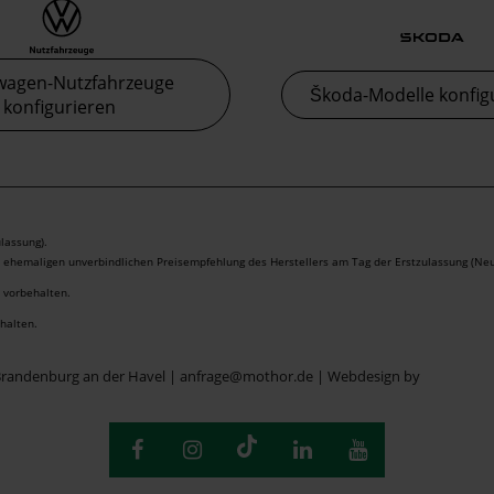
wagen-Nutzfahrzeuge
Škoda-Modelle konfig
konfigurieren
lassung).
r ehemaligen unverbindlichen Preisempfehlung des Herstellers am Tag der Erstzulassung (Neu
r vorbehalten.
ehalten.
Brandenburg an der Havel | anfrage@mothor.de |
Webdesign by