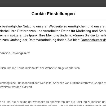
Cookie Einstellungen
enburg (Havel) – Neuwertig fahren, clever sparen!
ie bestmögliche Nutzung unserer Webseite zu ermöglichen und unsere
hierbei Ihre Präferenzen und verarbeiten Daten für Marketing und Stati
koda in Brandenbur
einem späteren Zeitpunkt Ihre Meinung ändern, können Sie die Einwillig
en zum Umfang der Datenverarbeitung finden Sie hier:
Datenschutzerkl
clever sparen!
en von uns eingesetzt:
 Brandenburg (Havel) Wert auf neuwertige Fahrzeuge zu attraktive
rlich, um die Kernfunktionalität der Webseite zu gewährleisten.
 die mit moderner Technik, Zuverlässigkeit und einem erstklass
– wir haben das passende Modell für Ihre Ansprüche.
estmögliche Funktionalität der Webseite. Services von Drittanbietern wie Google 
senden Serviceleistungen zur Seite: von Wartung und Reparatur 
eitere werden aktiviert.
vel) profitieren Sie von kurzen Wegen und einem zuverlässigen 
 es uns, die Nutzung der Webseite zu analysieren, um die Leistung zu messen u
n Sie erstklassige Qualität, neuwertige Ausstattung und maximal