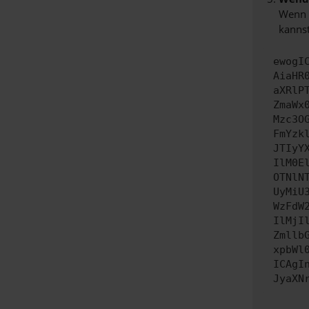
Wenn d
kannst
ewogI
AiaHR
aXRlP
ZmaWx
Mzc3O
FmYzk
JTIyY
IlM0E
OTNlN
UyMiU
WzFdW
IlMjI
Zmllb
xpbWl
ICAgI
JyaXN