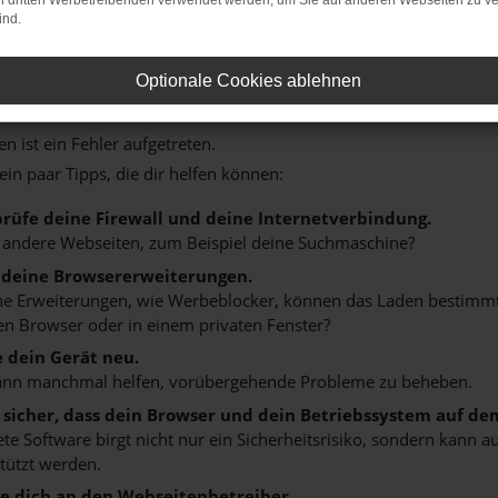
on dritten Werbetreibenden verwendet werden, um Sie auf anderen Webseiten zu ve
ind.
Optionale Cookies ablehnen
r: Network Error
n ist ein Fehler aufgetreten.
 ein paar Tipps, die dir helfen können:
rüfe deine Firewall und deine Internetverbindung.
 andere Webseiten, zum Beispiel deine Suchmaschine?
 deine Browsererweiterungen.
 Erweiterungen, wie Werbeblocker, können das Laden bestimmter 
n Browser oder in einem privaten Fenster?
e dein Gerät neu.
ann manchmal helfen, vorübergehende Probleme zu beheben.
e sicher, dass dein Browser und dein Betriebssystem auf de
ete Software birgt nicht nur ein Sicherheitsrisiko, sondern kann
tützt werden.
 dich an den Webseitenbetreiber.