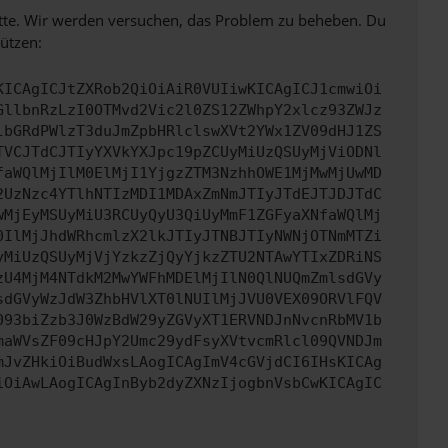
bitte. Wir werden versuchen, das Problem zu beheben. Du
ützen:
KICAgICJtZXRob2QiOiAiR0VUIiwKICAgICJ1cmwiOi
GllbnRzLzI0OTMvd2Vic2l0ZS12ZWhpY2xlcz93ZWJz
lbGRdPWlzT3duJmZpbHRlclswXVt2YWx1ZV09dHJ1ZS
TVCJTdCJTIyYXVkYXJpc19pZCUyMiUzQSUyMjViODNl
faWQlMjIlM0ElMjI1YjgzZTM3NzhhOWE1MjMwMjUwMD
2UzNzc4YTlhNTIzMDI1MDAxZmNmJTIyJTdEJTJDJTdC
wMjEyMSUyMiU3RCUyQyU3QiUyMmF1ZGFyaXNfaWQlMj
0IlMjJhdWRhcmlzX2lkJTIyJTNBJTIyNWNjOTNmMTZi
yMiUzQSUyMjVjYzkzZjQyYjkzZTU2NTAwYTIxZDRiNS
zU4MjM4NTdkM2MwYWFhMDElMjIlN0QlNUQmZmlsdGVy
sdGVyWzJdW3ZhbHVlXT0lNUIlMjJVU0VEX09ORVlFQV
093biZzb3J0WzBdW29yZGVyXT1ERVNDJnNvcnRbMV1b
maWVsZF09cHJpY2Umc29ydFsyXVtvcmRlcl09QVNDJm
mJvZHkiOiBudWxsLAogICAgImV4cGVjdCI6IHsKICAg
iOiAwLAogICAgInByb2dyZXNzIjogbnVsbCwKICAgIC