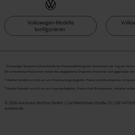
Volkswagen-Modelle
Volks
konfigurieren
Ehemaliger Neupreis (Unverbindliche Preisempfehlung des Herstellers am Tag der Erstzu
1
Der errechnete Preisvorteil sowie die angegebene Ersparnis errechnet sich gegenüber de
2
Hierbei handelt es sich um ein Finanzierungs-Angebot. Preise sind Bruttopreise. Irrtüme
3
Hierbei handelt es sich um ein Leasing-Angebot. Preise sind Bruttopreise. Irrtümer vorb
© 2026 Autohaus Mothor GmbH | Carl-Reichstein-Straße 25 | DE-14770 
audaris.de