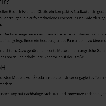
ir?
ellen Bedürfnissen ab. Ob Sie ein kompaktes Stadtauto, ein gerä
 Fahrzeugen, die auf verschiedene Lebensstile und Anforderunge
n.
nik. Die Fahrzeuge bieten nicht nur exzellente Fahrdynamik und 
uf ausgelegt, Ihnen ein herausragendes Fahrerlebnis zu bieten un
g erleichtern. Dazu gehören effiziente Motoren, umfangreiche Gar
es Fahren und erhöht Ihre Sicherheit auf der Straße.
bH
neuesten Modelle von Škoda anzubieten. Unser engagiertes Team s
g machen.
Ausrichtung auf nachhaltige Mobilität und innovative Technologie