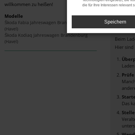
Technologien eingesetzt, die v
willkommen zu heißen!
die für Ihre Interessen relevant s
Modelle
Speichern
Škoda Fabia Jahreswagen Brandenburg
Fehle
(Havel)
Škoda Kodiaq Jahreswagen Brandenburg
Beim Lade
(Havel)
Hier sind
Überp
Laden
Prüfe
Manche
andere
Start
Das k
Stell
Veralt
unters
Wende