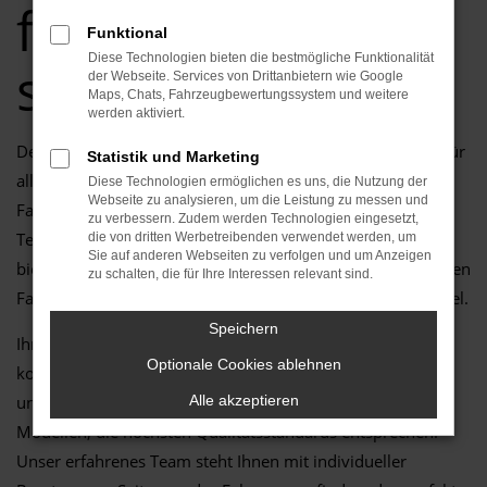
fahren, clever
Funktional
Diese Technologien bieten die bestmögliche Funktionalität
sparen!
der Webseite. Services von Drittanbietern wie Google
Maps, Chats, Fahrzeugbewertungssystem und weitere
werden aktiviert.
Der Kodiaq im Jahreswagenzustand ist die perfekte Wahl für
Statistik und Marketing
alle, die in Brandenburg (Havel) ein nahezu neuwertiges
Diese Technologien ermöglichen es uns, die Nutzung der
Webseite zu analysieren, um die Leistung zu messen und
Fahrzeug zu einem attraktiven Preis suchen. Mit moderner
zu verbessern. Zudem werden Technologien eingesetzt,
Technik, geringer Laufleistung und topgepflegtem Zustand
die von dritten Werbetreibenden verwendet werden, um
Sie auf anderen Webseiten zu verfolgen und um Anzeigen
bietet der Kodiaq alles, was Sie sich von einem hochwertigen
zu schalten, die für Ihre Interessen relevant sind.
Fahrzeug wünschen – effizient, zuverlässig und komfortabel.
Speichern
Ihr Škoda Autohaus in Brandenburg (Havel) ist Ihr
Optionale Cookies ablehnen
kompetenter Partner, wenn es um Jahreswagen geht. Bei
uns finden Sie eine große Auswahl an geprüften Škoda
Alle akzeptieren
Modellen, die höchsten Qualitätsstandards entsprechen.
Unser erfahrenes Team steht Ihnen mit individueller