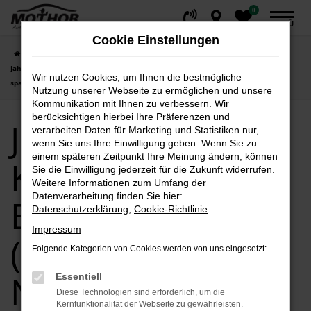
0
Zum
MENÜ
Hauptinhalt
Cookie Einstellungen
springen
Startseite
Brandenburg (Havel)
Škoda
Škoda Kodiaq
Jahreswagen von Kodiaq in Brandenburg (Havel) – Neuwertig fahren, clever
Wir nutzen Cookies, um Ihnen die bestmögliche
sparen!
Nutzung unserer Webseite zu ermöglichen und unsere
Kommunikation mit Ihnen zu verbessern. Wir
berücksichtigen hierbei Ihre Präferenzen und
Jahreswagen von
verarbeiten Daten für Marketing und Statistiken nur,
wenn Sie uns Ihre Einwilligung geben. Wenn Sie zu
einem späteren Zeitpunkt Ihre Meinung ändern, können
Kodiaq in
Sie die Einwilligung jederzeit für die Zukunft widerrufen.
Weitere Informationen zum Umfang der
Datenverarbeitung finden Sie hier:
Brandenburg
Datenschutzerklärung
,
Cookie-Richtlinie
.
Impressum
(Havel) –
Folgende Kategorien von Cookies werden von uns eingesetzt:
Neuwertig
Essentiell
Diese Technologien sind erforderlich, um die
Kernfunktionalität der Webseite zu gewährleisten.