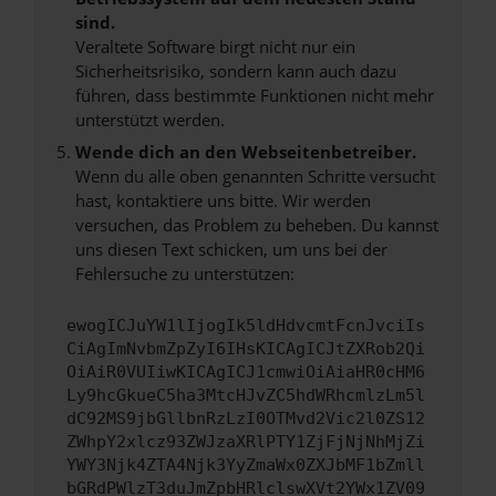
sind.
Veraltete Software birgt nicht nur ein
Sicherheitsrisiko, sondern kann auch dazu
führen, dass bestimmte Funktionen nicht mehr
unterstützt werden.
Wende dich an den Webseitenbetreiber.
Wenn du alle oben genannten Schritte versucht
hast, kontaktiere uns bitte. Wir werden
versuchen, das Problem zu beheben. Du kannst
uns diesen Text schicken, um uns bei der
Fehlersuche zu unterstützen:
ewogICJuYW1lIjogIk5ldHdvcmtFcnJvciIs
CiAgImNvbmZpZyI6IHsKICAgICJtZXRob2Qi
OiAiR0VUIiwKICAgICJ1cmwiOiAiaHR0cHM6
Ly9hcGkueC5ha3MtcHJvZC5hdWRhcmlzLm5l
dC92MS9jbGllbnRzLzI0OTMvd2Vic2l0ZS12
ZWhpY2xlcz93ZWJzaXRlPTY1ZjFjNjNhMjZi
YWY3Njk4ZTA4Njk3YyZmaWx0ZXJbMF1bZmll
bGRdPWlzT3duJmZpbHRlclswXVt2YWx1ZV09