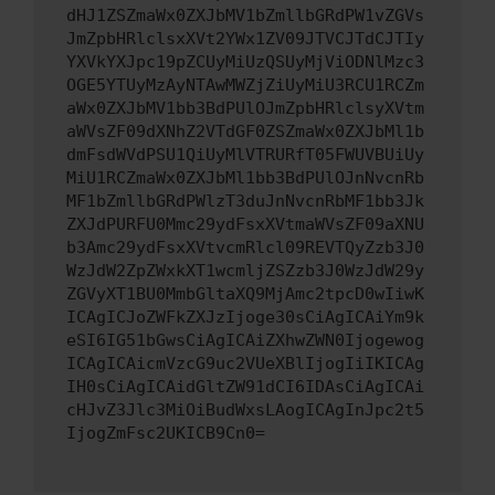
dHJ1ZSZmaWx0ZXJbMV1bZmllbGRdPW1vZGVs
JmZpbHRlclsxXVt2YWx1ZV09JTVCJTdCJTIy
YXVkYXJpc19pZCUyMiUzQSUyMjViODNlMzc3
OGE5YTUyMzAyNTAwMWZjZiUyMiU3RCU1RCZm
aWx0ZXJbMV1bb3BdPUlOJmZpbHRlclsyXVtm
aWVsZF09dXNhZ2VTdGF0ZSZmaWx0ZXJbMl1b
dmFsdWVdPSU1QiUyMlVTRURfT05FWUVBUiUy
MiU1RCZmaWx0ZXJbMl1bb3BdPUlOJnNvcnRb
MF1bZmllbGRdPWlzT3duJnNvcnRbMF1bb3Jk
ZXJdPURFU0Mmc29ydFsxXVtmaWVsZF09aXNU
b3Amc29ydFsxXVtvcmRlcl09REVTQyZzb3J0
WzJdW2ZpZWxkXT1wcmljZSZzb3J0WzJdW29y
ZGVyXT1BU0MmbGltaXQ9MjAmc2tpcD0wIiwK
ICAgICJoZWFkZXJzIjoge30sCiAgICAiYm9k
eSI6IG51bGwsCiAgICAiZXhwZWN0Ijogewog
ICAgICAicmVzcG9uc2VUeXBlIjogIiIKICAg
IH0sCiAgICAidGltZW91dCI6IDAsCiAgICAi
cHJvZ3Jlc3MiOiBudWxsLAogICAgInJpc2t5
IjogZmFsc2UKICB9Cn0=