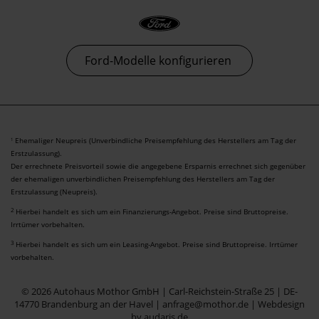
Ford-Modelle konfigurieren
Ehemaliger Neupreis (Unverbindliche Preisempfehlung des Herstellers am Tag der
1
Erstzulassung).
Der errechnete Preisvorteil sowie die angegebene Ersparnis errechnet sich gegenüber
der ehemaligen unverbindlichen Preisempfehlung des Herstellers am Tag der
Erstzulassung (Neupreis).
2
Hierbei handelt es sich um ein Finanzierungs-Angebot. Preise sind Bruttopreise.
Irrtümer vorbehalten.
3
Hierbei handelt es sich um ein Leasing-Angebot. Preise sind Bruttopreise. Irrtümer
vorbehalten.
© 2026 Autohaus Mothor GmbH | Carl-Reichstein-Straße 25 | DE-
14770 Brandenburg an der Havel | anfrage@mothor.de |
Webdesign
by audaris.de