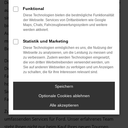
Der Ford Tourneo Custom ist die perfekte Wahl für alle, die
Funktional
auf der Suche nach einem flexiblen und stilvollen Fahrzeug
Diese Technologien bieten die bestmögliche Funktionalität
sind. Als Ihr vertrauenswürdiges Ford Autohaus seit 1981
der Webseite. Services von Drittanbietern wie Google
bietet Ihnen Autohaus Mothor GmbH nicht nur eine große
Maps, Chats, Fahrzeugbewertungssystem und weitere
werden aktiviert.
Auswahl an Tourneo Custom Fahrzeugen, sondern auch
maßgeschneiderte Beratung, um das ideale Modell für Ihre
Statistik und Marketing
Bedürfnisse zu finden.
Diese Technologien ermöglichen es uns, die Nutzung der
Webseite zu analysieren, um die Leistung zu messen und
zu verbessern. Zudem werden Technologien eingesetzt,
Der Ford Tourneo Custom überzeugt durch sein modernes
die von dritten Werbetreibenden verwendet werden, um
Sie auf anderen Webseiten zu verfolgen und um Anzeigen
Design, seine innovativen Technologien und seinen hohen
zu schalten, die für Ihre Interessen relevant sind.
Fahrkomfort. Mit seinem geräumigen Innenraum, der
hochwertigen Ausstattung und den fortschrittlichen
Speichern
Sicherheitsmerkmalen ist der Tourneo Custom ideal für
Optionale Cookies ablehnen
Familienausflüge, Pendler und Abenteuerlustige.
Alle akzeptieren
Zusätzlich profitieren Sie bei Autohaus Mothor GmbH von
umfassenden Services für Ford. Unser erfahrenes Team
steht Ihnen nicht nur beim Kauf Ihres neuen Tourneo