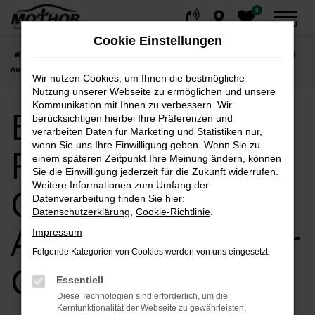
0
Zum
MENÜ
Hauptinhalt
Cookie Einstellungen
springen
Startseite
Hersteller
Ford
Entdecken Sie Ford Tourneo Custom bei
Autohaus Mothor GmbH
Wir nutzen Cookies, um Ihnen die bestmögliche
Nutzung unserer Webseite zu ermöglichen und unsere
Kommunikation mit Ihnen zu verbessern. Wir
Entdecken Sie
berücksichtigen hierbei Ihre Präferenzen und
verarbeiten Daten für Marketing und Statistiken nur,
wenn Sie uns Ihre Einwilligung geben. Wenn Sie zu
Ford Tourneo
einem späteren Zeitpunkt Ihre Meinung ändern, können
Sie die Einwilligung jederzeit für die Zukunft widerrufen.
Weitere Informationen zum Umfang der
Custom bei
Datenverarbeitung finden Sie hier:
Datenschutzerklärung
,
Cookie-Richtlinie
.
Autohaus Mothor
Impressum
Folgende Kategorien von Cookies werden von uns eingesetzt:
GmbH
Essentiell
Diese Technologien sind erforderlich, um die
Kernfunktionalität der Webseite zu gewährleisten.