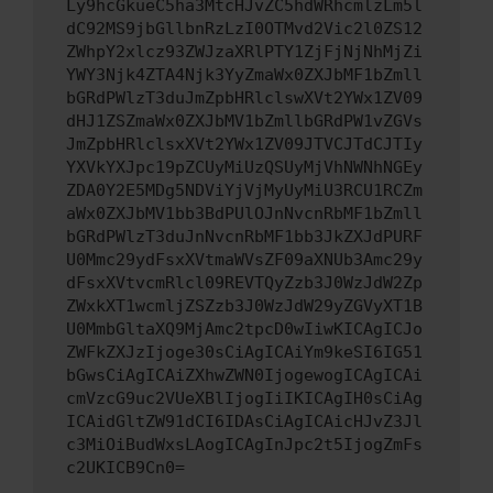
Ly9hcGkueC5ha3MtcHJvZC5hdWRhcmlzLm5l
dC92MS9jbGllbnRzLzI0OTMvd2Vic2l0ZS12
ZWhpY2xlcz93ZWJzaXRlPTY1ZjFjNjNhMjZi
YWY3Njk4ZTA4Njk3YyZmaWx0ZXJbMF1bZmll
bGRdPWlzT3duJmZpbHRlclswXVt2YWx1ZV09
dHJ1ZSZmaWx0ZXJbMV1bZmllbGRdPW1vZGVs
JmZpbHRlclsxXVt2YWx1ZV09JTVCJTdCJTIy
YXVkYXJpc19pZCUyMiUzQSUyMjVhNWNhNGEy
ZDA0Y2E5MDg5NDViYjVjMyUyMiU3RCU1RCZm
aWx0ZXJbMV1bb3BdPUlOJnNvcnRbMF1bZmll
bGRdPWlzT3duJnNvcnRbMF1bb3JkZXJdPURF
U0Mmc29ydFsxXVtmaWVsZF09aXNUb3Amc29y
dFsxXVtvcmRlcl09REVTQyZzb3J0WzJdW2Zp
ZWxkXT1wcmljZSZzb3J0WzJdW29yZGVyXT1B
U0MmbGltaXQ9MjAmc2tpcD0wIiwKICAgICJo
ZWFkZXJzIjoge30sCiAgICAiYm9keSI6IG51
bGwsCiAgICAiZXhwZWN0IjogewogICAgICAi
cmVzcG9uc2VUeXBlIjogIiIKICAgIH0sCiAg
ICAidGltZW91dCI6IDAsCiAgICAicHJvZ3Jl
c3MiOiBudWxsLAogICAgInJpc2t5IjogZmFs
c2UKICB9Cn0=