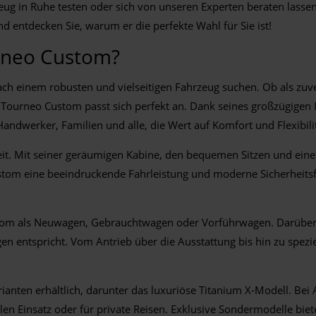
zeug in Ruhe testen oder sich von unseren Experten beraten lassen
 entdecken Sie, warum er die perfekte Wahl für Sie ist!
urneo Custom?
ach einem robusten und vielseitigen Fahrzeug suchen. Ob als zuver
r Tourneo Custom passt sich perfekt an. Dank seines großzügigen 
ndwerker, Familien und alle, die Wert auf Komfort und Flexibilit
keit. Mit seiner geräumigen Kabine, den bequemen Sitzen und ein
tom eine beeindruckende Fahrleistung und moderne Sicherheitsfun
om als Neuwagen, Gebrauchtwagen oder Vorführwagen. Darüber h
gen entspricht. Vom Antrieb über die Ausstattung bis hin zu spezi
rianten erhältlich, darunter das luxuriöse Titanium X-Modell.
llen Einsatz oder für private Reisen. Exklusive Sondermodelle bie