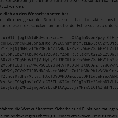
ete Software birgt nicht nur ein Sicherheitsrisiko, sondern kann
tützt werden.
 dich an den Webseitenbetreiber.
u alle oben genannten Schritte versucht hast, kontaktiere uns 
 uns diesen Text schicken, um uns bei der Fehlersuche zu unterst
CJuYW1lIjogIk5ldHdvcmtFcnJvciIsCiAgImNvbmZpZyI6IHs
0cHM6Ly9hcGkueC5ha3MtcHJvZC5hdWRhcmlzLm5ldC92MS9jb
TY1ZjFjNjNhMjZiYWY3Njk4ZTA4Njk3YyZmaWx0ZXJbMF1bZml
0ZXJbMV1bZmllbGRdPW1vZGVsJmZpbHRlclsxXVt2YWx1ZV09J
DA0Y2E5MDg5NDViYjVjMyUyMiU3RCU1RCZmaWx0ZXJbMV1bb3B
0ZXJbMl1bdmFsdWVdPSU1QiUyMlVTRUQlMjIlNUQmZmlsdGVyW
zBdW29yZGVyXT1ERVNDJnNvcnRbMV1bZmllbGRdPWlzVG9wJnN
pY2Umc29ydFsyXVtvcmRlcl09QVNDJmxpbWl0PTIwJnNraXA9M
WxsLAogICAgImV4cGVjdCI6IHsKICAgICAgInJlc3BvbnNlVHl
gInByb2dyZXNzIjogbnVsbCwKICAgICJyaXNreSI6IGZhbHNlC
hrer, die Wert auf Komfort, Sicherheit und Funktionalität legen u
t, ein hochwertiges Fahrzeug zu einem attraktiven Preis zu er