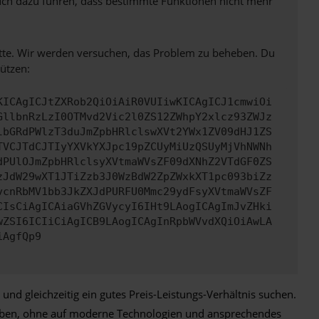
 auch dazu führen, dass bestimmte Funktionen nicht mehr
bitte. Wir werden versuchen, das Problem zu beheben. Du
ützen:
KICAgICJtZXRob2QiOiAiR0VUIiwKICAgICJ1cmwiOi
GllbnRzLzI0OTMvd2Vic2l0ZS12ZWhpY2xlcz93ZWJz
lbGRdPWlzT3duJmZpbHRlclswXVt2YWx1ZV09dHJ1ZS
TVCJTdCJTIyYXVkYXJpc19pZCUyMiUzQSUyMjVhNWNh
dPUlOJmZpbHRlclsyXVtmaWVsZF09dXNhZ2VTdGF0ZS
zJdW29wXT1JTiZzb3J0WzBdW2ZpZWxkXT1pc093biZz
vcnRbMV1bb3JkZXJdPURFU0Mmc29ydFsyXVtmaWVsZF
CIsCiAgICAiaGVhZGVycyI6IHt9LAogICAgImJvZHki
wZSI6ICIiCiAgICB9LAogICAgInRpbWVvdXQiOiAwLA
iAgfQp9
nd gleichzeitig ein gutes Preis-Leistungs-Verhältnis suchen.
werben, ohne auf moderne Technologien und ansprechendes