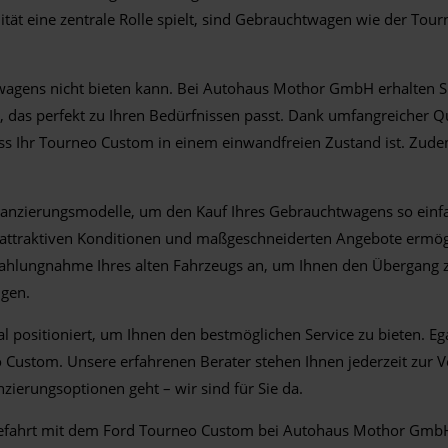
ität eine zentrale Rolle spielt, sind Gebrauchtwagen wie der Tour
euwagens nicht bieten kann. Bei Autohaus Mothor GmbH erhalten S
 das perfekt zu Ihren Bedürfnissen passt. Dank umfangreicher Qu
ss Ihr Tourneo Custom in einem einwandfreien Zustand ist. Zudem
nzierungsmodelle, um den Kauf Ihres Gebrauchtwagens so einfac
e attraktiven Konditionen und maßgeschneiderten Angebote ermög
Inzahlungnahme Ihres alten Fahrzeugs an, um Ihnen den Übergang
igen.
ositioniert, um Ihnen den bestmöglichen Service zu bieten. Egal
 Custom. Unsere erfahrenen Berater stehen Ihnen jederzeit zur 
zierungsoptionen geht – wir sind für Sie da.
obefahrt mit dem Ford Tourneo Custom bei Autohaus Mothor GmbH.