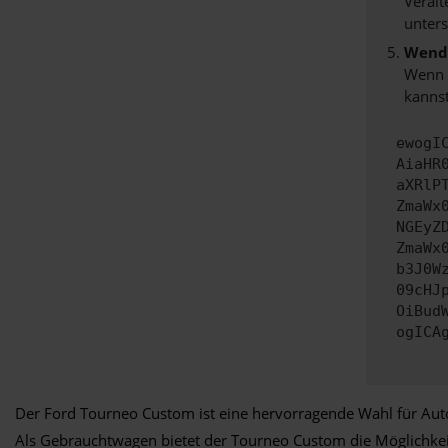
Veralt
unters
Wende
Wenn d
kannst
ewogI
AiaHR
aXRlP
ZmaWx
NGEyZ
ZmaWx
b3J0W
09cHJ
OiBud
ogICA
Der Ford Tourneo Custom ist eine hervorragende Wahl für Autofa
Als Gebrauchtwagen bietet der Tourneo Custom die Möglichkei