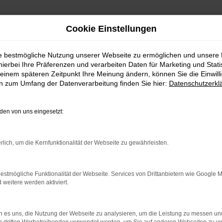
Cookie Einstellungen
d Tourneo Custom Gebrauchtwagen bei Autohaus Mothor GmbH
ie bestmögliche Nutzung unserer Webseite zu ermöglichen und unsere
hierbei Ihre Präferenzen und verarbeiten Daten für Marketing und Stati
rd Tourneo Custom
einem späteren Zeitpunkt Ihre Meinung ändern, können Sie die Einwillig
en zum Umfang der Datenverarbeitung finden Sie hier:
Datenschutzerkl
thor GmbH
en von uns eingesetzt:
hl für alle, die ein zuverlässiges und hochwertiges Fahrzeug s
rlich, um die Kernfunktionalität der Webseite zu gewährleisten.
eiche Auswahl an sorgfältig geprüften Tourneo Custom Gebrauchtw
er sein können, ein Auto in einwandfreiem Zustand zu erwerben.
estmögliche Funktionalität der Webseite. Services von Drittanbietern wie Google 
e Entscheidung ist. Daher bieten wir bei Autohaus Mothor GmbH 
eitere werden aktiviert.
 des gesamten Kaufprozesses zur Seite, um Ihre Fragen zu Finan
 es uns, die Nutzung der Webseite zu analysieren, um die Leistung zu messen u