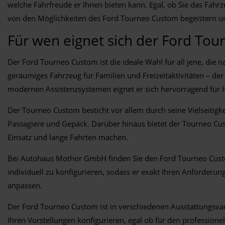
welche Fahrfreude er Ihnen bieten kann. Egal, ob Sie das Fahr
von den Möglichkeiten des Ford Tourneo Custom begeistern und
Für wen eignet sich der Ford To
Der Ford Tourneo Custom ist die ideale Wahl für all jene, die n
geräumiges Fahrzeug für Familien und Freizeitaktivitäten – de
modernen Assistenzsystemen eignet er sich hervorragend für Ha
Der Tourneo Custom besticht vor allem durch seine Vielseitig
Passagiere und Gepäck. Darüber hinaus bietet der Tourneo Cus
Einsatz und lange Fahrten machen.
Bei Autohaus Mothor GmbH finden Sie den Ford Tourneo Cust
individuell zu konfigurieren, sodass er exakt Ihren Anforderun
anpassen.
Der Ford Tourneo Custom ist in verschiedenen Ausstattungsva
Ihren Vorstellungen konfigurieren, egal ob für den professione