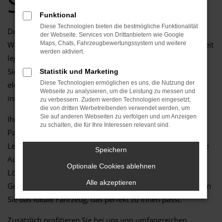
Service
Funktional
Diese Technologien bieten die bestmögliche Funktionalität
Der Tiguan ist die perfekte Wahl für alle, die in Potsdam
der Webseite. Services von Drittanbietern wie Google
Wert auf moderne Technik, Fahrkomfort und Zuverlässigkeit
Maps, Chats, Fahrzeugbewertungssystem und weitere
werden aktiviert.
legen. Als vielseitiges Fahrzeug bietet der Tiguan alles, was
Sie für den Alltag oder längere Fahrten benötigen – vom
Statistik und Marketing
Diese Technologien ermöglichen es uns, die Nutzung der
eleganten Design über effiziente Motorisierung bis hin zu
Webseite zu analysieren, um die Leistung zu messen und
innovativer Ausstattung, die keine Wünsche offen lässt.
zu verbessern. Zudem werden Technologien eingesetzt,
die von dritten Werbetreibenden verwendet werden, um
Sie auf anderen Webseiten zu verfolgen und um Anzeigen
Ihr VW Autohaus in Potsdam steht Ihnen als kompetenter
zu schalten, die für Ihre Interessen relevant sind.
Partner zur Seite. Mit langjähriger Erfahrung und großer
Leidenschaft für VW Fahrzeuge bieten wir Ihnen eine breite
Speichern
Auswahl an top gepflegten Modellen und individuellen
Optionale Cookies ablehnen
Lösungen. Ganz gleich, ob Sie nach einem Neuwagen,
Alle akzeptieren
Gebrauchtwagen oder Jahreswagen suchen – bei uns finden
Sie das ideale Fahrzeug, das perfekt zu Ihnen passt.
Zusätzlich profitieren Sie bei uns von umfangreichen