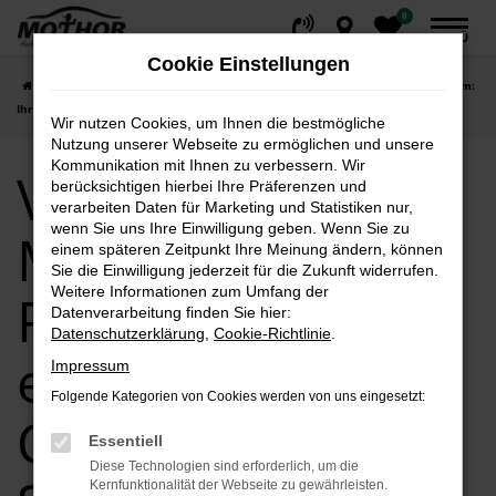
0
Zum
MENÜ
Hauptinhalt
Cookie Einstellungen
springen
Startseite
Potsdam
VW
VW bei Autohaus Mothor GmbH in Potsdam:
Ihre erste Adresse für Qualität und Service
Wir nutzen Cookies, um Ihnen die bestmögliche
Nutzung unserer Webseite zu ermöglichen und unsere
Kommunikation mit Ihnen zu verbessern. Wir
VW bei Autohaus
berücksichtigen hierbei Ihre Präferenzen und
verarbeiten Daten für Marketing und Statistiken nur,
wenn Sie uns Ihre Einwilligung geben. Wenn Sie zu
Mothor GmbH in
einem späteren Zeitpunkt Ihre Meinung ändern, können
Sie die Einwilligung jederzeit für die Zukunft widerrufen.
Weitere Informationen zum Umfang der
Potsdam: Ihre
Datenverarbeitung finden Sie hier:
Datenschutzerklärung
,
Cookie-Richtlinie
.
erste Adresse für
Impressum
Folgende Kategorien von Cookies werden von uns eingesetzt:
Qualität und
Essentiell
Diese Technologien sind erforderlich, um die
Kernfunktionalität der Webseite zu gewährleisten.