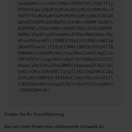
JmZpbHRlclsxXVt2YWx1ZV09JTVCJTdCJTIy
YXVkYXJpc19pZCUyMiUzQSUyMjViODNlMzc3
OGE5YTUyMzAyNTAwMjM3MCUyMiU3RCU1RCZm
aWx0ZXJbMV1bb3BdPUlOJnNvcnRbMF1bZmll
bGRdPWlzT3duJnNvcnRbMF1bb3JkZXJdPURF
U0Mmc29ydFsxXVtmaWVsZF09aXNUb3Amc29y
dFsxXVtvcmRlcl09REVTQyZzb3J0WzJdW2Zp
ZWxkXT1wcmljZSZzb3J0WzJdW29yZGVyXT1B
U0MmbGltaXQ9MjAmc2tpcD0wIiwKICAgICJo
ZWFkZXJzIjoge30sCiAgICAiYm9keSI6IG51
bGwsCiAgICAiZXhwZWN0IjogewogICAgICAi
cmVzcG9uc2VUeXBlIjogIiIKICAgIH0sCiAg
ICAidGltZW91dCI6IDAsCiAgICAicHJvZ3Jl
c3MiOiBudWxsLAogICAgInJpc2t5IjogZmFs
c2UKICB9Cn0=
Finden Sie Ihr Traumfahrzeug
Bei uns steht Ihnen eine umfassende Auswahl an