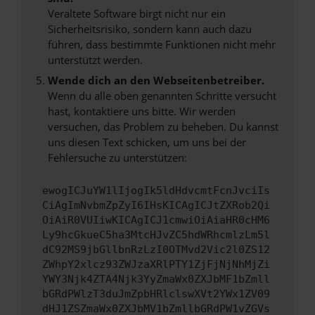
Veraltete Software birgt nicht nur ein
Sicherheitsrisiko, sondern kann auch dazu
führen, dass bestimmte Funktionen nicht mehr
unterstützt werden.
Wende dich an den Webseitenbetreiber.
Wenn du alle oben genannten Schritte versucht
hast, kontaktiere uns bitte. Wir werden
versuchen, das Problem zu beheben. Du kannst
uns diesen Text schicken, um uns bei der
Fehlersuche zu unterstützen:
ewogICJuYW1lIjogIk5ldHdvcmtFcnJvciIs
CiAgImNvbmZpZyI6IHsKICAgICJtZXRob2Qi
OiAiR0VUIiwKICAgICJ1cmwiOiAiaHR0cHM6
Ly9hcGkueC5ha3MtcHJvZC5hdWRhcmlzLm5l
dC92MS9jbGllbnRzLzI0OTMvd2Vic2l0ZS12
ZWhpY2xlcz93ZWJzaXRlPTY1ZjFjNjNhMjZi
YWY3Njk4ZTA4Njk3YyZmaWx0ZXJbMF1bZmll
bGRdPWlzT3duJmZpbHRlclswXVt2YWx1ZV09
dHJ1ZSZmaWx0ZXJbMV1bZmllbGRdPW1vZGVs