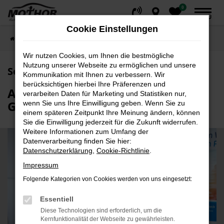
0
Zum
MENÜ
Hauptinhalt
Cookie Einstellungen
springen
Startseite
Karriere
Karriere im Autohaus
Serviceberater (m/w/d)
Wir nutzen Cookies, um Ihnen die bestmögliche
Nutzung unserer Webseite zu ermöglichen und unsere
Serviceberater (m/w/d)
Kommunikation mit Ihnen zu verbessern. Wir
berücksichtigen hierbei Ihre Präferenzen und
AUTOCENTER MOTHOR -
verarbeiten Daten für Marketing und Statistiken nur,
GARDELEGEN
wenn Sie uns Ihre Einwilligung geben. Wenn Sie zu
einem späteren Zeitpunkt Ihre Meinung ändern, können
Sie die Einwilligung jederzeit für die Zukunft widerrufen.
Weitere Informationen zum Umfang der
Datenverarbeitung finden Sie hier:
Datenschutzerklärung
,
Cookie-Richtlinie
.
Impressum
Folgende Kategorien von Cookies werden von uns eingesetzt:
Essentiell
Diese Technologien sind erforderlich, um die
Kernfunktionalität der Webseite zu gewährleisten.