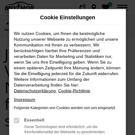
0
Zum
MENÜ
Hauptinhalt
Cookie Einstellungen
springen
Startseite
Genthin
VW
Jahreswagen von VW in Genthin –
Neuwertig fahren, clever sparen!
Wir nutzen Cookies, um Ihnen die bestmögliche
Nutzung unserer Webseite zu ermöglichen und unsere
Kommunikation mit Ihnen zu verbessern. Wir
Jahreswagen von
berücksichtigen hierbei Ihre Präferenzen und
verarbeiten Daten für Marketing und Statistiken nur,
wenn Sie uns Ihre Einwilligung geben. Wenn Sie zu
VW in Genthin –
einem späteren Zeitpunkt Ihre Meinung ändern, können
Sie die Einwilligung jederzeit für die Zukunft widerrufen.
Weitere Informationen zum Umfang der
Neuwertig
Datenverarbeitung finden Sie hier:
Datenschutzerklärung
,
Cookie-Richtlinie
.
fahren, clever
Impressum
Folgende Kategorien von Cookies werden von uns eingesetzt:
sparen!
Essentiell
Diese Technologien sind erforderlich, um die
Kernfunktionalität der Webseite zu gewährleisten.