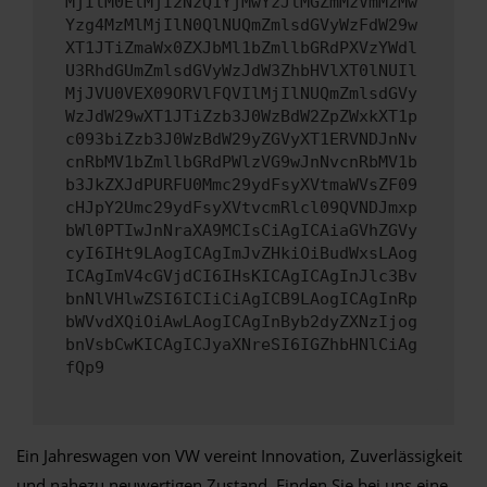
MjIlM0ElMjI2NzQ1YjMwYzJlMGZmMzVmMzMw
Yzg4MzMlMjIlN0QlNUQmZmlsdGVyWzFdW29w
XT1JTiZmaWx0ZXJbMl1bZmllbGRdPXVzYWdl
U3RhdGUmZmlsdGVyWzJdW3ZhbHVlXT0lNUIl
MjJVU0VEX09ORVlFQVIlMjIlNUQmZmlsdGVy
WzJdW29wXT1JTiZzb3J0WzBdW2ZpZWxkXT1p
c093biZzb3J0WzBdW29yZGVyXT1ERVNDJnNv
cnRbMV1bZmllbGRdPWlzVG9wJnNvcnRbMV1b
b3JkZXJdPURFU0Mmc29ydFsyXVtmaWVsZF09
cHJpY2Umc29ydFsyXVtvcmRlcl09QVNDJmxp
bWl0PTIwJnNraXA9MCIsCiAgICAiaGVhZGVy
cyI6IHt9LAogICAgImJvZHkiOiBudWxsLAog
ICAgImV4cGVjdCI6IHsKICAgICAgInJlc3Bv
bnNlVHlwZSI6ICIiCiAgICB9LAogICAgInRp
bWVvdXQiOiAwLAogICAgInByb2dyZXNzIjog
bnVsbCwKICAgICJyaXNreSI6IGZhbHNlCiAg
fQp9
Ein Jahreswagen von VW vereint Innovation, Zuverlässigkeit
und nahezu neuwertigen Zustand. Finden Sie bei uns eine