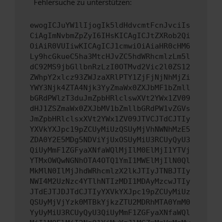
Fehlersuche zu unterstützen:
ewogICJuYW1lIjogIk5ldHdvcmtFcnJvciIs
CiAgImNvbmZpZyI6IHsKICAgICJtZXRob2Qi
OiAiR0VUIiwKICAgICJ1cmwiOiAiaHR0cHM6
Ly9hcGkueC5ha3MtcHJvZC5hdWRhcmlzLm5l
dC92MS9jbGllbnRzLzI0OTMvd2Vic2l0ZS12
ZWhpY2xlcz93ZWJzaXRlPTY1ZjFjNjNhMjZi
YWY3Njk4ZTA4Njk3YyZmaWx0ZXJbMF1bZmll
bGRdPWlzT3duJmZpbHRlclswXVt2YWx1ZV09
dHJ1ZSZmaWx0ZXJbMV1bZmllbGRdPW1vZGVs
JmZpbHRlclsxXVt2YWx1ZV09JTVCJTdCJTIy
YXVkYXJpc19pZCUyMiUzQSUyMjVhNWNhMzE5
ZDA0Y2E5MDg5NDViYjUxOSUyMiU3RCUyQyU3
QiUyMmF1ZGFyaXNfaWQlMjIlM0ElMjI1YTVj
YTMxOWQwNGNhOTA4OTQ1YmI1MWElMjIlN0Ql
MkMlN0IlMjJhdWRhcmlzX2lkJTIyJTNBJTIy
NWI4M2UzNzc4YTlhNTIzMDI1MDAyMzcwJTIy
JTdEJTJDJTdCJTIyYXVkYXJpc19pZCUyMiUz
QSUyMjVjYzk0MTBkYjkzZTU2MDRhMTA0YmM0
YyUyMiU3RCUyQyU3QiUyMmF1ZGFyaXNfaWQl