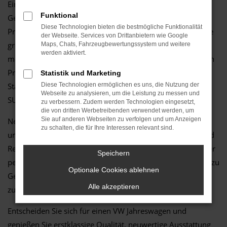
Ein Jahreswagen von VW ist die ideale Wahl für alle, die in
Funktional
Genthin Wert auf neuwertige Fahrzeuge zu attraktiven
Diese Technologien bieten die bestmögliche Funktionalität
Preisen legen. Unser Autohaus in Genthin bietet Ihnen eine
der Webseite. Services von Drittanbietern wie Google
große Auswahl an topgepflegten VW-Jahreswagen, die mit
Maps, Chats, Fahrzeugbewertungssystem und weitere
werden aktiviert.
moderner Technik, Zuverlässigkeit und einem erstklassigen
Preis-Leistungs-Verhältnis überzeugen. Egal ob kompakter
Statistik und Marketing
Stadtflitzer, geräumiger Familienwagen oder dynamischer
Diese Technologien ermöglichen es uns, die Nutzung der
Webseite zu analysieren, um die Leistung zu messen und
SUV – wir haben das passende Modell für Ihre Ansprüche.
zu verbessern. Zudem werden Technologien eingesetzt,
die von dritten Werbetreibenden verwendet werden, um
Sie auf anderen Webseiten zu verfolgen und um Anzeigen
Neben der breiten Fahrzeugauswahl stehen wir Ihnen mit
zu schalten, die für Ihre Interessen relevant sind.
umfassenden Serviceleistungen zur Seite: von Wartung und
Reparatur über Finanzierungsmöglichkeiten bis hin zu einer
Speichern
persönlichen und kompetenten Beratung. Durch die Nähe zu
Optionale Cookies ablehnen
Genthin profitieren Sie von kurzen Wegen und einem
Alle akzeptieren
zuverlässigen Ansprechpartner direkt vor Ort.
Entscheiden Sie sich für einen VW Jahreswagen und
genießen Sie erstklassige Qualität, neuwertige Ausstattung