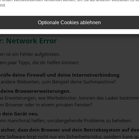
on dritten Werbetreibenden verwendet werden, um Sie auf anderen Webseiten zu ve
ind.
um Škoda die ideale Wahl für Sie ist!
Optionale Cookies ablehnen
r: Network Error
n ist ein Fehler aufgetreten.
 ein paar Tipps, die dir helfen können:
rüfe deine Firewall und deine Internetverbindung.
 andere Webseiten, zum Beispiel deine Suchmaschine?
 deine Browsererweiterungen.
 Erweiterungen, wie Werbeblocker, können das Laden bestimmter 
n Browser oder in einem privaten Fenster?
e dein Gerät neu.
ann manchmal helfen, vorübergehende Probleme zu beheben.
e sicher, dass dein Browser und dein Betriebssystem auf de
ete Software birgt nicht nur ein Sicherheitsrisiko, sondern kann