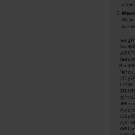
unters
Wende
Wenn d
kannst
ewogI
AiaHR
aXRlP
ZmaWx
Mzc3O
FmYzk
JTIyY
IlM0E
OTNlN
UyMiU
dWRhc
VyWzJ
c29yd
VyXT1
YWRlc