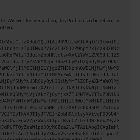
bitte. Wir werden versuchen, das Problem zu beheben. Du
ützen:
KICAgICJtZXRob2QiOiAiR0VUIiwKICAgICJ1cmwiOi
GllbnRzLzI0OTMvd2Vic2l0ZS12ZWhpY2xlcz93ZWJz
lbGRdPWlzT3duJmZpbHRlclswXVt2YWx1ZV09dHJ1ZS
TVCJTdCJTIyYXVkYXJpc19pZCUyMiUzQSUyMjViODNl
faWQlMjIlM0ElMjI1YjgzZTM3NzhhOWE1MjMwMjUwMD
2UzNzc4YTlhNTIzMDI1MDAxZmNmJTIyJTdEJTJDJTdC
wMjEyMSUyMiU3RCUyQyU3QiUyMmF1ZGFyaXNfaWQlMj
0IlMjJhdWRhcmlzX2lkJTIyJTNBJTIyNWNjOTNmMTZi
yMiUzQSUyMjVjYzkzZjQyYjkzZTU2NTAwYTIxZDRiNS
zU4MjM4NTdkM2MwYWFhMDElMjIlN0QlMkMlN0IlMjJh
mJTIyJTdEJTVEJmZpbHRlclsxXVtvcF09SU4mZmlsdG
TVCJTIyTkVXJTIyJTVEJmZpbHRlclsyXVtvcF09SU4m
zb3J0WzFdW2ZpZWxkXT1pc1RvcCZzb3J0WzFdW29yZG
XJdPUFTQyZsaW1pdD0yMCZza2lwPTAiLAogICAgImhl
iOiB7CiAgICAgICJyZXNwb25zZVR5cGUiOiAiIgogIC