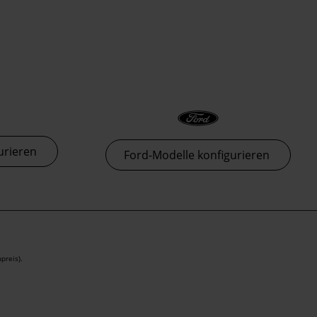
Thormann-Gruppe
urieren
Ford-Modelle konfigurieren
preis).