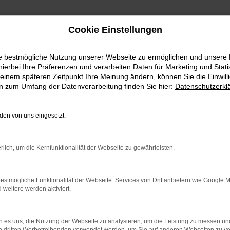
Cookie Einstellungen
s Mothor GmbH für Genthin
ie bestmögliche Nutzung unserer Webseite zu ermöglichen und unsere
hierbei Ihre Präferenzen und verarbeiten Daten für Marketing und Stati
oda Neuwagen bei 
einem späteren Zeitpunkt Ihre Meinung ändern, können Sie die Einwillig
en zum Umfang der Datenverarbeitung finden Sie hier:
Datenschutzerkl
en von uns eingesetzt:
ahl für Genthin
rlich, um die Kernfunktionalität der Webseite zu gewährleisten.
 Škoda Neuwagen sind Sie bestens gerüstet für die Straßen von
ls Ihr zuverlässiger Škoda-Neuwagen-Partner stehen wir Ihnen in
estmögliche Funktionalität der Webseite. Services von Drittanbietern wie Google 
de Dienstleistungen: von professioneller Beratung über Finanzi
eitere werden aktiviert.
 es uns, die Nutzung der Webseite zu analysieren, um die Leistung zu messen u
ie sich von unserem erfahrenen Team bei der Wahl Ihres Traumw