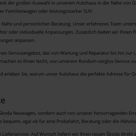
ank der großen Auswahl in unserem Autohaus in der Nähe von Gent
er Familienwagen oder leistungsstarker SUV.
n Nähe und persönlichen Beratung. Unser erfahrenes Team unterst
r oder individuelle Anpassungen. Zusätzlich bieten wir Ihnen fl
erungen anpassen.
en Serviceangebot, das von Wartung und Reparatur bis hin zur Li
t machen es Ihnen leicht, von unserem Rundum-sorglos-Service zu 
 erleben Sie, warum unser Autohaus die perfekte Adresse für Qua
ce
n Škoda Neuwagen, sondern auch von unserer hervorragenden Erreic
uns bequem, egal ob für eine Probefahrt, Beratung oder die Abhol
Lieferservice. Auf Wunsch liefern wir Ihren neuen Škoda direkt 