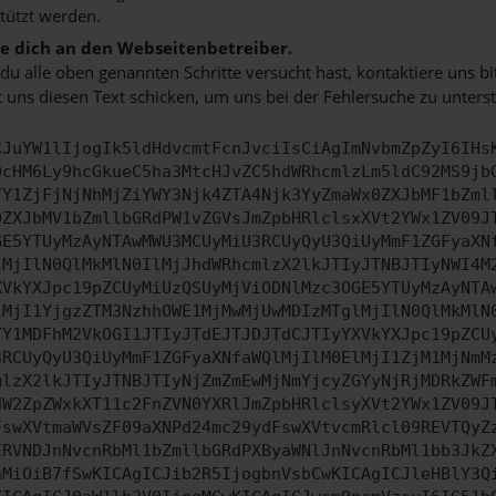
tützt werden.
 dich an den Webseitenbetreiber.
u alle oben genannten Schritte versucht hast, kontaktiere uns 
 uns diesen Text schicken, um uns bei der Fehlersuche zu unterst
CJuYW1lIjogIk5ldHdvcmtFcnJvciIsCiAgImNvbmZpZyI6IHs
0cHM6Ly9hcGkueC5ha3MtcHJvZC5hdWRhcmlzLm5ldC92MS9jb
TY1ZjFjNjNhMjZiYWY3Njk4ZTA4Njk3YyZmaWx0ZXJbMF1bZml
0ZXJbMV1bZmllbGRdPW1vZGVsJmZpbHRlclsxXVt2YWx1ZV09J
GE5YTUyMzAyNTAwMWU3MCUyMiU3RCUyQyU3QiUyMmF1ZGFyaXN
lMjIlN0QlMkMlN0IlMjJhdWRhcmlzX2lkJTIyJTNBJTIyNWI4M
XVkYXJpc19pZCUyMiUzQSUyMjViODNlMzc3OGE5YTUyMzAyNTA
lMjI1YjgzZTM3NzhhOWE1MjMwMjUwMDIzMTglMjIlN0QlMkMlN
TY1MDFhM2VkOGI1JTIyJTdEJTJDJTdCJTIyYXVkYXJpc19pZCU
3RCUyQyU3QiUyMmF1ZGFyaXNfaWQlMjIlM0ElMjI1ZjM1MjNmM
mlzX2lkJTIyJTNBJTIyNjZmZmEwMjNmYjcyZGYyNjRjMDRkZWF
dW2ZpZWxkXT11c2FnZVN0YXRlJmZpbHRlclsyXVt2YWx1ZV09J
FswXVtmaWVsZF09aXNPd24mc29ydFswXVtvcmRlcl09REVTQyZ
ERVNDJnNvcnRbMl1bZmllbGRdPXByaWNlJnNvcnRbMl1bb3JkZ
nMiOiB7fSwKICAgICJib2R5IjogbnVsbCwKICAgICJleHBlY3Q