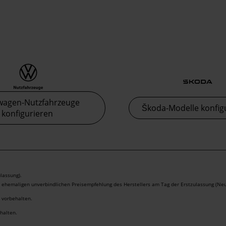
wagen-Nutzfahrzeuge
Škoda-Modelle konfig
konfigurieren
lassung).
r ehemaligen unverbindlichen Preisempfehlung des Herstellers am Tag der Erstzulassung (Neu
r vorbehalten.
ehalten.