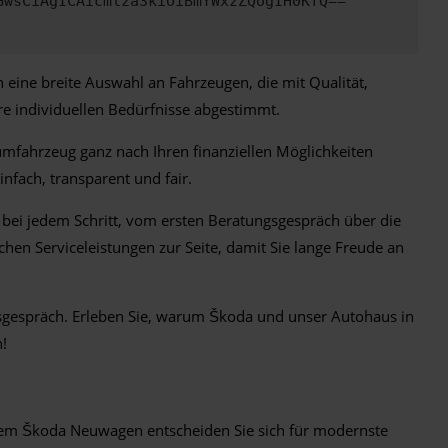
GwsCiAgICAicmlza3kiOiBmYWxzZQogIH0KfQ==
eine breite Auswahl an Fahrzeugen, die mit Qualität,
re individuellen Bedürfnisse abgestimmt.
umfahrzeug ganz nach Ihren finanziellen Möglichkeiten
infach, transparent und fair.
 bei jedem Schritt, vom ersten Beratungsgespräch über die
en Serviceleistungen zur Seite, damit Sie lange Freude an
gsgespräch. Erleben Sie, warum Škoda und unser Autohaus in
n!
einem Škoda Neuwagen entscheiden Sie sich für modernste