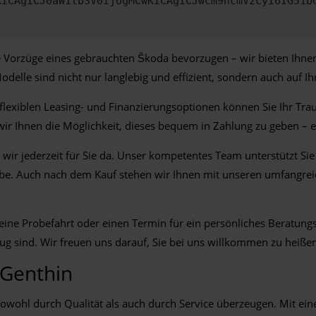
KICAgICJ0aW1lb3V0IjogMCwKICAgICJwcm9ncmVzcyI6IG51b
 Vorzüge eines gebrauchten Škoda bevorzugen – wir bieten Ihnen 
elle sind nicht nur langlebig und effizient, sondern auch auf Ih
flexiblen Leasing- und Finanzierungsoptionen können Sie Ihr Tra
n wir Ihnen die Möglichkeit, dieses bequem in Zahlung zu geben – e
ir jederzeit für Sie da. Unser kompetentes Team unterstützt Sie
be. Auch nach dem Kauf stehen wir Ihnen mit unseren umfangreich
 eine Probefahrt oder einen Termin für ein persönliches Beratun
eug sind. Wir freuen uns darauf, Sie bei uns willkommen zu heiße
 Genthin
 sowohl durch Qualität als auch durch Service überzeugen. Mit 