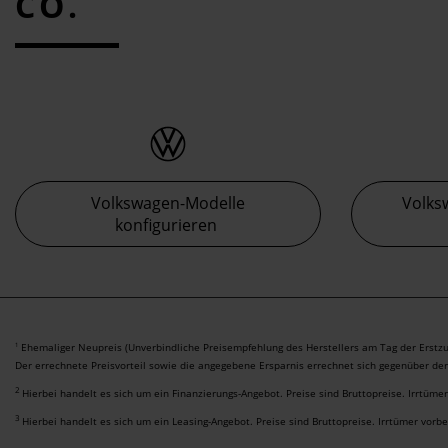
CO.
Volkswagen-Modelle
Volks
konfigurieren
Ehemaliger Neupreis (Unverbindliche Preisempfehlung des Herstellers am Tag der Erstzu
1
Der errechnete Preisvorteil sowie die angegebene Ersparnis errechnet sich gegenüber de
2
Hierbei handelt es sich um ein Finanzierungs-Angebot. Preise sind Bruttopreise. Irrtüme
3
Hierbei handelt es sich um ein Leasing-Angebot. Preise sind Bruttopreise. Irrtümer vorb