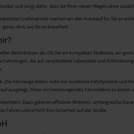
flexibel und sorgt dafür, dass Sie Ihren neuen Wagen ohne zusä
aktischen Lieferservice machen wir den Autokauf für Sie so einf
– genau dort, wo Sie es brauchen!
ir?
ellen Bedürfnissen ab. Ob Sie ein kompaktes Stadtauto, ein gerä
 Fahrzeugen, die auf verschiedene Lebensstile und Anforderunge
n.
nik. Die Fahrzeuge bieten nicht nur exzellente Fahrdynamik und 
uf ausgelegt, Ihnen ein herausragendes Fahrerlebnis zu bieten un
g erleichtern. Dazu gehören effiziente Motoren, umfangreiche Gar
es Fahren und erhöht Ihre Sicherheit auf der Straße.
bH