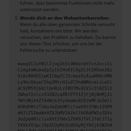
führen, dass bestimmte Funktionen nicht mehr
unterstützt werden.
Wende dich an den Webseitenbetreiber.
Wenn du alle oben genannten Schritte versucht
hast, kontaktiere uns bitte. Wir werden
versuchen, das Problem zu beheben. Du kannst
uns diesen Text schicken, um uns bei der
Fehlersuche zu unterstützen:
ewogICJuYW1lIjogIk5ldHdvcmtFcnJvciIs
CiAgImNvbmZpZyI6IHsKICAgICJtZXRob2Qi
OiAiR0VUIiwKICAgICJ1cmwiOiAiaHR0cHM6
Ly9hcGkueC5ha3MtcHJvZC5hdWRhcmlzLm5l
dC92MS9jbGllbnRzLzI0OTMvd2Vic2l0ZS12
ZWhpY2xlcz93ZWJzaXRlPTY1ZjFjNjNhMjZi
YWY3Njk4ZTA4Njk3YyZmaWx0ZXJbMF1bZmll
bGRdPWlzT3duJmZpbHRlclswXVt2YWx1ZV09
dHJ1ZSZmaWx0ZXJbMV1bZmllbGRdPW1vZGVs
JmZpbHRlclsxXVt2YWx1ZV09JTVCJTdCJTIy
YXVkYXJpc19pZCUyMiUzQSUyMjY0Zjk5N2U4