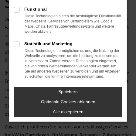
Service
Funktional
Diese Technologien bieten die bestmögliche Funktionalität
Der ID.7 ist die perfekte Wahl für alle, die in Gardelegen ein
der Webseite. Services von Drittanbietern wie Google
Fahrzeug suchen, das modernes Design, innovative Technik
Maps, Chats, Fahrzeugbewertungssystem und weitere
werden aktiviert.
und höchsten Fahrkomfort vereint. Egal, ob für den Alltag,
längere Fahrten oder besondere Abenteuer – der ID.7
Statistik und Marketing
Diese Technologien ermöglichen es uns, die Nutzung der
überzeugt durch seine Vielseitigkeit, Effizienz und
Webseite zu analysieren, um die Leistung zu messen und
Zuverlässigkeit.
zu verbessern. Zudem werden Technologien eingesetzt,
die von dritten Werbetreibenden verwendet werden, um
Sie auf anderen Webseiten zu verfolgen und um Anzeigen
Ihr VW Autohaus in Gardelegen steht Ihnen mit langjähriger
zu schalten, die für Ihre Interessen relevant sind.
Erfahrung und einer großen Leidenschaft für VW Fahrzeuge
zur Seite. Wir bieten Ihnen nicht nur eine umfangreiche
Speichern
Auswahl an aktuellen Modellen, sondern auch individuelle
Optionale Cookies ablehnen
Beratung, um das Fahrzeug zu finden, das perfekt zu Ihnen
Alle akzeptieren
passt.
Zusätzlich profitieren Sie bei uns von erstklassigen Services
für VW in Gardelegen. Ob Wartung, Reparatur, Zubehör oder