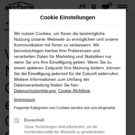
0
Zum
MENÜ
Hauptinhalt
Cookie Einstellungen
springen
Startseite
Gardelegen
VW
VW ID.7
VW bei Autohaus Mothor
GmbH in Gardelegen: Ihre erste Adresse für Qualität und Service
Wir nutzen Cookies, um Ihnen die bestmögliche
Nutzung unserer Webseite zu ermöglichen und unsere
Kommunikation mit Ihnen zu verbessern. Wir
VW bei Autohaus
berücksichtigen hierbei Ihre Präferenzen und
verarbeiten Daten für Marketing und Statistiken nur,
wenn Sie uns Ihre Einwilligung geben. Wenn Sie zu
Mothor GmbH in
einem späteren Zeitpunkt Ihre Meinung ändern, können
Sie die Einwilligung jederzeit für die Zukunft widerrufen.
Weitere Informationen zum Umfang der
Gardelegen: Ihre
Datenverarbeitung finden Sie hier:
Datenschutzerklärung
,
Cookie-Richtlinie
.
erste Adresse für
Impressum
Folgende Kategorien von Cookies werden von uns eingesetzt:
Qualität und
Essentiell
Diese Technologien sind erforderlich, um die
Kernfunktionalität der Webseite zu gewährleisten.