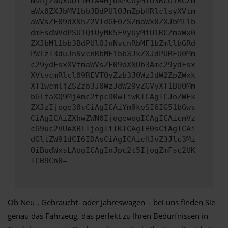
NDhjZWQxODY1MTA4MjdkMCUyMiU3RCU1RCZm
aWx0ZXJbMV1bb3BdPUlOJmZpbHRlclsyXVtm
aWVsZF09dXNhZ2VTdGF0ZSZmaWx0ZXJbMl1b
dmFsdWVdPSU1QiUyMk5FVyUyMiU1RCZmaWx0
ZXJbMl1bb3BdPUlOJnNvcnRbMF1bZmllbGRd
PWlzT3duJnNvcnRbMF1bb3JkZXJdPURFU0Mm
c29ydFsxXVtmaWVsZF09aXNUb3Amc29ydFsx
XVtvcmRlcl09REVTQyZzb3J0WzJdW2ZpZWxk
XT1wcmljZSZzb3J0WzJdW29yZGVyXT1BU0Mm
bGltaXQ9MjAmc2tpcD0wIiwKICAgICJoZWFk
ZXJzIjoge30sCiAgICAiYm9keSI6IG51bGws
CiAgICAiZXhwZWN0IjogewogICAgICAicmVz
cG9uc2VUeXBlIjogIiIKICAgIH0sCiAgICAi
dGltZW91dCI6IDAsCiAgICAicHJvZ3Jlc3Mi
OiBudWxsLAogICAgInJpc2t5IjogZmFsc2UK
ICB9Cn0=
Ob Neu-, Gebraucht- oder Jahreswagen – bei uns finden Sie
genau das Fahrzeug, das perfekt zu Ihren Bedürfnissen in