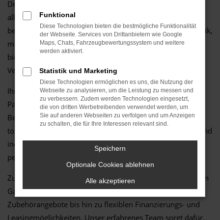
Der Ranger mit
Tageszulassung
ist die perfekte Wahl für
Funktional
alle, die in Gardelegen ein neuwertiges Fahrzeug zu einem
Diese Technologien bieten die bestmögliche Funktionalität
besonders attraktiven Preis suchen. Mit modernster Technik,
der Webseite. Services von Drittanbietern wie Google
maximalem Komfort und nahezu keinem Kilometerstand
Maps, Chats, Fahrzeugbewertungssystem und weitere
werden aktiviert.
bietet der Ranger ein unschlagbares Preis-Leistungs-
Verhältnis.
Statistik und Marketing
Diese Technologien ermöglichen es uns, die Nutzung der
Ihr
Ford Autohaus in Gardelegen
ist Ihr verlässlicher
Webseite zu analysieren, um die Leistung zu messen und
zu verbessern. Zudem werden Technologien eingesetzt,
Partner, wenn es um Fahrzeuge mit Tageszulassung geht.
die von dritten Werbetreibenden verwendet werden, um
Sie auf anderen Webseiten zu verfolgen und um Anzeigen
Bei uns erwartet Sie nicht nur eine große Auswahl an
zu schalten, die für Ihre Interessen relevant sind.
topgepflegten Modellen, sondern auch eine kompetente und
individuelle Beratung, damit Sie das Fahrzeug finden, das
Speichern
perfekt zu Ihnen passt.
Optionale Cookies ablehnen
Zusätzlich bieten wir Ihnen umfassende Services für Ford in
Alle akzeptieren
Gardelegen – von Wartung und Reparaturen über
Zubehörangebote bis hin zu flexiblen Finanzierungs- und
Leasingmöglichkeiten. Unser erfahrenes Team sorgt dafür,