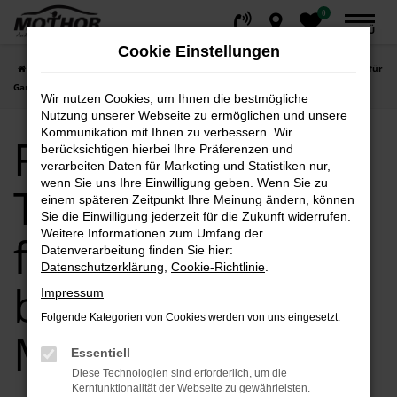
0
Zum
MENÜ
Hauptinhalt
Cookie Einstellungen
springen
Startseite
Gardelegen
Ford
Ford Ranger
Ford Tageszulassung für
Gardelegen bei Autohaus Mothor GmbH
Wir nutzen Cookies, um Ihnen die bestmögliche
Nutzung unserer Webseite zu ermöglichen und unsere
Kommunikation mit Ihnen zu verbessern. Wir
Ford
berücksichtigen hierbei Ihre Präferenzen und
verarbeiten Daten für Marketing und Statistiken nur,
wenn Sie uns Ihre Einwilligung geben. Wenn Sie zu
Tageszulassung
einem späteren Zeitpunkt Ihre Meinung ändern, können
Sie die Einwilligung jederzeit für die Zukunft widerrufen.
Weitere Informationen zum Umfang der
für Gardelegen
Datenverarbeitung finden Sie hier:
Datenschutzerklärung
,
Cookie-Richtlinie
.
bei Autohaus
Impressum
Folgende Kategorien von Cookies werden von uns eingesetzt:
Mothor GmbH
Essentiell
Diese Technologien sind erforderlich, um die
Kernfunktionalität der Webseite zu gewährleisten.