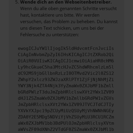
Wende dich an den Webseitenbetreiber.
Wenn du alle oben genannten Schritte versucht
hast, kontaktiere uns bitte. Wir werden
versuchen, das Problem zu beheben. Du kannst
uns diesen Text schicken, um uns bei der
Fehlersuche zu unterstützen:
ewogICJuYW1lIjogIk5ldHdvcmtFcnJvciIs
CiAgImNvbmZpZyI6IHsKICAgICJtZXRob2Qi
OiAiR0VUIiwKICAgICJ1cmwiOiAiaHR0cHM6
Ly9hcGkueC5ha3MtcHJvZC5hdWRhcmlzLm5l
dC92MS9jbGllbnRzLzI0OTMvd2Vic2l0ZS12
ZWhpY2xlcz93ZWJzaXRlPTY1ZjFjNjNhMjZi
YWY3Njk4ZTA4Njk3YyZmaWx0ZXJbMF1bZmll
bGRdPWlzT3duJmZpbHRlclswXVt2YWx1ZV09
dHJ1ZSZmaWx0ZXJbMV1bZmllbGRdPW1vZGVs
JmZpbHRlclsxXVt2YWx1ZV09JTVCJTdCJTIy
YXVkYXJpc19pZCUyMiUzQSUyMjVhNWNhNGEy
ZDA0Y2E5MDg5NDViYjVhZSUyMiU3RCU1RCZm
aWx0ZXJbMV1bb3BdPUlOJmZpbHRlclsyXVtm
aWVsZF09dXNhZ2VTdGF0ZSZmaWx0ZXJbMl1b