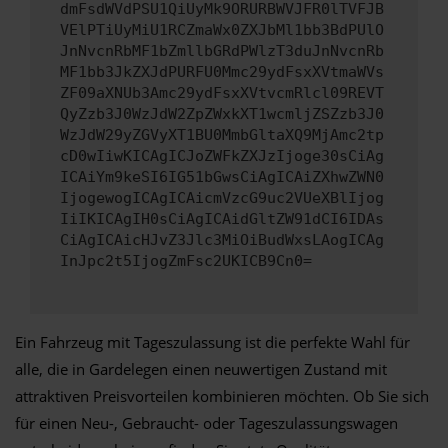
dmFsdWVdPSU1QiUyMk9ORURBWVJFR0lTVFJB
VElPTiUyMiU1RCZmaWx0ZXJbMl1bb3BdPUlO
JnNvcnRbMF1bZmllbGRdPWlzT3duJnNvcnRb
MF1bb3JkZXJdPURFU0Mmc29ydFsxXVtmaWVs
ZF09aXNUb3Amc29ydFsxXVtvcmRlcl09REVT
QyZzb3J0WzJdW2ZpZWxkXT1wcmljZSZzb3J0
WzJdW29yZGVyXT1BU0MmbGltaXQ9MjAmc2tp
cD0wIiwKICAgICJoZWFkZXJzIjoge30sCiAg
ICAiYm9keSI6IG51bGwsCiAgICAiZXhwZWN0
IjogewogICAgICAicmVzcG9uc2VUeXBlIjog
IiIKICAgIH0sCiAgICAidGltZW91dCI6IDAs
CiAgICAicHJvZ3Jlc3MiOiBudWxsLAogICAg
InJpc2t5IjogZmFsc2UKICB9Cn0=
Ein Fahrzeug mit Tageszulassung ist die perfekte Wahl für
alle, die in Gardelegen einen neuwertigen Zustand mit
attraktiven Preisvorteilen kombinieren möchten. Ob Sie sich
für einen Neu-, Gebraucht- oder Tageszulassungswagen