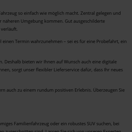
Fahrzeug so einfach wie möglich macht. Zentral gelegen und
 der näheren Umgebung kommen. Gut ausgeschilderte
verläuft.
l einen Termin wahrzunehmen – sei es für eine Probefahrt, ein
. Deshalb bieten wir Ihnen auf Wunsch auch eine digitale
en, sorgt unser flexibler Lieferservice dafür, dass Ihr neues
ern auch zu einem rundum positiven Erlebnis. Überzeugen Sie
umiges Familienfahrzeug oder ein robustes SUV suchen, bei
n zugeschnitten sind. Lassen Sie sich von unseren Experten