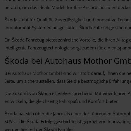
beraten, um das ideale Modell für Ihre Ansprüche zu entdecke
Škoda steht für Qualität, Zuverlässigkeit und innovative Tech
Infotainment-Systemen ausgestattet. Škoda Fahrzeuge sind dara
Ein Škoda Fahrzeug bietet zahlreiche Vorteile, die Ihren Allta
intelligente Fahrzeugtechnologie sorgt zudem für ein entspannt
Škoda bei Autohaus Mothor Gm
Bei
Autohaus Mothor GmbH
sind wir stolz darauf, Ihnen die 
Seite, um sicherzustellen, dass Sie die bestmögliche Erfahrun
Die Zukunft von Škoda ist vielversprechend. Mit einer klaren 
entwickeln, die gleichzeitig Fahrspaß und Komfort bieten.
Škoda hat sich über die Jahre als einer der führenden Automob
SUVs – die Škoda Erfolgsgeschichte ist geprägt von Innovati
werden Sie Teil der Škoda Familie!