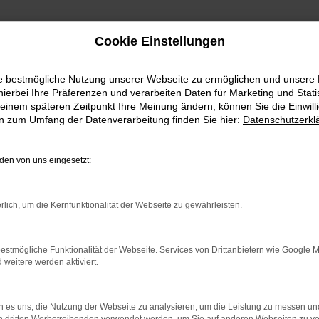
Cookie Einstellungen
denburg (Havel) bei Autohaus Mothor GmbH
ie bestmögliche Nutzung unserer Webseite zu ermöglichen und unsere
hierbei Ihre Präferenzen und verarbeiten Daten für Marketing und Stati
ung für Brandenbur
einem späteren Zeitpunkt Ihre Meinung ändern, können Sie die Einwillig
en zum Umfang der Datenverarbeitung finden Sie hier:
Datenschutzerkl
 GmbH
en von uns eingesetzt:
kte Wahl für Brandenburg (Havel)
rlich, um die Kernfunktionalität der Webseite zu gewährleisten.
assung. Mit einer Škoda Tageszulassung sind Sie bestens gerüste
nden Sie das passende Modell. Als Ihr zuverlässiger Škoda-Partn
estmögliche Funktionalität der Webseite. Services von Drittanbietern wie Google 
mfassende Dienstleistungen: von professioneller Beratung über 
eitere werden aktiviert.
 es uns, die Nutzung der Webseite zu analysieren, um die Leistung zu messen u
e sich von unserem erfahrenen Team bei der Wahl Ihres Traumwag