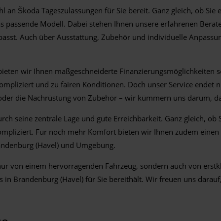
l an Škoda Tageszulassungen für Sie bereit. Ganz gleich, ob Sie
das passende Modell. Dabei stehen Ihnen unsere erfahrenen Berat
passt. Auch über Ausstattung, Zubehör und individuelle Anpassu
, bieten wir Ihnen maßgeschneiderte Finanzierungsmöglichkeiten 
kompliziert und zu fairen Konditionen. Doch unser Service endet
der die Nachrüstung von Zubehör – wir kümmern uns darum, dass
h seine zentrale Lage und gute Erreichbarkeit. Ganz gleich, ob 
liziert. Für noch mehr Komfort bieten wir Ihnen zudem einen Li
Brandenburg (Havel) und Umgebung.
t nur von einem hervorragenden Fahrzeug, sondern auch von erstk
s in Brandenburg (Havel) für Sie bereithält. Wir freuen uns darauf