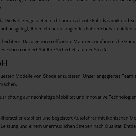
n.
nik. Die Fahrzeuge bieten nicht nur exzellente Fahrdynamik und 
uf ausgelegt, Ihnen ein herausragendes Fahrerlebnis zu bieten un
g erleichtern. Dazu gehören effiziente Motoren, umfangreiche Gar
es Fahren und erhöht Ihre Sicherheit auf der Straße.
bH
neuesten Modelle von Škoda anzubieten. Unser engagiertes Team s
g machen.
Ausrichtung auf nachhaltige Mobilität und innovative Technologie
ilhersteller etabliert und begeistert Autofahrer mit ikonischen 
on, Leistung und einem unermüdlichen Streben nach Qualität. En