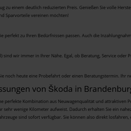
eug zu einem deutlich reduzierten Preis. Genießen Sie volle Hers
 und Sparvorteile vereinen möchten!
ie perfekt zu Ihren Bedürfnissen passen. Auch die Inzahlungnahme
sind wir immer in Ihrer Nähe. Egal, ob Beratung, Service oder Pr
ie noch heute eine Probefahrt oder einen Beratungstermin. Ihr ne
assungen von Škoda in Brandenburg
e perfekte Kombination aus Neuwagenqualität und attraktiven Pre
r sehr wenige Kilometer aufweist. Dadurch erhalten Sie ein nahezu
hrzeuge sind sofort verfügbar. Sie können also direkt losfahren, oh