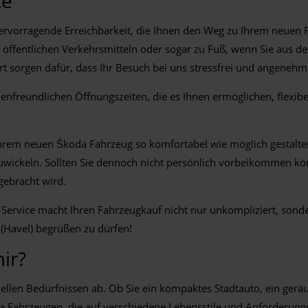
ce
ervorragende Erreichbarkeit, die Ihnen den Weg zu Ihrem neuen 
 öffentlichen Verkehrsmitteln oder sogar zu Fuß, wenn Sie aus
 sorgen dafür, dass Ihr Besuch bei uns stressfrei und angenehm 
nfreundlichen Öffnungszeiten, die es Ihnen ermöglichen, flexibe
Ihrem neuen Škoda Fahrzeug so komfortabel wie möglich gestalten
zuwickeln. Sollten Sie dennoch nicht persönlich vorbeikommen könn
gebracht wird.
Service macht Ihren Fahrzeugkauf nicht nur unkompliziert, sond
 (Havel) begrüßen zu dürfen!
ir?
ellen Bedürfnissen ab. Ob Sie ein kompaktes Stadtauto, ein gerä
 Fahrzeugen, die auf verschiedene Lebensstile und Anforderunge