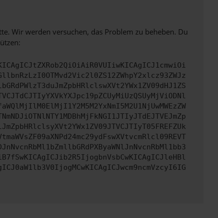
bitte. Wir werden versuchen, das Problem zu beheben. Du
ützen:
KICAgICJtZXRob2QiOiAiR0VUIiwKICAgICJ1cmwiOi
GllbnRzLzI0OTMvd2Vic2l0ZS12ZWhpY2xlcz93ZWJz
lbGRdPWlzT3duJmZpbHRlclswXVt2YWx1ZV09dHJ1ZS
TVCJTdCJTIyYXVkYXJpc19pZCUyMiUzQSUyMjViODNl
faWQlMjIlM0ElMjI1Y2M5M2YxNmI5M2U1NjUwMWEzZW
TNmNDJiOTNlNTY1MDBhMjFkNGI1JTIyJTdEJTVEJmZp
lJmZpbHRlclsyXVt2YWx1ZV09JTVCJTIyT05FREFZUk
VtmaWVsZF09aXNPd24mc29ydFswXVtvcmRlcl09REVT
DJnNvcnRbMl1bZmllbGRdPXByaWNlJnNvcnRbMl1bb3
iB7fSwKICAgICJib2R5IjogbnVsbCwKICAgICJleHBl
gICJ0aW1lb3V0IjogMCwKICAgICJwcm9ncmVzcyI6IG