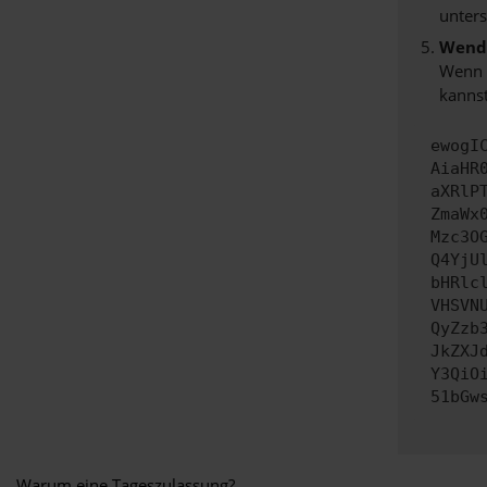
unters
Wende
Wenn d
kannst
ewogI
AiaHR
aXRlP
ZmaWx
Mzc3O
Q4YjU
bHRlc
VHSVN
QyZzb
JkZXJ
Y3QiO
51bGw
Warum eine Tageszulassung?