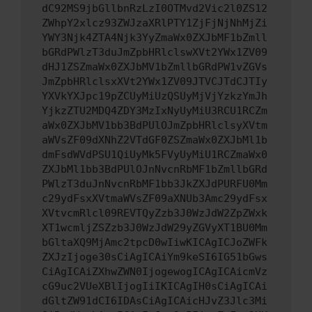
dC92MS9jbGllbnRzLzI0OTMvd2Vic2l0ZS12
ZWhpY2xlcz93ZWJzaXRlPTY1ZjFjNjNhMjZi
YWY3Njk4ZTA4Njk3YyZmaWx0ZXJbMF1bZmll
bGRdPWlzT3duJmZpbHRlclswXVt2YWx1ZV09
dHJ1ZSZmaWx0ZXJbMV1bZmllbGRdPW1vZGVs
JmZpbHRlclsxXVt2YWx1ZV09JTVCJTdCJTIy
YXVkYXJpc19pZCUyMiUzQSUyMjVjYzkzYmJh
YjkzZTU2MDQ4ZDY3MzIxNyUyMiU3RCU1RCZm
aWx0ZXJbMV1bb3BdPUlOJmZpbHRlclsyXVtm
aWVsZF09dXNhZ2VTdGF0ZSZmaWx0ZXJbMl1b
dmFsdWVdPSU1QiUyMk5FVyUyMiU1RCZmaWx0
ZXJbMl1bb3BdPUlOJnNvcnRbMF1bZmllbGRd
PWlzT3duJnNvcnRbMF1bb3JkZXJdPURFU0Mm
c29ydFsxXVtmaWVsZF09aXNUb3Amc29ydFsx
XVtvcmRlcl09REVTQyZzb3J0WzJdW2ZpZWxk
XT1wcmljZSZzb3J0WzJdW29yZGVyXT1BU0Mm
bGltaXQ9MjAmc2tpcD0wIiwKICAgICJoZWFk
ZXJzIjoge30sCiAgICAiYm9keSI6IG51bGws
CiAgICAiZXhwZWN0IjogewogICAgICAicmVz
cG9uc2VUeXBlIjogIiIKICAgIH0sCiAgICAi
dGltZW91dCI6IDAsCiAgICAicHJvZ3Jlc3Mi