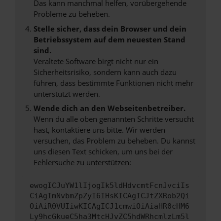
Das kann manchmal helfen, vorübergehende
Probleme zu beheben.
Stelle sicher, dass dein Browser und dein
Betriebssystem auf dem neuesten Stand
sind.
Veraltete Software birgt nicht nur ein
Sicherheitsrisiko, sondern kann auch dazu
führen, dass bestimmte Funktionen nicht mehr
unterstützt werden.
Wende dich an den Webseitenbetreiber.
Wenn du alle oben genannten Schritte versucht
hast, kontaktiere uns bitte. Wir werden
versuchen, das Problem zu beheben. Du kannst
uns diesen Text schicken, um uns bei der
Fehlersuche zu unterstützen:
ewogICJuYW1lIjogIk5ldHdvcmtFcnJvciIs
CiAgImNvbmZpZyI6IHsKICAgICJtZXRob2Qi
OiAiR0VUIiwKICAgICJ1cmwiOiAiaHR0cHM6
Ly9hcGkueC5ha3MtcHJvZC5hdWRhcmlzLm5l