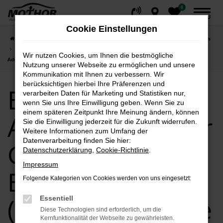
0
Zum
MENÜ
Hauptinhalt
Cookie Einstellungen
springen
Startseite
Brandenburg (Havel)
Mitsubishi
Mitsubishi Eclipse Cross
Eclipse Cross bei Autohaus Mothor GmbH in Brandenburg (Havel): Ihre erste
Wir nutzen Cookies, um Ihnen die bestmögliche
Adresse für Qualität und Service
Nutzung unserer Webseite zu ermöglichen und unsere
Kommunikation mit Ihnen zu verbessern. Wir
berücksichtigen hierbei Ihre Präferenzen und
Eclipse Cross bei
verarbeiten Daten für Marketing und Statistiken nur,
wenn Sie uns Ihre Einwilligung geben. Wenn Sie zu
einem späteren Zeitpunkt Ihre Meinung ändern, können
Autohaus Mothor
Sie die Einwilligung jederzeit für die Zukunft widerrufen.
Weitere Informationen zum Umfang der
Datenverarbeitung finden Sie hier:
GmbH in
Datenschutzerklärung
,
Cookie-Richtlinie
.
Impressum
Brandenburg
Folgende Kategorien von Cookies werden von uns eingesetzt:
(Havel): Ihre erste
Essentiell
Diese Technologien sind erforderlich, um die
Kernfunktionalität der Webseite zu gewährleisten.