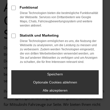
Adresse für
Funktional
Diese Technologien bieten die bestmögliche Funktionalität
Qualität und
der Webseite. Services von Drittanbietern wie Google
Maps, Chats, Fahrzeugbewertungssystem und weitere
werden aktiviert.
Service
Statistik und Marketing
Diese Technologien ermöglichen es uns, die Nutzung der
Webseite zu analysieren, um die Leistung zu messen und
Der Eclipse Cross ist die perfekte Wahl für alle, die in
zu verbessern. Zudem werden Technologien eingesetzt,
Brandenburg (Havel) ein Fahrzeug suchen, das modernes
die von dritten Werbetreibenden verwendet werden, um
Sie auf anderen Webseiten zu verfolgen und um Anzeigen
Design, innovative Technik und höchsten Fahrkomfort
zu schalten, die für Ihre Interessen relevant sind.
vereint. Egal, ob für den Alltag, längere Fahrten oder
besondere Abenteuer – der Eclipse Cross überzeugt durch
Speichern
seine Vielseitigkeit, Effizienz und Zuverlässigkeit.
Optionale Cookies ablehnen
Alle akzeptieren
Ihr Mitsubishi Autohaus in Brandenburg (Havel) steht Ihnen
mit langjähriger Erfahrung und einer großen Leidenschaft
für Mitsubishi Fahrzeuge zur Seite. Wir bieten Ihnen nicht