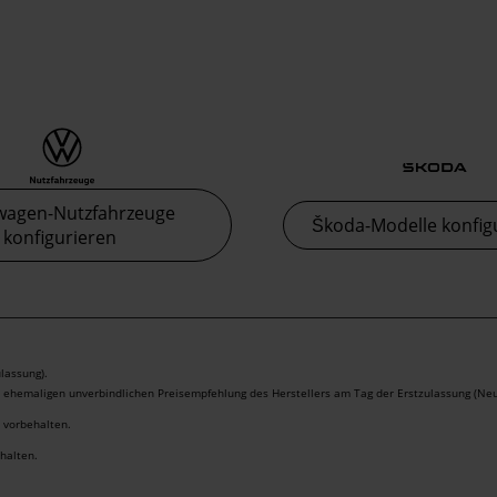
wagen-Nutzfahrzeuge
Škoda-Modelle konfig
konfigurieren
lassung).
r ehemaligen unverbindlichen Preisempfehlung des Herstellers am Tag der Erstzulassung (Neu
r vorbehalten.
ehalten.