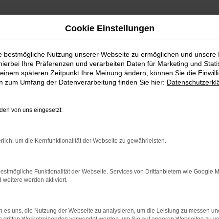
Cookie Einstellungen
szulassung bei Autohaus Mothor GmbH
ie bestmögliche Nutzung unserer Webseite zu ermöglichen und unsere
hierbei Ihre Präferenzen und verarbeiten Daten für Marketing und Stati
Tiguan Tageszulas
einem späteren Zeitpunkt Ihre Meinung ändern, können Sie die Einwillig
en zum Umfang der Datenverarbeitung finden Sie hier:
Datenschutzerkl
en von uns eingesetzt:
e, die ein nahezu neues Fahrzeug zu einem attraktiven Preis suche
rlich, um die Kernfunktionalität der Webseite zu gewährleisten.
ng, jedoch mit erheblichen Preisvorteilen. Als Ihr VW Autohaus
ssende Fahrzeug für Ihre Bedürfnisse zu finden.
estmögliche Funktionalität der Webseite. Services von Drittanbietern wie Google 
ende Entscheidung ist. Daher bieten wir bei Autohaus Mothor Gm
eitere werden aktiviert.
d des gesamten Kaufprozesses, um sicherzustellen, dass Sie die b
 es uns, die Nutzung der Webseite zu analysieren, um die Leistung zu messen u
glicht, ein Fahrzeug mit minimaler Laufleistung zu fahren, das gl