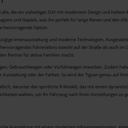
d alle, die ein vielseitiges SUV mit modernem Design und hohem 
giere und Gepäck, was ihn perfekt für lange Reisen und den Allta
ne hervorragende Option.
oßzügige Innenausstattung und moderne Technologien. Ausgestatte
n hervorragendes Fahrerlebnis sowohl auf der Straße als auch im
n Partner für aktive Familien macht.
n, Gebrauchtwagen oder Vorführwagen erwerben. Zudem haben Si
r Ausstattung oder der Farben. So wird der Tiguan genau auf Ihre
ltlich, darunter das sportliche R-Modell, das mit einem dynamis
hkeiten wählen, um Ihr Fahrzeug nach Ihren Vorstellungen zu ge
reiche Ausstattung mit einem modernen Infotainmentsystem, eine