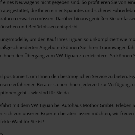
auf eines Neuwagens nicht gegeben sind. So profitieren Sie von e
 ausgestattet, die Ihnen ein entspanntes und sicheres Fahrerlebn
raturen erwarten müssen. Darüber hinaus genießen Sie umfassen
Wünschen und Bedürfnissen entspricht.
ungsmodelle, um den Kauf Ihres Tiguan so unkompliziert wie mögl
d maßgeschneiderten Angeboten können Sie Ihren Traumwagen fah
m Ihnen den Übergang zum VW Tiguan zu erleichtern. So können S
ositioniert, um Ihnen den bestmöglichen Service zu bieten. Egal
nsere erfahrenen Berater stehen Ihnen jederzeit zur Verfügung,
tionen geht – wir sind für Sie da.
befahrt mit dem VW Tiguan bei Autohaus Mothor GmbH. Erleben Sie
der sich von unseren Experten beraten lassen möchten, wir freuen
kte Wahl für Sie ist!
n