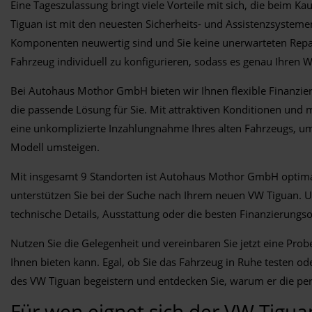
Eine Tageszulassung bringt viele Vorteile mit sich, die beim K
Tiguan ist mit den neuesten Sicherheits- und Assistenzsystemen
Komponenten neuwertig sind und Sie keine unerwarteten Repa
Fahrzeug individuell zu konfigurieren, sodass es genau Ihren 
Bei Autohaus Mothor GmbH bieten wir Ihnen flexible Finanzier
die passende Lösung für Sie. Mit attraktiven Konditionen un
eine unkomplizierte Inzahlungnahme Ihres alten Fahrzeugs, u
Modell umsteigen.
Mit insgesamt 9 Standorten ist Autohaus Mothor GmbH optimal p
unterstützen Sie bei der Suche nach Ihrem neuen VW Tiguan. U
technische Details, Ausstattung oder die besten Finanzierungsop
Nutzen Sie die Gelegenheit und vereinbaren Sie jetzt eine Pro
Ihnen bieten kann. Egal, ob Sie das Fahrzeug in Ruhe testen o
des VW Tiguan begeistern und entdecken Sie, warum er die perfe
Für wen eignet sich der VW Tigua