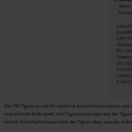
Wenn d
kannst
ewogI
AiaHR
aXRlP
ZmaWx
Mzc3O
ZmaWx
Zmllb
Zzb3J
e30sC
AidGl
Der VW Tiguan wurde für moderne Ansprüche konzipiert und eigne
eine zentrale Rolle spielt, sind Tageszulassungen wie der Tig
hohem Sicherheitsniveau bietet der Tiguan alles, was das Auto