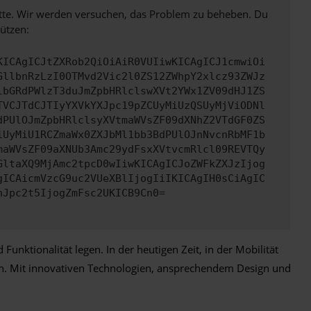
bitte. Wir werden versuchen, das Problem zu beheben. Du
ützen:
KICAgICJtZXRob2QiOiAiR0VUIiwKICAgICJ1cmwiOi
GllbnRzLzI0OTMvd2Vic2l0ZS12ZWhpY2xlcz93ZWJz
lbGRdPWlzT3duJmZpbHRlclswXVt2YWx1ZV09dHJ1ZS
TVCJTdCJTIyYXVkYXJpc19pZCUyMiUzQSUyMjViODNl
dPUlOJmZpbHRlclsyXVtmaWVsZF09dXNhZ2VTdGF0ZS
iUyMiU1RCZmaWx0ZXJbMl1bb3BdPUlOJnNvcnRbMF1b
maWVsZF09aXNUb3Amc29ydFsxXVtvcmRlcl09REVTQy
GltaXQ9MjAmc2tpcD0wIiwKICAgICJoZWFkZXJzIjog
gICAicmVzcG9uc2VUeXBlIjogIiIKICAgIH0sCiAgIC
nJpc2t5IjogZmFsc2UKICB9Cn0=
unktionalität legen. In der heutigen Zeit, in der Mobilität
chen. Mit innovativen Technologien, ansprechendem Design und