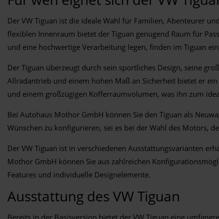
Der VW Tiguan ist die ideale Wahl für Familien, Abenteurer un
flexiblen Innenraum bietet der Tiguan genügend Raum für Passa
und eine hochwertige Verarbeitung legen, finden im Tiguan ei
Der Tiguan überzeugt durch sein sportliches Design, seine gr
Allradantrieb und einem hohen Maß an Sicherheit bietet er ei
und einem großzügigen Kofferraumvolumen, was ihn zum ideale
Bei Autohaus Mothor GmbH können Sie den Tiguan als Neuwage
Wünschen zu konfigurieren, sei es bei der Wahl des Motors, de
Der VW Tiguan ist in verschiedenen Ausstattungsvarianten erhä
Mothor GmbH können Sie aus zahlreichen Konfigurationsmöglic
Features und individuelle Designelemente.
Ausstattung des VW Tiguan
Bereits in der Basisversion bietet der VW Tiguan eine umfang