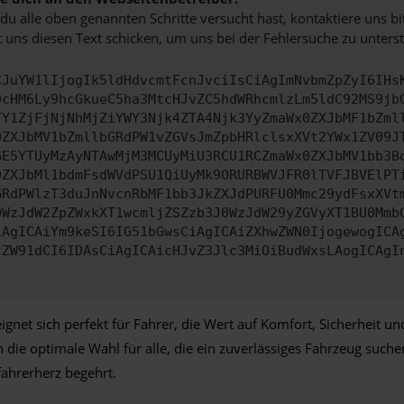
u alle oben genannten Schritte versucht hast, kontaktiere uns 
 uns diesen Text schicken, um uns bei der Fehlersuche zu unterst
CJuYW1lIjogIk5ldHdvcmtFcnJvciIsCiAgImNvbmZpZyI6IHs
0cHM6Ly9hcGkueC5ha3MtcHJvZC5hdWRhcmlzLm5ldC92MS9jb
TY1ZjFjNjNhMjZiYWY3Njk4ZTA4Njk3YyZmaWx0ZXJbMF1bZml
0ZXJbMV1bZmllbGRdPW1vZGVsJmZpbHRlclsxXVt2YWx1ZV09J
GE5YTUyMzAyNTAwMjM3MCUyMiU3RCU1RCZmaWx0ZXJbMV1bb3B
0ZXJbMl1bdmFsdWVdPSU1QiUyMk9ORURBWVJFR0lTVFJBVElPT
GRdPWlzT3duJnNvcnRbMF1bb3JkZXJdPURFU0Mmc29ydFsxXVt
0WzJdW2ZpZWxkXT1wcmljZSZzb3J0WzJdW29yZGVyXT1BU0Mmb
iAgICAiYm9keSI6IG51bGwsCiAgICAiZXhwZWN0IjogewogICA
tZW91dCI6IDAsCiAgICAicHJvZ3Jlc3MiOiBudWxsLAogICAgI
t sich perfekt für Fahrer, die Wert auf Komfort, Sicherheit und F
uan die optimale Wahl für alle, die ein zuverlässiges Fahrzeug su
fahrerherz begehrt.