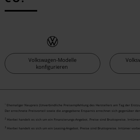
Volkswagen-Modelle
Volks
konfigurieren
Ehemaliger Neupreis (Unverbindliche Preisempfehlung des Herstellers am Tag der Erstzu
1
Der errechnete Preisvorteil sowie die angegebene Ersparnis errechnet sich gegenüber de
2
Hierbei handelt es sich um ein Finanzierungs-Angebot. Preise sind Bruttopreise. Irrtüme
3
Hierbei handelt es sich um ein Leasing-Angebot. Preise sind Bruttopreise. Irrtümer vorb