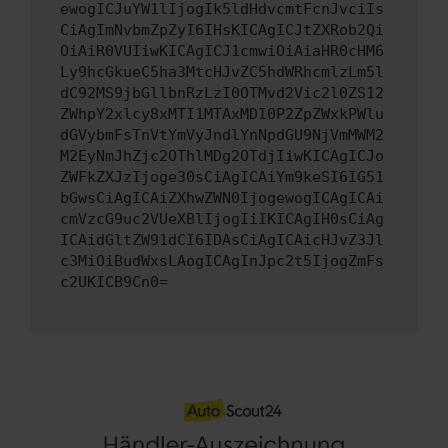
ewogICJuYW1lIjogIk5ldHdvcmtFcnJvciIs
CiAgImNvbmZpZyI6IHsKICAgICJtZXRob2Qi
OiAiR0VUIiwKICAgICJ1cmwiOiAiaHR0cHM6
Ly9hcGkueC5ha3MtcHJvZC5hdWRhcmlzLm5l
dC92MS9jbGllbnRzLzI0OTMvd2Vic2l0ZS12
ZWhpY2xlcy8xMTI1MTAxMDI0P2ZpZWxkPWlu
dGVybmFsTnVtYmVyJndlYnNpdGU9NjVmMWM2
M2EyNmJhZjc2OThlMDg2OTdjIiwKICAgICJo
ZWFkZXJzIjoge30sCiAgICAiYm9keSI6IG51
bGwsCiAgICAiZXhwZWN0IjogewogICAgICAi
cmVzcG9uc2VUeXBlIjogIiIKICAgIH0sCiAg
ICAidGltZW91dCI6IDAsCiAgICAicHJvZ3Jl
c3MiOiBudWxsLAogICAgInJpc2t5IjogZmFs
c2UKICB9Cn0=