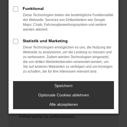
anderen Browser oder in einem privaten
Funktional
Fenster?
Diese Technologien bieten die bestmögliche Funktionalität
Starte dein Gerät neu.
der Webseite. Services von Drittanbietern wie Google
Das kann manchmal helfen, vorübergehende
Maps, Chats, Fahrzeugbewertungssystem und weitere
werden aktiviert.
Probleme zu beheben.
Stelle sicher, dass dein Browser und dein
Statistik und Marketing
Betriebssystem auf dem neuesten Stand
Diese Technologien ermöglichen es uns, die Nutzung der
sind.
Webseite zu analysieren, um die Leistung zu messen und
Veraltete Software birgt nicht nur ein
zu verbessern. Zudem werden Technologien eingesetzt,
die von dritten Werbetreibenden verwendet werden, um
Sicherheitsrisiko, sondern kann auch dazu
Sie auf anderen Webseiten zu verfolgen und um Anzeigen
führen, dass bestimmte Funktionen nicht mehr
zu schalten, die für Ihre Interessen relevant sind.
unterstützt werden.
Wende dich an den Webseitenbetreiber.
Speichern
Wenn du alle oben genannten Schritte versucht
Optionale Cookies ablehnen
hast, kontaktiere uns bitte. Wir werden
versuchen, das Problem zu beheben. Du kannst
Alle akzeptieren
uns diesen Text schicken, um uns bei der
Fehlersuche zu unterstützen: