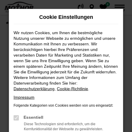
0
Zum
MENÜ
Hauptinhalt
Cookie Einstellungen
springen
Startseite
Fahrzeuge
Fahrzeugsuche
Wir nutzen Cookies, um Ihnen die bestmögliche
Nutzung unserer Webseite zu ermöglichen und unsere
Kommunikation mit Ihnen zu verbessern. Wir
Fehler: Network Error
berücksichtigen hierbei Ihre Präferenzen und
verarbeiten Daten für Marketing und Statistiken nur,
wenn Sie uns Ihre Einwilligung geben. Wenn Sie zu
Beim Laden ist ein Fehler aufgetreten.
einem späteren Zeitpunkt Ihre Meinung ändern, können
Hier sind ein paar Tipps, die dir helfen können:
Sie die Einwilligung jederzeit für die Zukunft widerrufen.
Weitere Informationen zum Umfang der
Überprüfe deine Firewall und deine
Datenverarbeitung finden Sie hier:
Internetverbindung.
Datenschutzerklärung
,
Cookie-Richtlinie
.
Laden andere Webseiten, zum Beispiel deine
Impressum
Suchmaschine?
Folgende Kategorien von Cookies werden von uns eingesetzt:
Prüfe deine Browsererweiterungen.
Manche Erweiterungen, wie Werbeblocker,
Essentiell
können das Laden bestimmter Seiten
Diese Technologien sind erforderlich, um die
verhindern. Funktioniert die Seite in einem
Kernfunktionalität der Webseite zu gewährleisten.