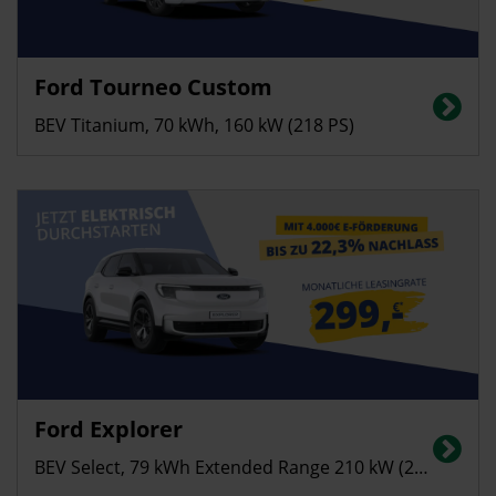
Privatkunden
Ford Tourneo Custom
Stromverbrauch (kombiniert): 24,2 kWh/100 km; CO₂-Emissionen
(kombiniert): 0 g/km; Elektrische Reichweite: bis zu 338 km; CO₂-Klasse: A
BEV Titanium, 70 kWh, 160 kW (218 PS)
Privatkunden
Ford Explorer
Stromverbrauch in kWh/100 km (kombiniert): 14,8; CO2-Emissionen
(kombiniert): 0 g/km; CO2-Klasse: A
BEV Select, 79 kWh Extended Range 210 kW (286 PS)