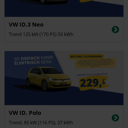
Privatkunden
VW ID.3 Neo
Stromverbrauch in kWh/100 km (kombiniert): 14,0; CO2-Emissionen
(kombiniert): 0 g/km; CO2-Klasse: A, Innerortsreichweite bis 552 km
Trend 125 kW (170 PS) 50 kWh
Privatkunden
VW ID. Polo
Stromverbrauch in kWh/100 km (kombiniert): 13,8 | CO2-Emissionen
(kombiniert): 0 g/km | CO2-Klasse: A | Elektrische Reichweite (kombiniert):
Trend, 85 kW (116 PS), 37 kWh
323 km