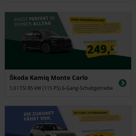
Privatkunden
Škoda Kamiq Monte Carlo
Energieverbrauch in l/100 km (kombiniert): 5,4; CO2-Emissionen
(kombiniert): 123 g/km, CO2-Klasse: D
1,0 l TSI 85 kW (115 PS) 6-Gang-Schaltgetriebe