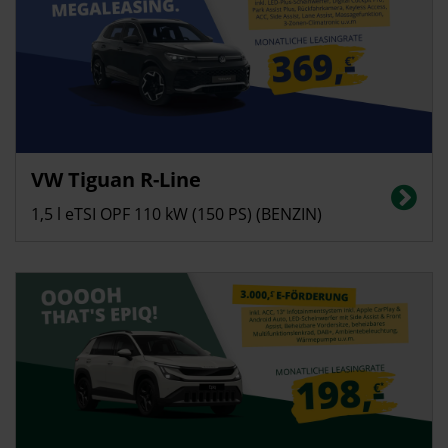
Privatkunden
VW Tiguan R-Line
Energieverbrauch in l/100 km (kombiniert): 6,2 | CO2-Emissionen
(kombiniert): 142 g/km | CO2-Klasse: E
1,5 l eTSI OPF 110 kW (150 PS) (BENZIN)