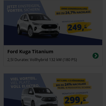
Privatkunden
Ford Kuga Titanium
Energieverbrauch in l/100 km (kombiniert): 5,3; CO2-Emissionen
(kombiniert): 122g/km; CO2-Klasse: E
2,5l Duratec Vollhybrid 132 kW (180 PS)