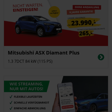
Privatkunden
Mitsubishi ASX Diamant Plus
Energieverbrauch in l/100 km (kombiniert): 5,7; CO2-Emissionen
(kombiniert): 129 g/km; CO2-Klasse: D
1.3 7DCT 84 kW (115 PS)