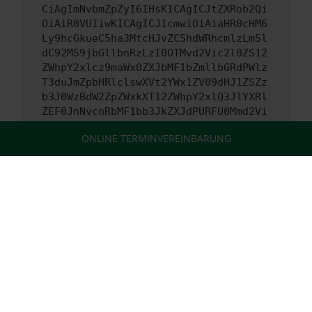
CiAgImNvbmZpZyI6IHsKICAgICJtZXRob2Qi
OiAiR0VUIiwKICAgICJ1cmwiOiAiaHR0cHM6
Ly9hcGkueC5ha3MtcHJvZC5hdWRhcmlzLm5l
dC92MS9jbGllbnRzLzI0OTMvd2Vic2l0ZS12
ZWhpY2xlcz9maWx0ZXJbMF1bZmllbGRdPWlz
T3duJmZpbHRlclswXVt2YWx1ZV09dHJ1ZSZz
b3J0WzBdW2ZpZWxkXT12ZWhpY2xlQ3JlYXRl
ZEF0JnNvcnRbMF1bb3JkZXJdPURFU0Mmd2Vi
c2l0ZT02NWYxYzYzYTI2YmFmNzY5OGUwODY5
ONLINE TERMINVEREINBARUNG
N2Mmc2tpcD0wJmxpbWl0PTIwIiwKICAgICJo
ZWFkZXJzIjoge30sCiAgICAiYm9keSI6IG51
bGwsCiAgICAiZXhwZWN0IjogewogICAgICAi
cmVzcG9uc2VUeXBlIjogIiIKICAgIH0sCiAg
ICAidGltZW91dCI6IDAsCiAgICAicHJvZ3Jl
c3MiOiBudWxsLAogICAgInJpc2t5IjogZmFs
c2UKICB9Cn0=