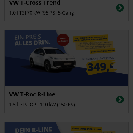
VW T-Cross Trend
Energieverbrauch in l/100 km (kombiniert): 5,5, CO2-Emissionen
(kombiniert): 125 g/km; CO2-Klasse: D
1.0 l TSI 70 kW (95 PS) 5-Gang
Privatkunden
VW T-Roc R-Line
Energieverbrauch in l/100 km (kombiniert): 5,6, CO2-Emissionen
(kombiniert): 128 g/km; CO2-Klasse: D
1.5 l eTSI OPF 110 kW (150 PS)