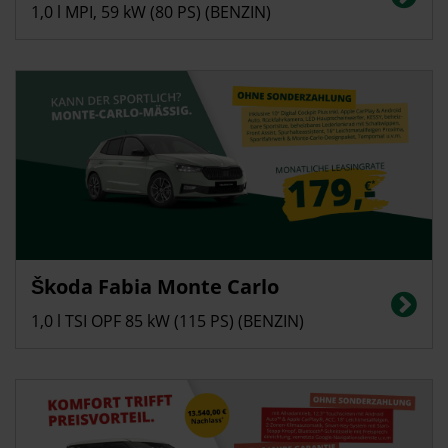
(kombiniert): 116 g/km, CO2-Klasse: D
1,0 l MPI, 59 kW (80 PS) (BENZIN)
Privatkunden
Škoda Fabia Monte Carlo
Energieverbrauch in l/100 km (kombiniert): 5,4; CO2-Emissionen
(kombiniert): 123 g/km, CO2-Klasse: D
1,0 l TSI OPF 85 kW (115 PS) (BENZIN)