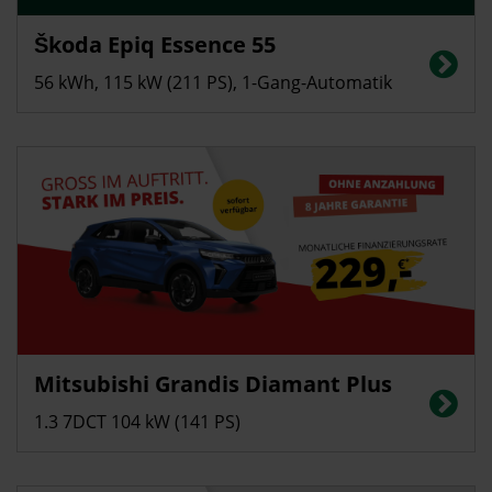
Privatkunden
Škoda Epiq Essence 55
Stromverbrauch in kWh/100 km (kombiniert): 13,7; CO2-Emissionen
(kombiniert): 0 g/km, CO2-Klasse: A, Elektrische Reichweite (kombiniert):
56 kWh, 115 kW (211 PS), 1-Gang-Automatik
440 km
Privatkunden
Mitsubishi Grandis Diamant Plus
Energieverbrauch in l/100 km (kombiniert): ca. 5,9; CO2-Emissionen
(kombiniert): ca. 134 g/km; CO2-Klasse: D
1.3 7DCT 104 kW (141 PS)