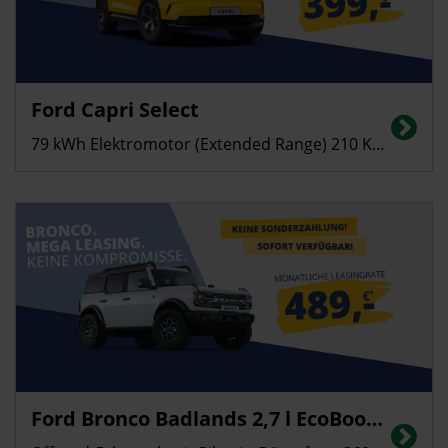
Privatkunden
Ford Capri Select
Stromverbrauch in kWh/100 km (kombiniert): 13,8; CO2-Emissionen
(kombiniert): 0 g/km, CO2-Klasse: A
79 kWh Elektromotor (Extended Range) 210 KW (286 PS)
Privatkunden
Ford Bronco Badlands 2,7 l EcoBoost V6, 246 kW (335 PS)
Energieverbrauch in l/100 km (kombiniert): 12,7, CO2-Emissionen
(kombiniert): 288 g/km; CO2-Klasse: G