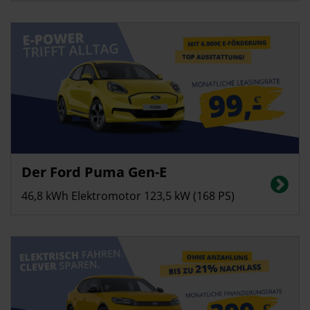
Privatkunden
Der Ford Puma Gen-E
Stromverbrauch in kWh/100 km (kombiniert): 13,0; CO2-Emissionen
(kombiniert): 0 g/km, CO2-Klasse: A
46,8 kWh Elektromotor 123,5 kW (168 PS)