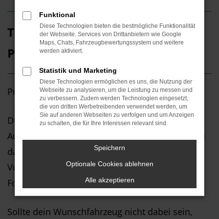
Funktional
Diese Technologien bieten die bestmögliche Funktionalität
Top Neuwagen-Angebote für
der Webseite. Services von Drittanbietern wie Google
Maps, Chats, Fahrzeugbewertungssystem und weitere
Privatkunden
werden aktiviert.
Statistik und Marketing
Diese Technologien ermöglichen es uns, die Nutzung der
Privatleasing und Finanzierung bei MOTHOR
Webseite zu analysieren, um die Leistung zu messen und
zu verbessern. Zudem werden Technologien eingesetzt,
die von dritten Werbetreibenden verwendet werden, um
Sie auf anderen Webseiten zu verfolgen und um Anzeigen
Du suchst günstige Neuwagen-Angebote? Beim
zu schalten, die für Ihre Interessen relevant sind.
Autohaus MOTHOR oder THORMANN findest du
Speichern
das passende Pkw-Angebot für die Marken
Optionale Cookies ablehnen
Volkswagen, Volkswagen Nutzfahrzeuge, Škoda,
Alle akzeptieren
Ford, Dethleffs und Mitsubishi.
Sollte dein Wunschfahrzeug nicht dabei sein,