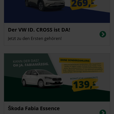
Privatkunden
Der VW ID. CROSS ist DA!
Energieverbrauch in kWh/100 km (kombiniert): 14,4 | CO2-Emissionen
(kombiniert): 0 g/km | CO2-Klasse: A | Elektrische Reichweite: 426 km
Jetzt zu den Ersten gehören!
Privatkunden
Škoda Fabia Essence
Energieverbrauch in l/100 km (kombiniert): 5,1; CO2-Emissionen