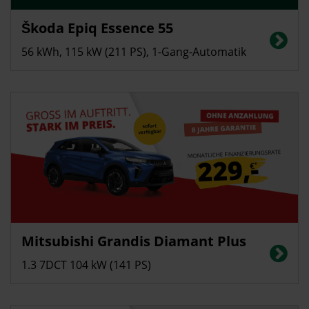
Privatkunden
Škoda Epiq Essence 55
Stromverbrauch in kWh/100 km (kombiniert): 13,7; CO2-Emissionen
(kombiniert): 0 g/km, CO2-Klasse: A, Elektrische Reichweite (kombiniert):
56 kWh, 115 kW (211 PS), 1-Gang-Automatik
440 km
Privatkunden
Mitsubishi Grandis Diamant Plus
Energieverbrauch in l/100 km (kombiniert): ca. 5,9; CO2-Emissionen
(kombiniert): ca. 134 g/km; CO2-Klasse: D
1.3 7DCT 104 kW (141 PS)