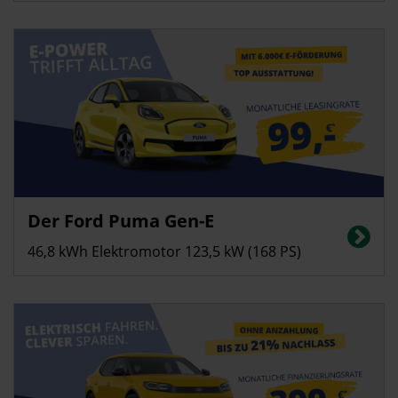
Privatkunden
Der Ford Puma Gen-E
Stromverbrauch in kWh/100 km (kombiniert): 13,0; CO2-Emissionen
(kombiniert): 0 g/km, CO2-Klasse: A
46,8 kWh Elektromotor 123,5 kW (168 PS)