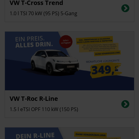
VW T-Cross Trend
Energieverbrauch in l/100 km (kombiniert): 5,5, CO2-Emissionen
(kombiniert): 125 g/km; CO2-Klasse: D
1.0 l TSI 70 kW (95 PS) 5-Gang
Privatkunden
VW T-Roc R-Line
Energieverbrauch in l/100 km (kombiniert): 5,6, CO2-Emissionen
(kombiniert): 128 g/km; CO2-Klasse: D
1.5 l eTSI OPF 110 kW (150 PS)