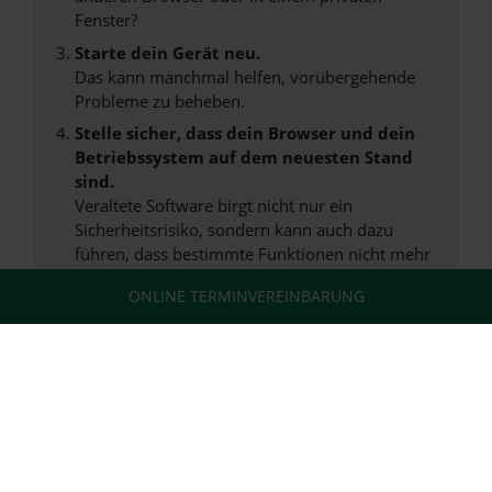
Fenster?
Starte dein Gerät neu.
Das kann manchmal helfen, vorübergehende
Probleme zu beheben.
Stelle sicher, dass dein Browser und dein
Betriebssystem auf dem neuesten Stand
sind.
Veraltete Software birgt nicht nur ein
Sicherheitsrisiko, sondern kann auch dazu
führen, dass bestimmte Funktionen nicht mehr
unterstützt werden.
ONLINE TERMINVEREINBARUNG
Wende dich an den Webseitenbetreiber.
Wenn du alle oben genannten Schritte versucht
hast, kontaktiere uns bitte. Wir werden
versuchen, das Problem zu beheben. Du kannst
uns diesen Text schicken, um uns bei der
Fehlersuche zu unterstützen:
ewogICJuYW1lIjogIk5ldHdvcmtFcnJvciIs