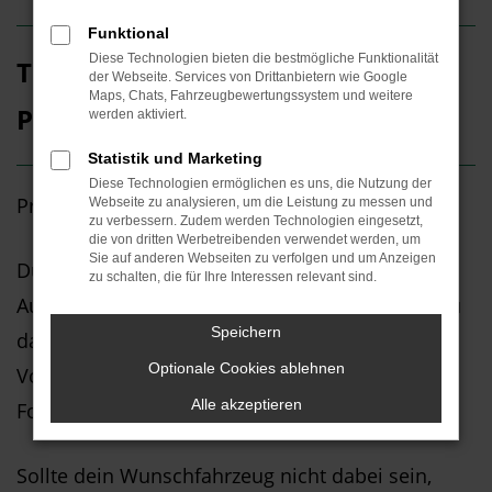
Funktional
Diese Technologien bieten die bestmögliche Funktionalität
Top Neuwagen-Angebote für
der Webseite. Services von Drittanbietern wie Google
Maps, Chats, Fahrzeugbewertungssystem und weitere
Privatkunden
werden aktiviert.
Statistik und Marketing
Diese Technologien ermöglichen es uns, die Nutzung der
Privatleasing und Finanzierung bei MOTHOR
Webseite zu analysieren, um die Leistung zu messen und
zu verbessern. Zudem werden Technologien eingesetzt,
die von dritten Werbetreibenden verwendet werden, um
Sie auf anderen Webseiten zu verfolgen und um Anzeigen
Du suchst günstige Neuwagen-Angebote? Beim
zu schalten, die für Ihre Interessen relevant sind.
Autohaus MOTHOR oder THORMANN findest du
Speichern
das passende Pkw-Angebot für die Marken
Optionale Cookies ablehnen
Volkswagen, Volkswagen Nutzfahrzeuge, Škoda,
Alle akzeptieren
Ford, Dethleffs und Mitsubishi.
Sollte dein Wunschfahrzeug nicht dabei sein,