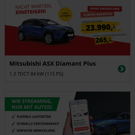
Privatkunden
Mitsubishi ASX Diamant Plus
Energieverbrauch in l/100 km (kombiniert): 5,7; CO2-Emissionen
(kombiniert): 129 g/km; CO2-Klasse: D
1.3 7DCT 84 kW (115 PS)