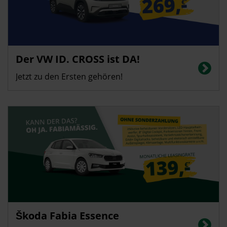
Privatkunden
Der VW ID. CROSS ist DA!
Energieverbrauch in kWh/100 km (kombiniert): 14,4 | CO2-Emissionen
(kombiniert): 0 g/km | CO2-Klasse: A | Elektrische Reichweite: 426 km
Jetzt zu den Ersten gehören!
Privatkunden
Škoda Fabia Essence
Energieverbrauch in l/100 km (kombiniert): 5,1; CO2-Emissionen