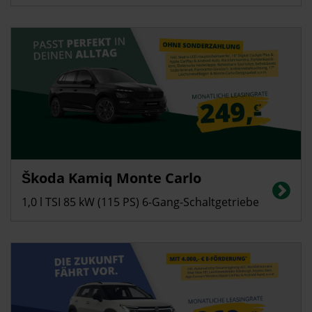
Privatkunden
Škoda Kamiq Monte Carlo
Energieverbrauch in l/100 km (kombiniert): 5,4; CO2-Emissionen
(kombiniert): 123 g/km, CO2-Klasse: D
1,0 l TSI 85 kW (115 PS) 6-Gang-Schaltgetriebe