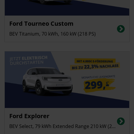
Privatkunden
Ford Tourneo Custom
Stromverbrauch (kombiniert): 24,2 kWh/100 km; CO₂-Emissionen
(kombiniert): 0 g/km; Elektrische Reichweite: bis zu 338 km; CO₂-Klasse: A
BEV Titanium, 70 kWh, 160 kW (218 PS)
Privatkunden
Ford Explorer
Stromverbrauch in kWh/100 km (kombiniert): 14,8; CO2-Emissionen
(kombiniert): 0 g/km; CO2-Klasse: A
BEV Select, 79 kWh Extended Range 210 kW (286 PS)