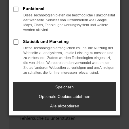
anderen Browser oder in einem privaten
Funktional
Fenster?
Diese Technologien bieten die bestmögliche Funktionalität
Starte dein Gerät neu.
der Webseite. Services von Drittanbietern wie Google
Das kann manchmal helfen, vorübergehende
Maps, Chats, Fahrzeugbewertungssystem und weitere
werden aktiviert.
Probleme zu beheben.
Stelle sicher, dass dein Browser und dein
Statistik und Marketing
Betriebssystem auf dem neuesten Stand
Diese Technologien ermöglichen es uns, die Nutzung der
sind.
Webseite zu analysieren, um die Leistung zu messen und
Veraltete Software birgt nicht nur ein
zu verbessern. Zudem werden Technologien eingesetzt,
die von dritten Werbetreibenden verwendet werden, um
Sicherheitsrisiko, sondern kann auch dazu
Sie auf anderen Webseiten zu verfolgen und um Anzeigen
führen, dass bestimmte Funktionen nicht mehr
zu schalten, die für Ihre Interessen relevant sind.
unterstützt werden.
Wende dich an den Webseitenbetreiber.
Speichern
Wenn du alle oben genannten Schritte versucht
Optionale Cookies ablehnen
hast, kontaktiere uns bitte. Wir werden
versuchen, das Problem zu beheben. Du kannst
Alle akzeptieren
uns diesen Text schicken, um uns bei der
Fehlersuche zu unterstützen: