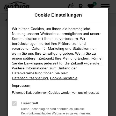
0
Zum
MENÜ
Hauptinhalt
Cookie Einstellungen
springen
Startseite
Fahrzeuge
Fahrzeugsuche
Wir nutzen Cookies, um Ihnen die bestmögliche
Nutzung unserer Webseite zu ermöglichen und unsere
Kommunikation mit Ihnen zu verbessern. Wir
Fehler: Network Error
berücksichtigen hierbei Ihre Präferenzen und
verarbeiten Daten für Marketing und Statistiken nur,
wenn Sie uns Ihre Einwilligung geben. Wenn Sie zu
Beim Laden ist ein Fehler aufgetreten.
einem späteren Zeitpunkt Ihre Meinung ändern, können
Hier sind ein paar Tipps, die dir helfen können:
Sie die Einwilligung jederzeit für die Zukunft widerrufen.
Weitere Informationen zum Umfang der
Überprüfe deine Firewall und deine
Datenverarbeitung finden Sie hier:
Internetverbindung.
Datenschutzerklärung
,
Cookie-Richtlinie
.
Laden andere Webseiten, zum Beispiel deine
Impressum
Suchmaschine?
Folgende Kategorien von Cookies werden von uns eingesetzt:
Prüfe deine Browsererweiterungen.
Manche Erweiterungen, wie Werbeblocker,
Essentiell
können das Laden bestimmter Seiten
Diese Technologien sind erforderlich, um die
verhindern. Funktioniert die Seite in einem
Kernfunktionalität der Webseite zu gewährleisten.