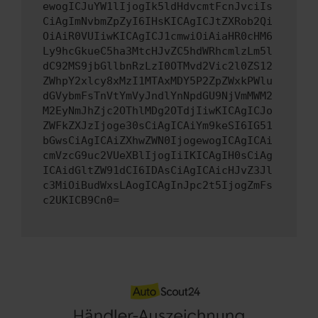
ewogICJuYW1lIjogIk5ldHdvcmtFcnJvciIs
CiAgImNvbmZpZyI6IHsKICAgICJtZXRob2Qi
OiAiR0VUIiwKICAgICJ1cmwiOiAiaHR0cHM6
Ly9hcGkueC5ha3MtcHJvZC5hdWRhcmlzLm5l
dC92MS9jbGllbnRzLzI0OTMvd2Vic2l0ZS12
ZWhpY2xlcy8xMzI1MTAxMDY5P2ZpZWxkPWlu
dGVybmFsTnVtYmVyJndlYnNpdGU9NjVmMWM2
M2EyNmJhZjc2OThlMDg2OTdjIiwKICAgICJo
ZWFkZXJzIjoge30sCiAgICAiYm9keSI6IG51
bGwsCiAgICAiZXhwZWN0IjogewogICAgICAi
cmVzcG9uc2VUeXBlIjogIiIKICAgIH0sCiAg
ICAidGltZW91dCI6IDAsCiAgICAicHJvZ3Jl
c3MiOiBudWxsLAogICAgInJpc2t5IjogZmFs
c2UKICB9Cn0=