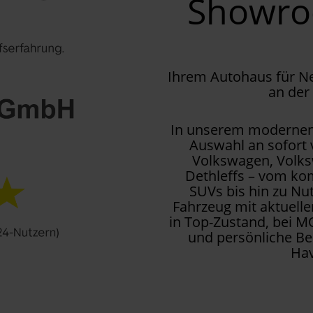
Showr
Ihrem Autohaus für 
an der
In unserem modernen 
Auswahl an sofort
Volkswagen, Volks
Dethleffs – vom kom
SUVs bis hin zu Nu
Fahrzeug mit aktuell
in Top-Zustand, bei M
und persönliche Be
Hav