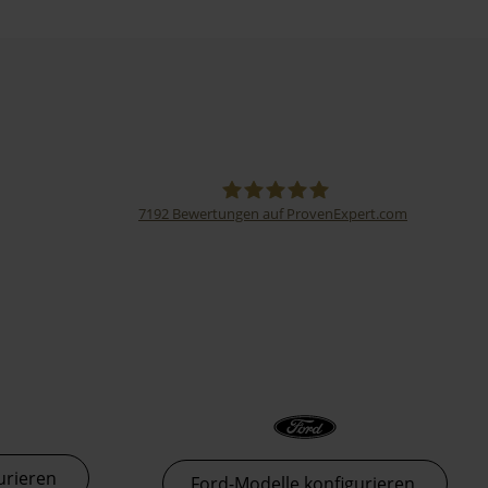
7192
Bewertungen auf ProvenExpert.com
Thormann-Gruppe
urieren
Ford-Modelle konfigurieren