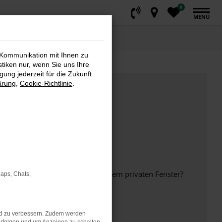
0
MENÜ
 Kommunikation mit Ihnen zu
stiken nur, wenn Sie uns Ihre
ung jederzeit für die Zukunft
ärung
,
Cookie-Richtlinie
.
inem anderen Browser oder in einem privaten Fenster?
Maps, Chats,
nd zu verbessern. Zudem werden