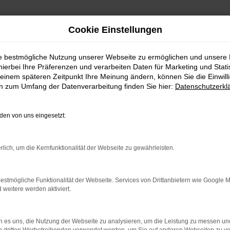
Cookie Einstellungen
ie bestmögliche Nutzung unserer Webseite zu ermöglichen und unsere
hierbei Ihre Präferenzen und verarbeiten Daten für Marketing und Stati
einem späteren Zeitpunkt Ihre Meinung ändern, können Sie die Einwillig
en zum Umfang der Datenverarbeitung finden Sie hier:
Datenschutzerkl
en von uns eingesetzt:
indung.
rlich, um die Kernfunktionalität der Webseite zu gewährleisten.
hine?
aden bestimmter Seiten verhindern. Funktioniert die Seite in e
estmögliche Funktionalität der Webseite. Services von Drittanbietern wie Google 
eitere werden aktiviert.
 zu beheben.
bssystem auf dem neuesten Stand sind.
 es uns, die Nutzung der Webseite zu analysieren, um die Leistung zu messen u