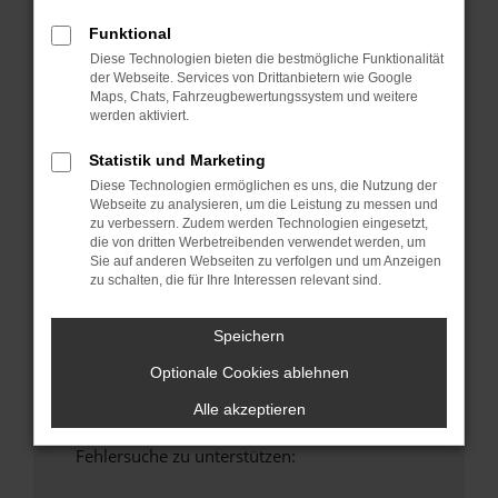
anderen Browser oder in einem privaten
Funktional
Fenster?
Diese Technologien bieten die bestmögliche Funktionalität
Starte dein Gerät neu.
der Webseite. Services von Drittanbietern wie Google
Das kann manchmal helfen, vorübergehende
Maps, Chats, Fahrzeugbewertungssystem und weitere
werden aktiviert.
Probleme zu beheben.
Stelle sicher, dass dein Browser und dein
Statistik und Marketing
Betriebssystem auf dem neuesten Stand
Diese Technologien ermöglichen es uns, die Nutzung der
sind.
Webseite zu analysieren, um die Leistung zu messen und
Veraltete Software birgt nicht nur ein
zu verbessern. Zudem werden Technologien eingesetzt,
die von dritten Werbetreibenden verwendet werden, um
Sicherheitsrisiko, sondern kann auch dazu
Sie auf anderen Webseiten zu verfolgen und um Anzeigen
führen, dass bestimmte Funktionen nicht mehr
zu schalten, die für Ihre Interessen relevant sind.
unterstützt werden.
Wende dich an den Webseitenbetreiber.
Speichern
Wenn du alle oben genannten Schritte versucht
Optionale Cookies ablehnen
hast, kontaktiere uns bitte. Wir werden
versuchen, das Problem zu beheben. Du kannst
Alle akzeptieren
uns diesen Text schicken, um uns bei der
Fehlersuche zu unterstützen: