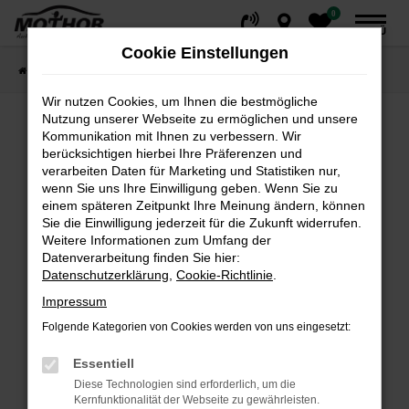
0
Zum
MENÜ
Hauptinhalt
Cookie Einstellungen
springen
Startseite
Fahrzeuge
Fahrzeugsuche
Wir nutzen Cookies, um Ihnen die bestmögliche
Nutzung unserer Webseite zu ermöglichen und unsere
Kommunikation mit Ihnen zu verbessern. Wir
Fehler: Network Error
berücksichtigen hierbei Ihre Präferenzen und
verarbeiten Daten für Marketing und Statistiken nur,
wenn Sie uns Ihre Einwilligung geben. Wenn Sie zu
Beim Laden ist ein Fehler aufgetreten.
einem späteren Zeitpunkt Ihre Meinung ändern, können
Hier sind ein paar Tipps, die dir helfen können:
Sie die Einwilligung jederzeit für die Zukunft widerrufen.
Weitere Informationen zum Umfang der
Überprüfe deine Firewall und deine
Datenverarbeitung finden Sie hier:
Internetverbindung.
Datenschutzerklärung
,
Cookie-Richtlinie
.
Laden andere Webseiten, zum Beispiel deine
Impressum
Suchmaschine?
Folgende Kategorien von Cookies werden von uns eingesetzt:
Prüfe deine Browsererweiterungen.
Manche Erweiterungen, wie Werbeblocker,
Essentiell
können das Laden bestimmter Seiten
Diese Technologien sind erforderlich, um die
verhindern. Funktioniert die Seite in einem
Kernfunktionalität der Webseite zu gewährleisten.