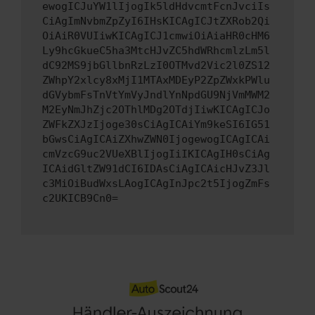
ewogICJuYW1lIjogIk5ldHdvcmtFcnJvciIs
CiAgImNvbmZpZyI6IHsKICAgICJtZXRob2Qi
OiAiR0VUIiwKICAgICJ1cmwiOiAiaHR0cHM6
Ly9hcGkueC5ha3MtcHJvZC5hdWRhcmlzLm5l
dC92MS9jbGllbnRzLzI0OTMvd2Vic2l0ZS12
ZWhpY2xlcy8xMjI1MTAxMDEyP2ZpZWxkPWlu
dGVybmFsTnVtYmVyJndlYnNpdGU9NjVmMWM2
M2EyNmJhZjc2OThlMDg2OTdjIiwKICAgICJo
ZWFkZXJzIjoge30sCiAgICAiYm9keSI6IG51
bGwsCiAgICAiZXhwZWN0IjogewogICAgICAi
cmVzcG9uc2VUeXBlIjogIiIKICAgIH0sCiAg
ICAidGltZW91dCI6IDAsCiAgICAicHJvZ3Jl
c3MiOiBudWxsLAogICAgInJpc2t5IjogZmFs
c2UKICB9Cn0=