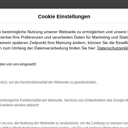
Cookie Einstellungen
ie bestmögliche Nutzung unserer Webseite zu ermöglichen und unsere
hierbei Ihre Präferenzen und verarbeiten Daten für Marketing und Stati
einem späteren Zeitpunkt Ihre Meinung ändern, können Sie die Einwillig
en zum Umfang der Datenverarbeitung finden Sie hier:
Datenschutzerkl
en von uns eingesetzt:
indung.
rlich, um die Kernfunktionalität der Webseite zu gewährleisten.
hine?
aden bestimmter Seiten verhindern. Funktioniert die Seite in e
estmögliche Funktionalität der Webseite. Services von Drittanbietern wie Google 
eitere werden aktiviert.
 zu beheben.
bssystem auf dem neuesten Stand sind.
 es uns, die Nutzung der Webseite zu analysieren, um die Leistung zu messen u