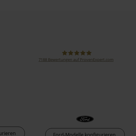
7188
Bewertungen auf ProvenExpert.com
Thormann-Gruppe
urieren
Ford-Modelle konfigurieren