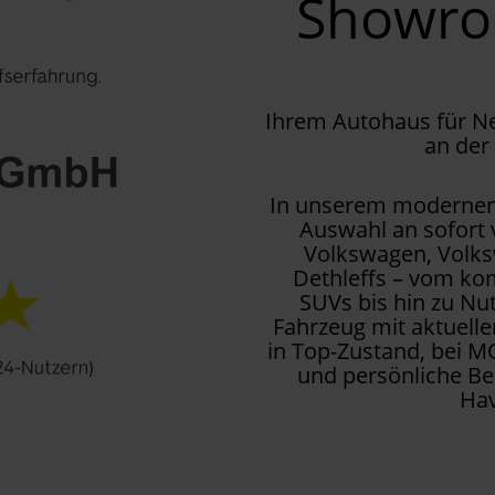
Showr
Ihrem Autohaus für 
an der
In unserem modernen 
Auswahl an sofort
Volkswagen, Volks
Dethleffs – vom kom
SUVs bis hin zu Nu
Fahrzeug mit aktuell
in Top-Zustand, bei M
und persönliche Be
Hav