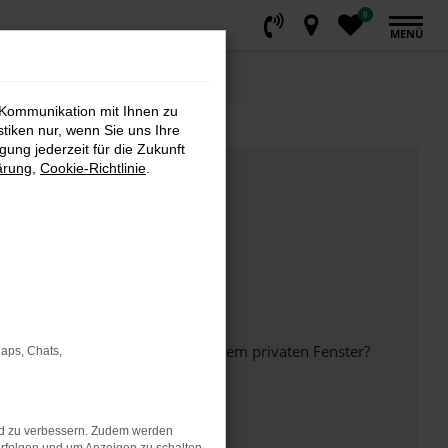
0
MENÜ
 Kommunikation mit Ihnen zu
stiken nur, wenn Sie uns Ihre
ung jederzeit für die Zukunft
ärung
,
Cookie-Richtlinie
.
inem anderen Browser oder in einem privaten Fenster?
Maps, Chats,
nd zu verbessern. Zudem werden