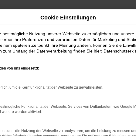
Cookie Einstellungen
ie bestmögliche Nutzung unserer Webseite zu ermöglichen und unsere
hierbei Ihre Präferenzen und verarbeiten Daten für Marketing und Stati
einem späteren Zeitpunkt Ihre Meinung ändern, können Sie die Einwillig
en zum Umfang der Datenverarbeitung finden Sie hier:
Datenschutzerkl
en von uns eingesetzt:
indung.
rlich, um die Kernfunktionalität der Webseite zu gewährleisten.
hine?
aden bestimmter Seiten verhindern. Funktioniert die Seite in e
estmögliche Funktionalität der Webseite. Services von Drittanbietern wie Google 
eitere werden aktiviert.
 zu beheben.
bssystem auf dem neuesten Stand sind.
 es uns, die Nutzung der Webseite zu analysieren, um die Leistung zu messen u