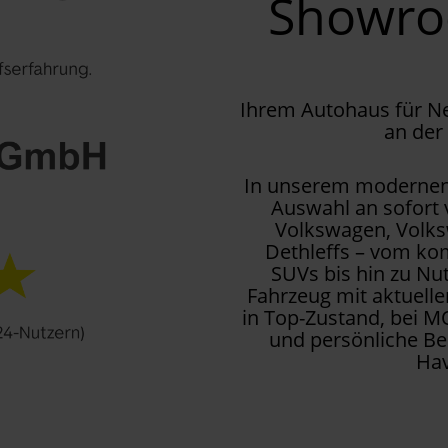
Showr
Ihrem Autohaus für 
an der
In unserem modernen 
Auswahl an sofort
Volkswagen, Volks
Dethleffs – vom kom
SUVs bis hin zu Nu
Fahrzeug mit aktuell
in Top-Zustand, bei M
und persönliche Be
Hav