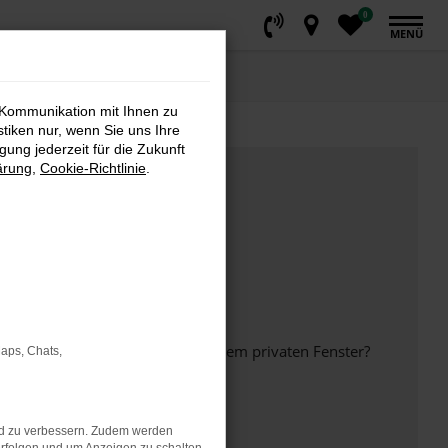
0
MENÜ
 Kommunikation mit Ihnen zu
stiken nur, wenn Sie uns Ihre
ung jederzeit für die Zukunft
ärung
,
Cookie-Richtlinie
.
inem anderen Browser oder in einem privaten Fenster?
Maps, Chats,
nd zu verbessern. Zudem werden