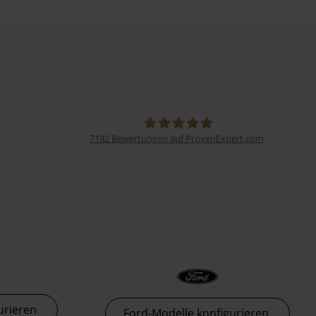
7192
Bewertungen auf ProvenExpert.com
Thormann-Gruppe
urieren
Ford-Modelle konfigurieren