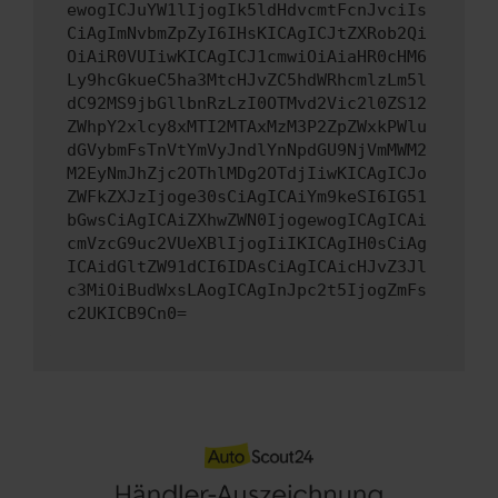
ewogICJuYW1lIjogIk5ldHdvcmtFcnJvciIs
CiAgImNvbmZpZyI6IHsKICAgICJtZXRob2Qi
OiAiR0VUIiwKICAgICJ1cmwiOiAiaHR0cHM6
Ly9hcGkueC5ha3MtcHJvZC5hdWRhcmlzLm5l
dC92MS9jbGllbnRzLzI0OTMvd2Vic2l0ZS12
ZWhpY2xlcy8xMTI2MTAxMzM3P2ZpZWxkPWlu
dGVybmFsTnVtYmVyJndlYnNpdGU9NjVmMWM2
M2EyNmJhZjc2OThlMDg2OTdjIiwKICAgICJo
ZWFkZXJzIjoge30sCiAgICAiYm9keSI6IG51
bGwsCiAgICAiZXhwZWN0IjogewogICAgICAi
cmVzcG9uc2VUeXBlIjogIiIKICAgIH0sCiAg
ICAidGltZW91dCI6IDAsCiAgICAicHJvZ3Jl
c3MiOiBudWxsLAogICAgInJpc2t5IjogZmFs
c2UKICB9Cn0=