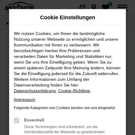
0
Zum
MENÜ
Hauptinhalt
Cookie Einstellungen
springen
Startseite
Fahrzeuge
Fahrzeugsuche
Wir nutzen Cookies, um Ihnen die bestmögliche
Nutzung unserer Webseite zu ermöglichen und unsere
Kommunikation mit Ihnen zu verbessern. Wir
Fehler: Network Error
berücksichtigen hierbei Ihre Präferenzen und
verarbeiten Daten für Marketing und Statistiken nur,
wenn Sie uns Ihre Einwilligung geben. Wenn Sie zu
Beim Laden ist ein Fehler aufgetreten.
einem späteren Zeitpunkt Ihre Meinung ändern, können
Hier sind ein paar Tipps, die dir helfen können:
Sie die Einwilligung jederzeit für die Zukunft widerrufen.
Weitere Informationen zum Umfang der
Überprüfe deine Firewall und deine
Datenverarbeitung finden Sie hier:
Internetverbindung.
Datenschutzerklärung
,
Cookie-Richtlinie
.
Laden andere Webseiten, zum Beispiel deine
Impressum
Suchmaschine?
Folgende Kategorien von Cookies werden von uns eingesetzt:
Prüfe deine Browsererweiterungen.
Manche Erweiterungen, wie Werbeblocker,
Essentiell
können das Laden bestimmter Seiten
Diese Technologien sind erforderlich, um die
verhindern. Funktioniert die Seite in einem
Kernfunktionalität der Webseite zu gewährleisten.