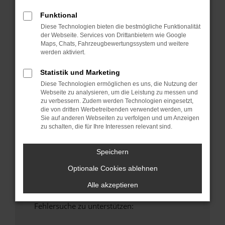
anderen Browser oder in einem privaten
Funktional
Fenster?
Diese Technologien bieten die bestmögliche Funktionalität
Starte dein Gerät neu.
der Webseite. Services von Drittanbietern wie Google
Das kann manchmal helfen, vorübergehende
Maps, Chats, Fahrzeugbewertungssystem und weitere
werden aktiviert.
Probleme zu beheben.
Stelle sicher, dass dein Browser und dein
Statistik und Marketing
Betriebssystem auf dem neuesten Stand
Diese Technologien ermöglichen es uns, die Nutzung der
sind.
Webseite zu analysieren, um die Leistung zu messen und
Veraltete Software birgt nicht nur ein
zu verbessern. Zudem werden Technologien eingesetzt,
die von dritten Werbetreibenden verwendet werden, um
Sicherheitsrisiko, sondern kann auch dazu
Sie auf anderen Webseiten zu verfolgen und um Anzeigen
führen, dass bestimmte Funktionen nicht mehr
zu schalten, die für Ihre Interessen relevant sind.
unterstützt werden.
Wende dich an den Webseitenbetreiber.
Speichern
Wenn du alle oben genannten Schritte versucht
Optionale Cookies ablehnen
hast, kontaktiere uns bitte. Wir werden
versuchen, das Problem zu beheben. Du kannst
Alle akzeptieren
uns diesen Text schicken, um uns bei der
Fehlersuche zu unterstützen: