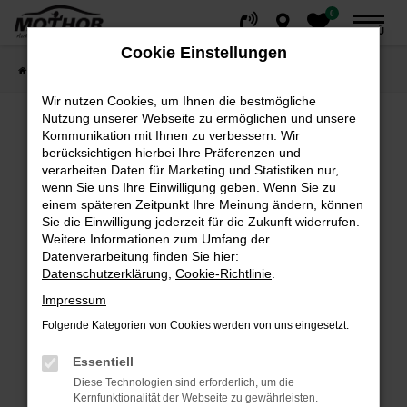
0
Zum
MENÜ
Hauptinhalt
Cookie Einstellungen
springen
Startseite
Fahrzeuge
Fahrzeugsuche
Wir nutzen Cookies, um Ihnen die bestmögliche
Nutzung unserer Webseite zu ermöglichen und unsere
Kommunikation mit Ihnen zu verbessern. Wir
Fehler: Network Error
berücksichtigen hierbei Ihre Präferenzen und
verarbeiten Daten für Marketing und Statistiken nur,
wenn Sie uns Ihre Einwilligung geben. Wenn Sie zu
Beim Laden ist ein Fehler aufgetreten.
einem späteren Zeitpunkt Ihre Meinung ändern, können
Hier sind ein paar Tipps, die dir helfen können:
Sie die Einwilligung jederzeit für die Zukunft widerrufen.
Weitere Informationen zum Umfang der
Überprüfe deine Firewall und deine
Datenverarbeitung finden Sie hier:
Internetverbindung.
Datenschutzerklärung
,
Cookie-Richtlinie
.
Laden andere Webseiten, zum Beispiel deine
Impressum
Suchmaschine?
Folgende Kategorien von Cookies werden von uns eingesetzt:
Prüfe deine Browsererweiterungen.
Manche Erweiterungen, wie Werbeblocker,
Essentiell
können das Laden bestimmter Seiten
Diese Technologien sind erforderlich, um die
verhindern. Funktioniert die Seite in einem
Kernfunktionalität der Webseite zu gewährleisten.