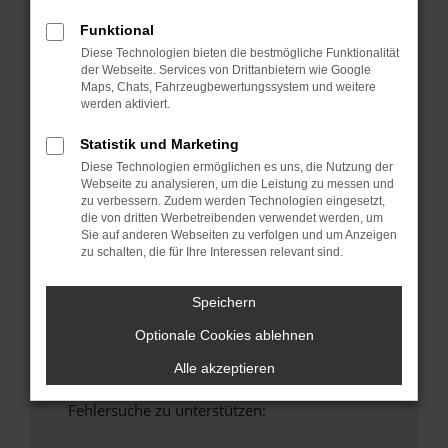
anderen Browser oder in einem privaten
Funktional
Fenster?
Diese Technologien bieten die bestmögliche Funktionalität
Starte dein Gerät neu.
der Webseite. Services von Drittanbietern wie Google
Das kann manchmal helfen, vorübergehende
Maps, Chats, Fahrzeugbewertungssystem und weitere
werden aktiviert.
Probleme zu beheben.
Stelle sicher, dass dein Browser und dein
Statistik und Marketing
Betriebssystem auf dem neuesten Stand
Diese Technologien ermöglichen es uns, die Nutzung der
sind.
Webseite zu analysieren, um die Leistung zu messen und
Veraltete Software birgt nicht nur ein
zu verbessern. Zudem werden Technologien eingesetzt,
die von dritten Werbetreibenden verwendet werden, um
Sicherheitsrisiko, sondern kann auch dazu
Sie auf anderen Webseiten zu verfolgen und um Anzeigen
führen, dass bestimmte Funktionen nicht mehr
zu schalten, die für Ihre Interessen relevant sind.
unterstützt werden.
Wende dich an den Webseitenbetreiber.
Speichern
Wenn du alle oben genannten Schritte versucht
Optionale Cookies ablehnen
hast, kontaktiere uns bitte. Wir werden
versuchen, das Problem zu beheben. Du kannst
Alle akzeptieren
uns diesen Text schicken, um uns bei der
Fehlersuche zu unterstützen: