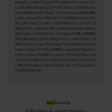
ewogICJuYW1lIjogIk5ldHdvcmtFcnJvciIs
CiAgImNvbmZpZyI6IHsKICAgICJtZXRob2Qi
OiAiR0VUIiwKICAgICJ1cmwiOiAiaHR0cHM6
Ly9hcGkueC5ha3MtcHJvZC5hdWRhcmlzLm5l
dC92MS9jbGllbnRzLzI0OTMvd2Vic2l0ZS12
ZWhpY2xlcy8xMjI2MjIxMDUzP2ZpZWxkPWlu
dGVybmFsTnVtYmVyJndlYnNpdGU9NjVmMWM2
M2EyNmJhZjc2OThlMDg2OTdjIiwKICAgICJo
ZWFkZXJzIjoge30sCiAgICAiYm9keSI6IG51
bGwsCiAgICAiZXhwZWN0IjogewogICAgICAi
cmVzcG9uc2VUeXBlIjogIiIKICAgIH0sCiAg
ICAidGltZW91dCI6IDAsCiAgICAicHJvZ3Jl
c3MiOiBudWxsLAogICAgInJpc2t5IjogZmFs
c2UKICB9Cn0=