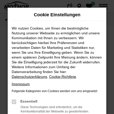
0
Zum
MENÜ
Hauptinhalt
Cookie Einstellungen
springen
Startseite
Fahrzeuge
Fahrzeugsuche
Wir nutzen Cookies, um Ihnen die bestmögliche
Nutzung unserer Webseite zu ermöglichen und unsere
Kommunikation mit Ihnen zu verbessern. Wir
Fehler: Network Error
berücksichtigen hierbei Ihre Präferenzen und
verarbeiten Daten für Marketing und Statistiken nur,
wenn Sie uns Ihre Einwilligung geben. Wenn Sie zu
Beim Laden ist ein Fehler aufgetreten.
einem späteren Zeitpunkt Ihre Meinung ändern, können
Hier sind ein paar Tipps, die dir helfen können:
Sie die Einwilligung jederzeit für die Zukunft widerrufen.
Weitere Informationen zum Umfang der
Überprüfe deine Firewall und deine
Datenverarbeitung finden Sie hier:
Internetverbindung.
Datenschutzerklärung
,
Cookie-Richtlinie
.
Laden andere Webseiten, zum Beispiel deine
Impressum
Suchmaschine?
Folgende Kategorien von Cookies werden von uns eingesetzt:
Prüfe deine Browsererweiterungen.
Manche Erweiterungen, wie Werbeblocker,
Essentiell
können das Laden bestimmter Seiten
Diese Technologien sind erforderlich, um die
verhindern. Funktioniert die Seite in einem
Kernfunktionalität der Webseite zu gewährleisten.