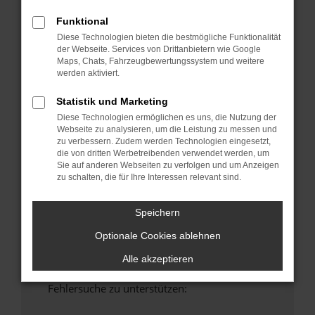
anderen Browser oder in einem privaten
Funktional
Fenster?
Diese Technologien bieten die bestmögliche Funktionalität
Starte dein Gerät neu.
der Webseite. Services von Drittanbietern wie Google
Das kann manchmal helfen, vorübergehende
Maps, Chats, Fahrzeugbewertungssystem und weitere
werden aktiviert.
Probleme zu beheben.
Stelle sicher, dass dein Browser und dein
Statistik und Marketing
Betriebssystem auf dem neuesten Stand
Diese Technologien ermöglichen es uns, die Nutzung der
sind.
Webseite zu analysieren, um die Leistung zu messen und
Veraltete Software birgt nicht nur ein
zu verbessern. Zudem werden Technologien eingesetzt,
die von dritten Werbetreibenden verwendet werden, um
Sicherheitsrisiko, sondern kann auch dazu
Sie auf anderen Webseiten zu verfolgen und um Anzeigen
führen, dass bestimmte Funktionen nicht mehr
zu schalten, die für Ihre Interessen relevant sind.
unterstützt werden.
Wende dich an den Webseitenbetreiber.
Speichern
Wenn du alle oben genannten Schritte versucht
Optionale Cookies ablehnen
hast, kontaktiere uns bitte. Wir werden
versuchen, das Problem zu beheben. Du kannst
Alle akzeptieren
uns diesen Text schicken, um uns bei der
Fehlersuche zu unterstützen: