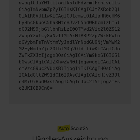
ewogICJuYW1lIjogIk5ldHdvcmtFcnJvciIs
CiAgImNvbmZpZyI6IHsKICAgICJtZXRob2Qi
OiAiR0VUIiwKICAgICJ1cmwiOiAiaHR0cHM6
Ly9hcGkueC5ha3MtcHJvZC5hdWRhcmlzLm5l
dC92MS9jbGllbnRzLzI0OTMvd2Vic2l0ZS12
ZWhpY2xlcy8xNzI1MTAxMTA3P2ZpZWxkPWlu
dGVybmFsTnVtYmVyJndlYnNpdGU9NjVmMWM2
M2EyNmJhZjc2OThlMDg2OTdjIiwKICAgICJo
ZWFkZXJzIjoge30sCiAgICAiYm9keSI6IG51
bGwsCiAgICAiZXhwZWN0IjogewogICAgICAi
cmVzcG9uc2VUeXBlIjogIiIKICAgIH0sCiAg
ICAidGltZW91dCI6IDAsCiAgICAicHJvZ3Jl
c3MiOiBudWxsLAogICAgInJpc2t5IjogZmFs
c2UKICB9Cn0=