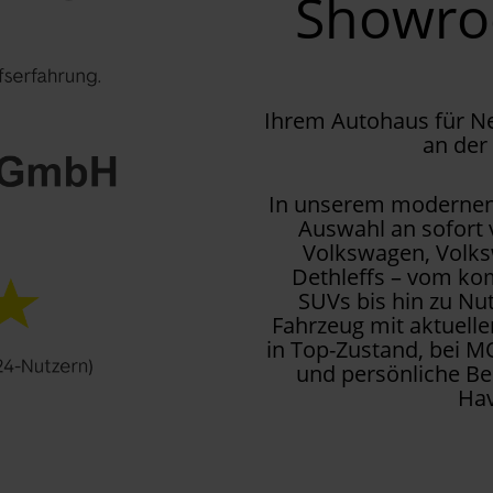
Showr
Ihrem Autohaus für 
an der
In unserem modernen 
Auswahl an sofort
Volkswagen, Volks
Dethleffs – vom kom
SUVs bis hin zu Nu
Fahrzeug mit aktuell
in Top-Zustand, bei M
und persönliche Be
Hav