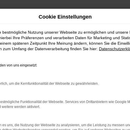
Cookie Einstellungen
ie bestmögliche Nutzung unserer Webseite zu ermöglichen und unsere
hierbei Ihre Präferenzen und verarbeiten Daten für Marketing und Stati
einem späteren Zeitpunkt Ihre Meinung ändern, können Sie die Einwillig
en zum Umfang der Datenverarbeitung finden Sie hier:
Datenschutzerkl
en von uns eingesetzt:
indung.
rlich, um die Kernfunktionalität der Webseite zu gewährleisten.
hine?
aden bestimmter Seiten verhindern. Funktioniert die Seite in e
estmögliche Funktionalität der Webseite. Services von Drittanbietern wie Google 
eitere werden aktiviert.
 zu beheben.
bssystem auf dem neuesten Stand sind.
 es uns, die Nutzung der Webseite zu analysieren, um die Leistung zu messen u