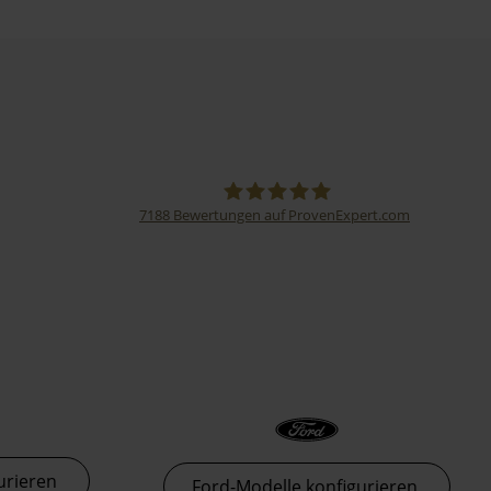
7188
Bewertungen auf ProvenExpert.com
Thormann-Gruppe
urieren
Ford-Modelle konfigurieren