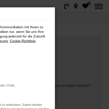
0
MENÜ
 Kommunikation mit Ihnen zu
stiken nur, wenn Sie uns Ihre
ung jederzeit für die Zukunft
ärung
,
Cookie-Richtlinie
.
inem anderen Browser oder in einem privaten Fenster?
Maps, Chats,
nd zu verbessern. Zudem werden