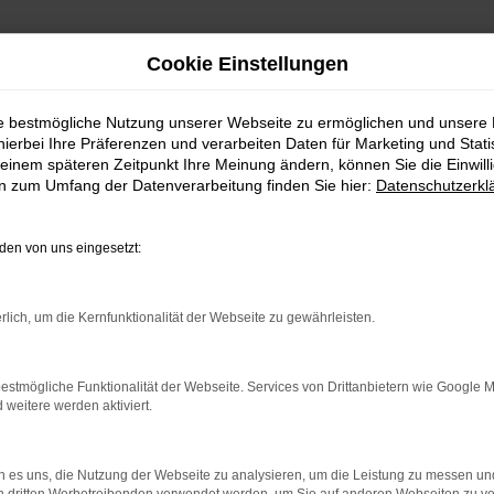
Cookie Einstellungen
ie bestmögliche Nutzung unserer Webseite zu ermöglichen und unsere
hierbei Ihre Präferenzen und verarbeiten Daten für Marketing und Stati
einem späteren Zeitpunkt Ihre Meinung ändern, können Sie die Einwillig
en zum Umfang der Datenverarbeitung finden Sie hier:
Datenschutzerkl
en von uns eingesetzt:
indung.
rlich, um die Kernfunktionalität der Webseite zu gewährleisten.
hine?
aden bestimmter Seiten verhindern. Funktioniert die Seite in e
estmögliche Funktionalität der Webseite. Services von Drittanbietern wie Google 
eitere werden aktiviert.
 zu beheben.
bssystem auf dem neuesten Stand sind.
 es uns, die Nutzung der Webseite zu analysieren, um die Leistung zu messen u