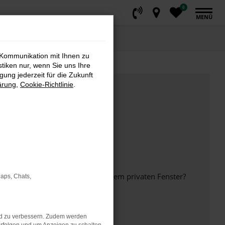
0
MENÜ
 Kommunikation mit Ihnen zu
stiken nur, wenn Sie uns Ihre
ung jederzeit für die Zukunft
ärung
,
Cookie-Richtlinie
.
inem anderen Browser oder in einem privaten Fenster?
Maps, Chats,
nd zu verbessern. Zudem werden