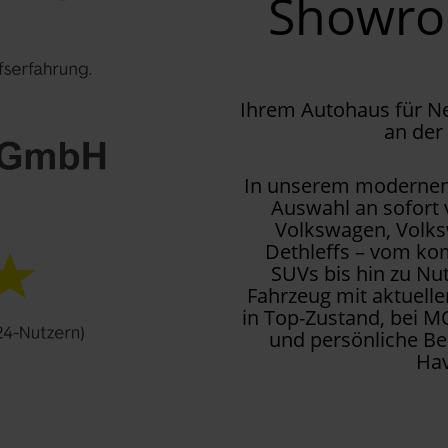
Showr
Ihrem Autohaus für 
an der
In unserem modernen 
Auswahl an sofort
Volkswagen, Volks
Dethleffs – vom kom
SUVs bis hin zu Nu
Fahrzeug mit aktuell
in Top-Zustand, bei M
und persönliche Be
Hav