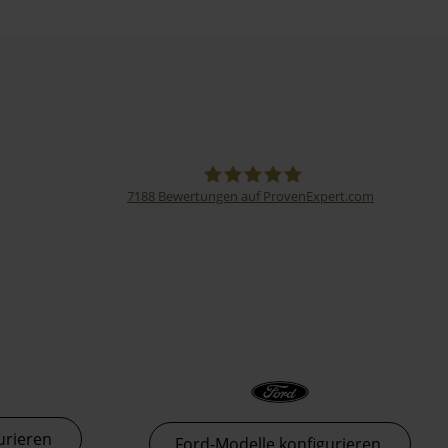
7188
Bewertungen auf ProvenExpert.com
Thormann-Gruppe
urieren
Ford-Modelle konfigurieren