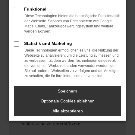
anderen Browser oder in einem privaten
Funktional
Fenster?
Diese Technologien bieten die bestmögliche Funktionalität
Starte dein Gerät neu.
der Webseite. Services von Drittanbietern wie Google
Das kann manchmal helfen, vorübergehende
Maps, Chats, Fahrzeugbewertungssystem und weitere
werden aktiviert.
Probleme zu beheben.
Stelle sicher, dass dein Browser und dein
Statistik und Marketing
Betriebssystem auf dem neuesten Stand
Diese Technologien ermöglichen es uns, die Nutzung der
sind.
Webseite zu analysieren, um die Leistung zu messen und
Veraltete Software birgt nicht nur ein
zu verbessern. Zudem werden Technologien eingesetzt,
die von dritten Werbetreibenden verwendet werden, um
Sicherheitsrisiko, sondern kann auch dazu
Sie auf anderen Webseiten zu verfolgen und um Anzeigen
führen, dass bestimmte Funktionen nicht mehr
zu schalten, die für Ihre Interessen relevant sind.
unterstützt werden.
Wende dich an den Webseitenbetreiber.
Speichern
Wenn du alle oben genannten Schritte versucht
Optionale Cookies ablehnen
hast, kontaktiere uns bitte. Wir werden
versuchen, das Problem zu beheben. Du kannst
Alle akzeptieren
uns diesen Text schicken, um uns bei der
Fehlersuche zu unterstützen: