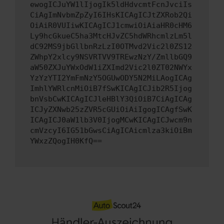
ewogICJuYW1lIjogIk5ldHdvcmtFcnJvciIs
CiAgImNvbmZpZyI6IHsKICAgICJtZXRob2Qi
OiAiR0VUIiwKICAgICJ1cmwiOiAiaHR0cHM6
Ly9hcGkueC5ha3MtcHJvZC5hdWRhcmlzLm5l
dC92MS9jbGllbnRzLzI0OTMvd2Vic2l0ZS12
ZWhpY2xlcy9NSVRTVV9TREwzNzY/ZmllbGQ9
aW50ZXJuYWxOdW1iZXImd2Vic2l0ZT02NWYx
YzYzYTI2YmFmNzY5OGUwODY5N2MiLAogICAg
ImhlYWRlcnMiOiB7fSwKICAgICJib2R5Ijog
bnVsbCwKICAgICJleHBlY3QiOiB7CiAgICAg
ICJyZXNwb25zZVR5cGUiOiAiIgogICAgfSwK
ICAgICJ0aW1lb3V0IjogMCwKICAgICJwcm9n
cmVzcyI6IG51bGwsCiAgICAicmlza3kiOiBm
YWxzZQogIH0KfQ==