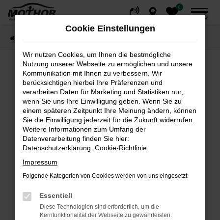
0
Zum
MENÜ
Hauptinhalt
Cookie Einstellungen
springen
Startseite
Fahrzeuge
Fahrzeugsuche
Wir nutzen Cookies, um Ihnen die bestmögliche
Nutzung unserer Webseite zu ermöglichen und unsere
Kommunikation mit Ihnen zu verbessern. Wir
Fehler: Network Error
berücksichtigen hierbei Ihre Präferenzen und
verarbeiten Daten für Marketing und Statistiken nur,
wenn Sie uns Ihre Einwilligung geben. Wenn Sie zu
Beim Laden ist ein Fehler aufgetreten.
einem späteren Zeitpunkt Ihre Meinung ändern, können
Hier sind ein paar Tipps, die dir helfen können:
Sie die Einwilligung jederzeit für die Zukunft widerrufen.
Weitere Informationen zum Umfang der
Überprüfe deine Firewall und deine
Datenverarbeitung finden Sie hier:
Internetverbindung.
Datenschutzerklärung
,
Cookie-Richtlinie
.
Laden andere Webseiten, zum Beispiel deine
Impressum
Suchmaschine?
Folgende Kategorien von Cookies werden von uns eingesetzt:
Prüfe deine Browsererweiterungen.
Manche Erweiterungen, wie Werbeblocker,
Essentiell
können das Laden bestimmter Seiten
Diese Technologien sind erforderlich, um die
verhindern. Funktioniert die Seite in einem
Kernfunktionalität der Webseite zu gewährleisten.