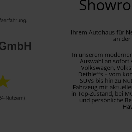
Showr
Ihrem Autohaus für 
an der
In unserem modernen 
Auswahl an sofort
Volkswagen, Volks
Dethleffs – vom kom
SUVs bis hin zu Nu
Fahrzeug mit aktuell
in Top-Zustand, bei M
und persönliche Be
Hav