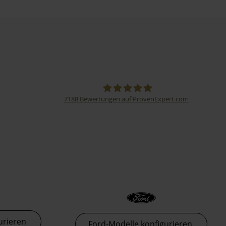
7188
Bewertungen auf ProvenExpert.com
Thormann-Gruppe
urieren
Ford-Modelle konfigurieren