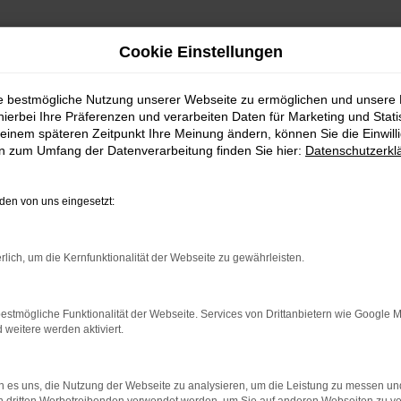
Cookie Einstellungen
ie bestmögliche Nutzung unserer Webseite zu ermöglichen und unsere
hierbei Ihre Präferenzen und verarbeiten Daten für Marketing und Stati
einem späteren Zeitpunkt Ihre Meinung ändern, können Sie die Einwillig
en zum Umfang der Datenverarbeitung finden Sie hier:
Datenschutzerkl
en von uns eingesetzt:
indung.
rlich, um die Kernfunktionalität der Webseite zu gewährleisten.
hine?
aden bestimmter Seiten verhindern. Funktioniert die Seite in e
estmögliche Funktionalität der Webseite. Services von Drittanbietern wie Google 
eitere werden aktiviert.
 zu beheben.
bssystem auf dem neuesten Stand sind.
 es uns, die Nutzung der Webseite zu analysieren, um die Leistung zu messen u