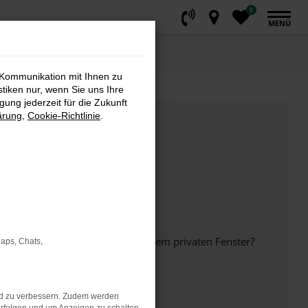
0
MENÜ
 Kommunikation mit Ihnen zu
stiken nur, wenn Sie uns Ihre
ung jederzeit für die Zukunft
ärung
,
Cookie-Richtlinie
.
inem anderen Browser oder in einem privaten Fenster?
Maps, Chats,
nd zu verbessern. Zudem werden