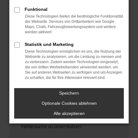
anderen Browser oder in einem privaten
Funktional
Fenster?
Diese Technologien bieten die bestmögliche Funktionalität
Starte dein Gerät neu.
der Webseite. Services von Drittanbietern wie Google
Das kann manchmal helfen, vorübergehende
Maps, Chats, Fahrzeugbewertungssystem und weitere
werden aktiviert.
Probleme zu beheben.
Stelle sicher, dass dein Browser und dein
Statistik und Marketing
Betriebssystem auf dem neuesten Stand
Diese Technologien ermöglichen es uns, die Nutzung der
sind.
Webseite zu analysieren, um die Leistung zu messen und
Veraltete Software birgt nicht nur ein
zu verbessern. Zudem werden Technologien eingesetzt,
die von dritten Werbetreibenden verwendet werden, um
Sicherheitsrisiko, sondern kann auch dazu
Sie auf anderen Webseiten zu verfolgen und um Anzeigen
führen, dass bestimmte Funktionen nicht mehr
zu schalten, die für Ihre Interessen relevant sind.
unterstützt werden.
Wende dich an den Webseitenbetreiber.
Speichern
Wenn du alle oben genannten Schritte versucht
Optionale Cookies ablehnen
hast, kontaktiere uns bitte. Wir werden
versuchen, das Problem zu beheben. Du kannst
Alle akzeptieren
uns diesen Text schicken, um uns bei der
Fehlersuche zu unterstützen: