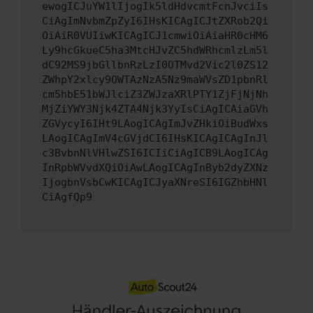
ewogICJuYW1lIjogIk5ldHdvcmtFcnJvciIs
CiAgImNvbmZpZyI6IHsKICAgICJtZXRob2Qi
OiAiR0VUIiwKICAgICJ1cmwiOiAiaHR0cHM6
Ly9hcGkueC5ha3MtcHJvZC5hdWRhcmlzLm5l
dC92MS9jbGllbnRzLzI0OTMvd2Vic2l0ZS12
ZWhpY2xlcy9OWTAzNzA5Nz9maWVsZD1pbnRl
cm5hbE51bWJlciZ3ZWJzaXRlPTY1ZjFjNjNh
MjZiYWY3Njk4ZTA4Njk3YyIsCiAgICAiaGVh
ZGVycyI6IHt9LAogICAgImJvZHkiOiBudWxs
LAogICAgImV4cGVjdCI6IHsKICAgICAgInJl
c3BvbnNlVHlwZSI6ICIiCiAgICB9LAogICAg
InRpbWVvdXQiOiAwLAogICAgInByb2dyZXNz
IjogbnVsbCwKICAgICJyaXNreSI6IGZhbHNl
CiAgfQp9