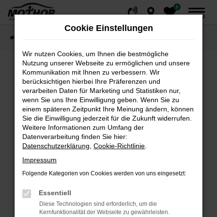
0
Zum
MENÜ
Hauptinhalt
Cookie Einstellungen
springen
Startseite
Fahrzeuge
Fahrzeugsuche
Wir nutzen Cookies, um Ihnen die bestmögliche
Nutzung unserer Webseite zu ermöglichen und unsere
Kommunikation mit Ihnen zu verbessern. Wir
Fehler: Network Error
berücksichtigen hierbei Ihre Präferenzen und
verarbeiten Daten für Marketing und Statistiken nur,
wenn Sie uns Ihre Einwilligung geben. Wenn Sie zu
Beim Laden ist ein Fehler aufgetreten.
einem späteren Zeitpunkt Ihre Meinung ändern, können
Hier sind ein paar Tipps, die dir helfen können:
Sie die Einwilligung jederzeit für die Zukunft widerrufen.
Weitere Informationen zum Umfang der
Überprüfe deine Firewall und deine
Datenverarbeitung finden Sie hier:
Internetverbindung.
Datenschutzerklärung
,
Cookie-Richtlinie
.
Laden andere Webseiten, zum Beispiel deine
Impressum
Suchmaschine?
Folgende Kategorien von Cookies werden von uns eingesetzt:
Prüfe deine Browsererweiterungen.
Manche Erweiterungen, wie Werbeblocker,
Essentiell
können das Laden bestimmter Seiten
Diese Technologien sind erforderlich, um die
verhindern. Funktioniert die Seite in einem
Kernfunktionalität der Webseite zu gewährleisten.