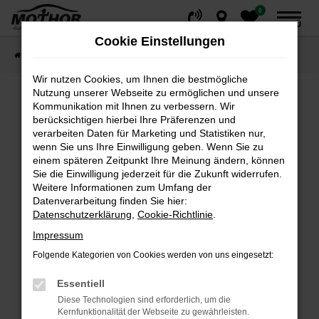
0
Zum
MENÜ
Hauptinhalt
Cookie Einstellungen
springen
Startseite
Fahrzeuge
Fahrzeugsuche
Wir nutzen Cookies, um Ihnen die bestmögliche
Nutzung unserer Webseite zu ermöglichen und unsere
Kommunikation mit Ihnen zu verbessern. Wir
Fehler: Network Error
berücksichtigen hierbei Ihre Präferenzen und
verarbeiten Daten für Marketing und Statistiken nur,
wenn Sie uns Ihre Einwilligung geben. Wenn Sie zu
Beim Laden ist ein Fehler aufgetreten.
einem späteren Zeitpunkt Ihre Meinung ändern, können
Hier sind ein paar Tipps, die dir helfen können:
Sie die Einwilligung jederzeit für die Zukunft widerrufen.
Weitere Informationen zum Umfang der
Überprüfe deine Firewall und deine
Datenverarbeitung finden Sie hier:
Internetverbindung.
Datenschutzerklärung
,
Cookie-Richtlinie
.
Laden andere Webseiten, zum Beispiel deine
Impressum
Suchmaschine?
Folgende Kategorien von Cookies werden von uns eingesetzt:
Prüfe deine Browsererweiterungen.
Manche Erweiterungen, wie Werbeblocker,
Essentiell
können das Laden bestimmter Seiten
Diese Technologien sind erforderlich, um die
verhindern. Funktioniert die Seite in einem
Kernfunktionalität der Webseite zu gewährleisten.