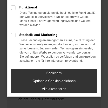
anderen Browser oder in einem privaten
Funktional
Fenster?
Diese Technologien bieten die bestmögliche Funktionalität
Starte dein Gerät neu.
der Webseite. Services von Drittanbietern wie Google
Das kann manchmal helfen, vorübergehende
Maps, Chats, Fahrzeugbewertungssystem und weitere
werden aktiviert.
Probleme zu beheben.
Stelle sicher, dass dein Browser und dein
Statistik und Marketing
Betriebssystem auf dem neuesten Stand
Diese Technologien ermöglichen es uns, die Nutzung der
sind.
Webseite zu analysieren, um die Leistung zu messen und
Veraltete Software birgt nicht nur ein
zu verbessern. Zudem werden Technologien eingesetzt,
die von dritten Werbetreibenden verwendet werden, um
Sicherheitsrisiko, sondern kann auch dazu
Sie auf anderen Webseiten zu verfolgen und um Anzeigen
führen, dass bestimmte Funktionen nicht mehr
zu schalten, die für Ihre Interessen relevant sind.
unterstützt werden.
Wende dich an den Webseitenbetreiber.
Speichern
Wenn du alle oben genannten Schritte versucht
Optionale Cookies ablehnen
hast, kontaktiere uns bitte. Wir werden
versuchen, das Problem zu beheben. Du kannst
Alle akzeptieren
uns diesen Text schicken, um uns bei der
Fehlersuche zu unterstützen: