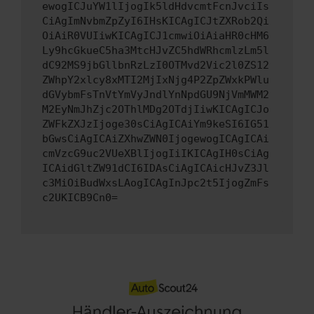
ewogICJuYW1lIjogIk5ldHdvcmtFcnJvciIs
CiAgImNvbmZpZyI6IHsKICAgICJtZXRob2Qi
OiAiR0VUIiwKICAgICJ1cmwiOiAiaHR0cHM6
Ly9hcGkueC5ha3MtcHJvZC5hdWRhcmlzLm5l
dC92MS9jbGllbnRzLzI0OTMvd2Vic2l0ZS12
ZWhpY2xlcy8xMTI2MjIxNjg4P2ZpZWxkPWlu
dGVybmFsTnVtYmVyJndlYnNpdGU9NjVmMWM2
M2EyNmJhZjc2OThlMDg2OTdjIiwKICAgICJo
ZWFkZXJzIjoge30sCiAgICAiYm9keSI6IG51
bGwsCiAgICAiZXhwZWN0IjogewogICAgICAi
cmVzcG9uc2VUeXBlIjogIiIKICAgIH0sCiAg
ICAidGltZW91dCI6IDAsCiAgICAicHJvZ3Jl
c3MiOiBudWxsLAogICAgInJpc2t5IjogZmFs
c2UKICB9Cn0=