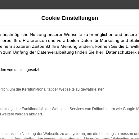
Cookie Einstellungen
ie bestmögliche Nutzung unserer Webseite zu ermöglichen und unsere
hierbei Ihre Präferenzen und verarbeiten Daten für Marketing und Stati
einem späteren Zeitpunkt Ihre Meinung ändern, können Sie die Einwillig
en zum Umfang der Datenverarbeitung finden Sie hier:
Datenschutzerkl
en von uns eingesetzt:
indung.
rlich, um die Kernfunktionalität der Webseite zu gewährleisten.
hine?
aden bestimmter Seiten verhindern. Funktioniert die Seite in e
estmögliche Funktionalität der Webseite. Services von Drittanbietern wie Google 
eitere werden aktiviert.
 zu beheben.
bssystem auf dem neuesten Stand sind.
 es uns, die Nutzung der Webseite zu analysieren, um die Leistung zu messen u