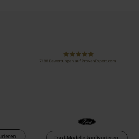
7188
Bewertungen auf ProvenExpert.com
Thormann-Gruppe
urieren
Ford-Modelle konfigurieren