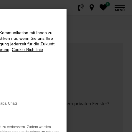
0
MENÜ
 Kommunikation mit Ihnen zu
stiken nur, wenn Sie uns Ihre
ung jederzeit für die Zukunft
ärung
,
Cookie-Richtlinie
.
inem anderen Browser oder in einem privaten Fenster?
Maps, Chats,
nd zu verbessern. Zudem werden