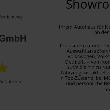
Showr
Ihrem Autohaus für 
an der
In unserem modernen 
Auswahl an sofort
Volkswagen, Volks
Dethleffs – vom kom
SUVs bis hin zu Nu
Fahrzeug mit aktuell
in Top-Zustand, bei M
und persönliche Be
Hav