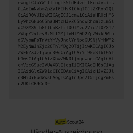
ewogICJuYW1lIjogIk5ldHdvcmtFcnJvciIs
CiAgImNvbmZpZyI6IHsKICAgICJtZXRob2Qi
OiAiR0VUIiwKICAgICJ1cmwiOiAiaHR0cHM6
Ly9hcGkueC5ha3MtcHJvZC5hdWRhcmlzLm5l
dC92MS9jbGllbnRzLzI0OTMvd2Vic2l0ZS12
ZWhpY2xlcy8xMTI2MjIxMTM0P2ZpZWxkPWlu
dGVybmFsTnVtYmVyJndlYnNpdGU9NjVmMWM2
M2EyNmJhZjc2OThlMDg2OTdjIiwKICAgICJo
ZWFkZXJzIjoge30sCiAgICAiYm9keSI6IG51
bGwsCiAgICAiZXhwZWN0IjogewogICAgICAi
cmVzcG9uc2VUeXBlIjogIiIKICAgIH0sCiAg
ICAidGltZW91dCI6IDAsCiAgICAicHJvZ3Jl
c3MiOiBudWxsLAogICAgInJpc2t5IjogZmFs
c2UKICB9Cn0=