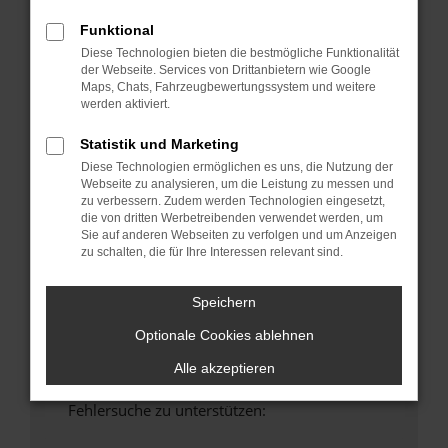
anderen Browser oder in einem privaten
Funktional
Fenster?
Diese Technologien bieten die bestmögliche Funktionalität
Starte dein Gerät neu.
der Webseite. Services von Drittanbietern wie Google
Das kann manchmal helfen, vorübergehende
Maps, Chats, Fahrzeugbewertungssystem und weitere
werden aktiviert.
Probleme zu beheben.
Stelle sicher, dass dein Browser und dein
Statistik und Marketing
Betriebssystem auf dem neuesten Stand
Diese Technologien ermöglichen es uns, die Nutzung der
sind.
Webseite zu analysieren, um die Leistung zu messen und
Veraltete Software birgt nicht nur ein
zu verbessern. Zudem werden Technologien eingesetzt,
die von dritten Werbetreibenden verwendet werden, um
Sicherheitsrisiko, sondern kann auch dazu
Sie auf anderen Webseiten zu verfolgen und um Anzeigen
führen, dass bestimmte Funktionen nicht mehr
zu schalten, die für Ihre Interessen relevant sind.
unterstützt werden.
Wende dich an den Webseitenbetreiber.
Speichern
Wenn du alle oben genannten Schritte versucht
Optionale Cookies ablehnen
hast, kontaktiere uns bitte. Wir werden
versuchen, das Problem zu beheben. Du kannst
Alle akzeptieren
uns diesen Text schicken, um uns bei der
Fehlersuche zu unterstützen: