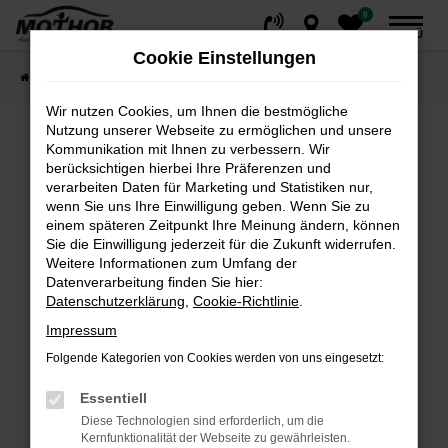
0
Zum
MENÜ
Hauptinhalt
Cookie Einstellungen
springen
Startseite
Fahrzeuge
Fahrzeugsuche
Wir nutzen Cookies, um Ihnen die bestmögliche
Nutzung unserer Webseite zu ermöglichen und unsere
Kommunikation mit Ihnen zu verbessern. Wir
Fehler: Network Error
berücksichtigen hierbei Ihre Präferenzen und
verarbeiten Daten für Marketing und Statistiken nur,
wenn Sie uns Ihre Einwilligung geben. Wenn Sie zu
Beim Laden ist ein Fehler aufgetreten.
einem späteren Zeitpunkt Ihre Meinung ändern, können
Hier sind ein paar Tipps, die dir helfen können:
Sie die Einwilligung jederzeit für die Zukunft widerrufen.
Weitere Informationen zum Umfang der
Überprüfe deine Firewall und deine
Datenverarbeitung finden Sie hier:
Internetverbindung.
Datenschutzerklärung
,
Cookie-Richtlinie
.
Laden andere Webseiten, zum Beispiel deine
Impressum
Suchmaschine?
Folgende Kategorien von Cookies werden von uns eingesetzt:
Prüfe deine Browsererweiterungen.
Manche Erweiterungen, wie Werbeblocker,
Essentiell
können das Laden bestimmter Seiten
Diese Technologien sind erforderlich, um die
verhindern. Funktioniert die Seite in einem
Kernfunktionalität der Webseite zu gewährleisten.