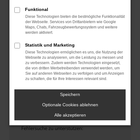
anderen Browser oder in einem privaten
Funktional
Fenster?
Diese Technologien bieten die bestmögliche Funktionalität
Starte dein Gerät neu.
der Webseite. Services von Drittanbietern wie Google
Das kann manchmal helfen, vorübergehende
Maps, Chats, Fahrzeugbewertungssystem und weitere
werden aktiviert.
Probleme zu beheben.
Stelle sicher, dass dein Browser und dein
Statistik und Marketing
Betriebssystem auf dem neuesten Stand
Diese Technologien ermöglichen es uns, die Nutzung der
sind.
Webseite zu analysieren, um die Leistung zu messen und
Veraltete Software birgt nicht nur ein
zu verbessern. Zudem werden Technologien eingesetzt,
die von dritten Werbetreibenden verwendet werden, um
Sicherheitsrisiko, sondern kann auch dazu
Sie auf anderen Webseiten zu verfolgen und um Anzeigen
führen, dass bestimmte Funktionen nicht mehr
zu schalten, die für Ihre Interessen relevant sind.
unterstützt werden.
Wende dich an den Webseitenbetreiber.
Speichern
Wenn du alle oben genannten Schritte versucht
Optionale Cookies ablehnen
hast, kontaktiere uns bitte. Wir werden
versuchen, das Problem zu beheben. Du kannst
Alle akzeptieren
uns diesen Text schicken, um uns bei der
Fehlersuche zu unterstützen: