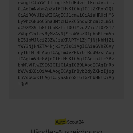
ewogICJuYW1lIjogIk5ldHdvcmtFcnJvciIs
CiAgImNvbmZpZyI6IHsKICAgICJtZXRob2Qi
OiAiR0VUIiwKICAgICJ1cmwiOiAiaHR0cHM6
Ly9hcGkueC5ha3MtcHJvZC5hdWRhcmlzLm5l
dC92MS9jbGllbnRzLzI0OTMvd2Vic2l0ZS12
ZWhpY2xlcy8yMzAyNj9maWVsZD1pbnRlcm5h
bE51bWJlciZ3ZWJzaXRlPTY1ZjFjNjNhMjZi
YWY3Njk4ZTA4Njk3YyIsCiAgICAiaGVhZGVy
cyI6IHt9LAogICAgImJvZHkiOiBudWxsLAog
ICAgImV4cGVjdCI6IHsKICAgICAgInJlc3Bv
bnNlVHlwZSI6ICIiCiAgICB9LAogICAgInRp
bWVvdXQiOiAwLAogICAgInByb2dyZXNzIjog
bnVsbCwKICAgICJyaXNreSI6IGZhbHNlCiAg
fQp9