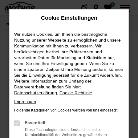
0
Zum
MENÜ
Hauptinhalt
Cookie Einstellungen
springen
Startseite
Fahrzeuge
Fahrzeugsuche
Wir nutzen Cookies, um Ihnen die bestmögliche
Nutzung unserer Webseite zu ermöglichen und unsere
Kommunikation mit Ihnen zu verbessern. Wir
Fehler: Network Error
berücksichtigen hierbei Ihre Präferenzen und
verarbeiten Daten für Marketing und Statistiken nur,
wenn Sie uns Ihre Einwilligung geben. Wenn Sie zu
Beim Laden ist ein Fehler aufgetreten.
einem späteren Zeitpunkt Ihre Meinung ändern, können
Hier sind ein paar Tipps, die dir helfen können:
Sie die Einwilligung jederzeit für die Zukunft widerrufen.
Weitere Informationen zum Umfang der
Überprüfe deine Firewall und deine
Datenverarbeitung finden Sie hier:
Internetverbindung.
Datenschutzerklärung
,
Cookie-Richtlinie
.
Laden andere Webseiten, zum Beispiel deine
Impressum
Suchmaschine?
Folgende Kategorien von Cookies werden von uns eingesetzt:
Prüfe deine Browsererweiterungen.
Manche Erweiterungen, wie Werbeblocker,
Essentiell
können das Laden bestimmter Seiten
Diese Technologien sind erforderlich, um die
verhindern. Funktioniert die Seite in einem
Kernfunktionalität der Webseite zu gewährleisten.