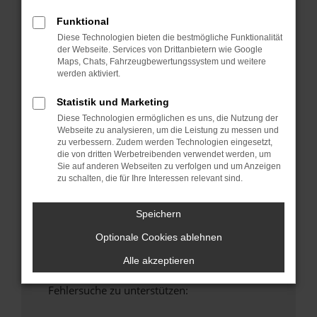
anderen Browser oder in einem privaten
Funktional
Fenster?
Diese Technologien bieten die bestmögliche Funktionalität
Starte dein Gerät neu.
der Webseite. Services von Drittanbietern wie Google
Das kann manchmal helfen, vorübergehende
Maps, Chats, Fahrzeugbewertungssystem und weitere
werden aktiviert.
Probleme zu beheben.
Stelle sicher, dass dein Browser und dein
Statistik und Marketing
Betriebssystem auf dem neuesten Stand
Diese Technologien ermöglichen es uns, die Nutzung der
sind.
Webseite zu analysieren, um die Leistung zu messen und
Veraltete Software birgt nicht nur ein
zu verbessern. Zudem werden Technologien eingesetzt,
die von dritten Werbetreibenden verwendet werden, um
Sicherheitsrisiko, sondern kann auch dazu
Sie auf anderen Webseiten zu verfolgen und um Anzeigen
führen, dass bestimmte Funktionen nicht mehr
zu schalten, die für Ihre Interessen relevant sind.
unterstützt werden.
Wende dich an den Webseitenbetreiber.
Speichern
Wenn du alle oben genannten Schritte versucht
Optionale Cookies ablehnen
hast, kontaktiere uns bitte. Wir werden
versuchen, das Problem zu beheben. Du kannst
Alle akzeptieren
uns diesen Text schicken, um uns bei der
Fehlersuche zu unterstützen: