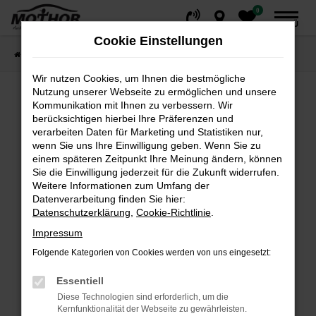
0
Zum
MENÜ
Hauptinhalt
Cookie Einstellungen
springen
Startseite
Fahrzeuge
Fahrzeugsuche
Wir nutzen Cookies, um Ihnen die bestmögliche
Nutzung unserer Webseite zu ermöglichen und unsere
Kommunikation mit Ihnen zu verbessern. Wir
Fehler: Network Error
berücksichtigen hierbei Ihre Präferenzen und
verarbeiten Daten für Marketing und Statistiken nur,
wenn Sie uns Ihre Einwilligung geben. Wenn Sie zu
Beim Laden ist ein Fehler aufgetreten.
einem späteren Zeitpunkt Ihre Meinung ändern, können
Hier sind ein paar Tipps, die dir helfen können:
Sie die Einwilligung jederzeit für die Zukunft widerrufen.
Weitere Informationen zum Umfang der
Überprüfe deine Firewall und deine
Datenverarbeitung finden Sie hier:
Internetverbindung.
Datenschutzerklärung
,
Cookie-Richtlinie
.
Laden andere Webseiten, zum Beispiel deine
Impressum
Suchmaschine?
Folgende Kategorien von Cookies werden von uns eingesetzt:
Prüfe deine Browsererweiterungen.
Manche Erweiterungen, wie Werbeblocker,
Essentiell
können das Laden bestimmter Seiten
Diese Technologien sind erforderlich, um die
verhindern. Funktioniert die Seite in einem
Kernfunktionalität der Webseite zu gewährleisten.