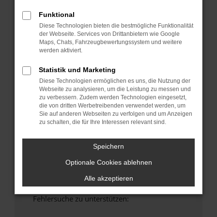
anderen Browser oder in einem privaten
Funktional
Fenster?
Diese Technologien bieten die bestmögliche Funktionalität
Starte dein Gerät neu.
der Webseite. Services von Drittanbietern wie Google
Das kann manchmal helfen, vorübergehende
Maps, Chats, Fahrzeugbewertungssystem und weitere
werden aktiviert.
Probleme zu beheben.
Stelle sicher, dass dein Browser und dein
Statistik und Marketing
Betriebssystem auf dem neuesten Stand
Diese Technologien ermöglichen es uns, die Nutzung der
sind.
Webseite zu analysieren, um die Leistung zu messen und
Veraltete Software birgt nicht nur ein
zu verbessern. Zudem werden Technologien eingesetzt,
die von dritten Werbetreibenden verwendet werden, um
Sicherheitsrisiko, sondern kann auch dazu
Sie auf anderen Webseiten zu verfolgen und um Anzeigen
führen, dass bestimmte Funktionen nicht mehr
zu schalten, die für Ihre Interessen relevant sind.
unterstützt werden.
Wende dich an den Webseitenbetreiber.
Speichern
Wenn du alle oben genannten Schritte versucht
Optionale Cookies ablehnen
hast, kontaktiere uns bitte. Wir werden
versuchen, das Problem zu beheben. Du kannst
Alle akzeptieren
uns diesen Text schicken, um uns bei der
Fehlersuche zu unterstützen: