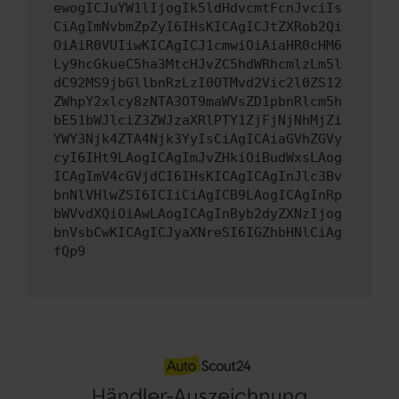
ewogICJuYW1lIjogIk5ldHdvcmtFcnJvciIs
CiAgImNvbmZpZyI6IHsKICAgICJtZXRob2Qi
OiAiR0VUIiwKICAgICJ1cmwiOiAiaHR0cHM6
Ly9hcGkueC5ha3MtcHJvZC5hdWRhcmlzLm5l
dC92MS9jbGllbnRzLzI0OTMvd2Vic2l0ZS12
ZWhpY2xlcy8zNTA3OT9maWVsZD1pbnRlcm5h
bE51bWJlciZ3ZWJzaXRlPTY1ZjFjNjNhMjZi
YWY3Njk4ZTA4Njk3YyIsCiAgICAiaGVhZGVy
cyI6IHt9LAogICAgImJvZHkiOiBudWxsLAog
ICAgImV4cGVjdCI6IHsKICAgICAgInJlc3Bv
bnNlVHlwZSI6ICIiCiAgICB9LAogICAgInRp
bWVvdXQiOiAwLAogICAgInByb2dyZXNzIjog
bnVsbCwKICAgICJyaXNreSI6IGZhbHNlCiAg
fQp9