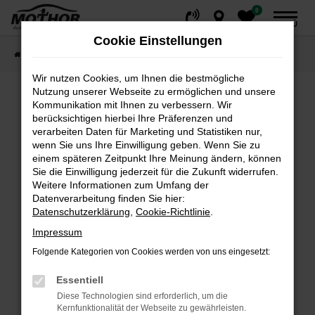
0
Zum
MENÜ
Hauptinhalt
Cookie Einstellungen
springen
Startseite
Fahrzeuge
Fahrzeugsuche
Wir nutzen Cookies, um Ihnen die bestmögliche
Nutzung unserer Webseite zu ermöglichen und unsere
Kommunikation mit Ihnen zu verbessern. Wir
Fehler: Network Error
berücksichtigen hierbei Ihre Präferenzen und
verarbeiten Daten für Marketing und Statistiken nur,
wenn Sie uns Ihre Einwilligung geben. Wenn Sie zu
Beim Laden ist ein Fehler aufgetreten.
einem späteren Zeitpunkt Ihre Meinung ändern, können
Hier sind ein paar Tipps, die dir helfen können:
Sie die Einwilligung jederzeit für die Zukunft widerrufen.
Weitere Informationen zum Umfang der
Überprüfe deine Firewall und deine
Datenverarbeitung finden Sie hier:
Internetverbindung.
Datenschutzerklärung
,
Cookie-Richtlinie
.
Laden andere Webseiten, zum Beispiel deine
Impressum
Suchmaschine?
Folgende Kategorien von Cookies werden von uns eingesetzt:
Prüfe deine Browsererweiterungen.
Manche Erweiterungen, wie Werbeblocker,
Essentiell
können das Laden bestimmter Seiten
Diese Technologien sind erforderlich, um die
verhindern. Funktioniert die Seite in einem
Kernfunktionalität der Webseite zu gewährleisten.