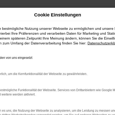
Cookie Einstellungen
ie bestmögliche Nutzung unserer Webseite zu ermöglichen und unsere
hierbei Ihre Präferenzen und verarbeiten Daten für Marketing und Stati
einem späteren Zeitpunkt Ihre Meinung ändern, können Sie die Einwillig
en zum Umfang der Datenverarbeitung finden Sie hier:
Datenschutzerkl
en von uns eingesetzt:
indung.
rlich, um die Kernfunktionalität der Webseite zu gewährleisten.
hine?
aden bestimmter Seiten verhindern. Funktioniert die Seite in e
estmögliche Funktionalität der Webseite. Services von Drittanbietern wie Google 
eitere werden aktiviert.
 zu beheben.
bssystem auf dem neuesten Stand sind.
 es uns, die Nutzung der Webseite zu analysieren, um die Leistung zu messen u