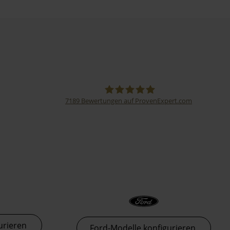
7189
Bewertungen auf ProvenExpert.com
Thormann-Gruppe
urieren
Ford-Modelle konfigurieren