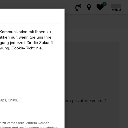
0
MENÜ
 Kommunikation mit Ihnen zu
stiken nur, wenn Sie uns Ihre
ung jederzeit für die Zukunft
ärung
,
Cookie-Richtlinie
.
inem anderen Browser oder in einem privaten Fenster?
Maps, Chats,
nd zu verbessern. Zudem werden