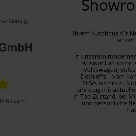
Showr
Ihrem Autohaus für 
an der
In unserem modernen 
Auswahl an sofort
Volkswagen, Volks
Dethleffs – vom kom
SUVs bis hin zu Nu
Fahrzeug mit aktuell
in Top-Zustand, bei M
und persönliche Be
Hav