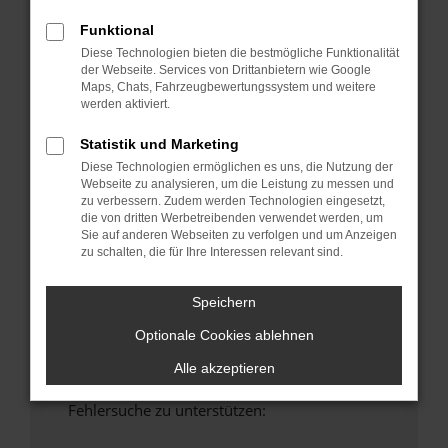
anderen Browser oder in einem privaten
Funktional
Fenster?
Diese Technologien bieten die bestmögliche Funktionalität
Starte dein Gerät neu.
der Webseite. Services von Drittanbietern wie Google
Das kann manchmal helfen, vorübergehende
Maps, Chats, Fahrzeugbewertungssystem und weitere
werden aktiviert.
Probleme zu beheben.
Stelle sicher, dass dein Browser und dein
Statistik und Marketing
Betriebssystem auf dem neuesten Stand
Diese Technologien ermöglichen es uns, die Nutzung der
sind.
Webseite zu analysieren, um die Leistung zu messen und
Veraltete Software birgt nicht nur ein
zu verbessern. Zudem werden Technologien eingesetzt,
die von dritten Werbetreibenden verwendet werden, um
Sicherheitsrisiko, sondern kann auch dazu
Sie auf anderen Webseiten zu verfolgen und um Anzeigen
führen, dass bestimmte Funktionen nicht mehr
zu schalten, die für Ihre Interessen relevant sind.
unterstützt werden.
Wende dich an den Webseitenbetreiber.
Speichern
Wenn du alle oben genannten Schritte versucht
Optionale Cookies ablehnen
hast, kontaktiere uns bitte. Wir werden
versuchen, das Problem zu beheben. Du kannst
Alle akzeptieren
uns diesen Text schicken, um uns bei der
Fehlersuche zu unterstützen: