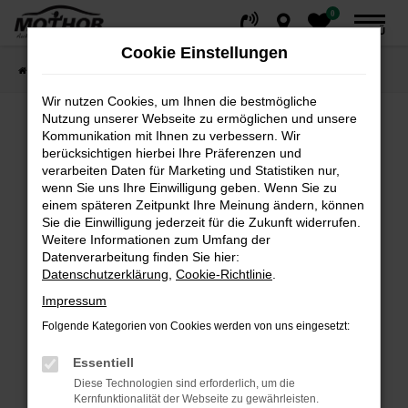
0
Zum
MENÜ
Hauptinhalt
Cookie Einstellungen
springen
Startseite
Fahrzeuge
Fahrzeugsuche
Wir nutzen Cookies, um Ihnen die bestmögliche
Nutzung unserer Webseite zu ermöglichen und unsere
Kommunikation mit Ihnen zu verbessern. Wir
Fehler: Network Error
berücksichtigen hierbei Ihre Präferenzen und
verarbeiten Daten für Marketing und Statistiken nur,
wenn Sie uns Ihre Einwilligung geben. Wenn Sie zu
Beim Laden ist ein Fehler aufgetreten.
einem späteren Zeitpunkt Ihre Meinung ändern, können
Hier sind ein paar Tipps, die dir helfen können:
Sie die Einwilligung jederzeit für die Zukunft widerrufen.
Weitere Informationen zum Umfang der
Überprüfe deine Firewall und deine
Datenverarbeitung finden Sie hier:
Internetverbindung.
Datenschutzerklärung
,
Cookie-Richtlinie
.
Laden andere Webseiten, zum Beispiel deine
Impressum
Suchmaschine?
Folgende Kategorien von Cookies werden von uns eingesetzt:
Prüfe deine Browsererweiterungen.
Manche Erweiterungen, wie Werbeblocker,
Essentiell
können das Laden bestimmter Seiten
Diese Technologien sind erforderlich, um die
verhindern. Funktioniert die Seite in einem
Kernfunktionalität der Webseite zu gewährleisten.