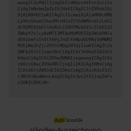
ewogICJuYW1lIjogIk5ldHdvcmtFcnJvciIs
CiAgImNvbmZpZyI6IHsKICAgICJtZXRob2Qi
OiAiR0VUIiwKICAgICJ1cmwiOiAiaHR0cHM6
Ly9hcGkueC5ha3MtcHJvZC5hdWRhcmlzLm5l
dC92MS9jbGllbnRzLzI0OTMvd2Vic2l0ZS12
ZWhpY2xlcy8xMTI2MTAxMzM3P2ZpZWxkPWlu
dGVybmFsTnVtYmVyJndlYnNpdGU9NjVmMWM2
M2EyNmJhZjc2OThlMDg2OTdjIiwKICAgICJo
ZWFkZXJzIjoge30sCiAgICAiYm9keSI6IG51
bGwsCiAgICAiZXhwZWN0IjogewogICAgICAi
cmVzcG9uc2VUeXBlIjogIiIKICAgIH0sCiAg
ICAidGltZW91dCI6IDAsCiAgICAicHJvZ3Jl
c3MiOiBudWxsLAogICAgInJpc2t5IjogZmFs
c2UKICB9Cn0=