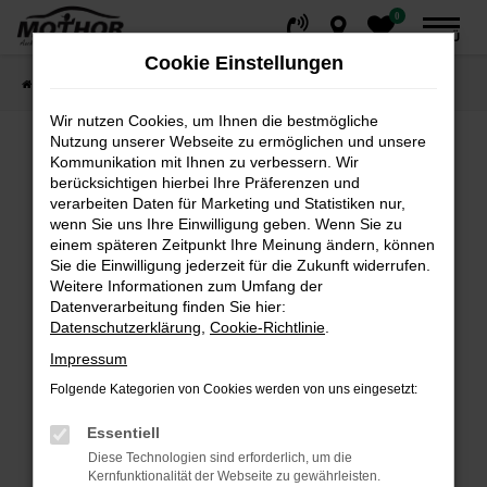
0
Zum
MENÜ
Hauptinhalt
Cookie Einstellungen
springen
Startseite
Fahrzeuge
Fahrzeugsuche
Wir nutzen Cookies, um Ihnen die bestmögliche
Nutzung unserer Webseite zu ermöglichen und unsere
Kommunikation mit Ihnen zu verbessern. Wir
Fehler: Network Error
berücksichtigen hierbei Ihre Präferenzen und
verarbeiten Daten für Marketing und Statistiken nur,
wenn Sie uns Ihre Einwilligung geben. Wenn Sie zu
Beim Laden ist ein Fehler aufgetreten.
einem späteren Zeitpunkt Ihre Meinung ändern, können
Hier sind ein paar Tipps, die dir helfen können:
Sie die Einwilligung jederzeit für die Zukunft widerrufen.
Weitere Informationen zum Umfang der
Überprüfe deine Firewall und deine
Datenverarbeitung finden Sie hier:
Internetverbindung.
Datenschutzerklärung
,
Cookie-Richtlinie
.
Laden andere Webseiten, zum Beispiel deine
Impressum
Suchmaschine?
Folgende Kategorien von Cookies werden von uns eingesetzt:
Prüfe deine Browsererweiterungen.
Manche Erweiterungen, wie Werbeblocker,
Essentiell
können das Laden bestimmter Seiten
Diese Technologien sind erforderlich, um die
verhindern. Funktioniert die Seite in einem
Kernfunktionalität der Webseite zu gewährleisten.