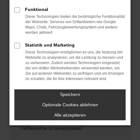
anderen Browser oder in einem privaten
Funktional
Fenster?
Diese Technologien bieten die bestmögliche Funktionalität
Starte dein Gerät neu.
der Webseite. Services von Drittanbietern wie Google
Das kann manchmal helfen, vorübergehende
Maps, Chats, Fahrzeugbewertungssystem und weitere
werden aktiviert.
Probleme zu beheben.
Stelle sicher, dass dein Browser und dein
Statistik und Marketing
Betriebssystem auf dem neuesten Stand
Diese Technologien ermöglichen es uns, die Nutzung der
sind.
Webseite zu analysieren, um die Leistung zu messen und
Veraltete Software birgt nicht nur ein
zu verbessern. Zudem werden Technologien eingesetzt,
die von dritten Werbetreibenden verwendet werden, um
Sicherheitsrisiko, sondern kann auch dazu
Sie auf anderen Webseiten zu verfolgen und um Anzeigen
führen, dass bestimmte Funktionen nicht mehr
zu schalten, die für Ihre Interessen relevant sind.
unterstützt werden.
Wende dich an den Webseitenbetreiber.
Speichern
Wenn du alle oben genannten Schritte versucht
Optionale Cookies ablehnen
hast, kontaktiere uns bitte. Wir werden
versuchen, das Problem zu beheben. Du kannst
Alle akzeptieren
uns diesen Text schicken, um uns bei der
Fehlersuche zu unterstützen: