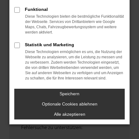
anderen Browser oder in einem privaten
Funktional
Fenster?
Diese Technologien bieten die bestmögliche Funktionalität
Starte dein Gerät neu.
der Webseite. Services von Drittanbietern wie Google
Das kann manchmal helfen, vorübergehende
Maps, Chats, Fahrzeugbewertungssystem und weitere
werden aktiviert.
Probleme zu beheben.
Stelle sicher, dass dein Browser und dein
Statistik und Marketing
Betriebssystem auf dem neuesten Stand
Diese Technologien ermöglichen es uns, die Nutzung der
sind.
Webseite zu analysieren, um die Leistung zu messen und
Veraltete Software birgt nicht nur ein
zu verbessern. Zudem werden Technologien eingesetzt,
die von dritten Werbetreibenden verwendet werden, um
Sicherheitsrisiko, sondern kann auch dazu
Sie auf anderen Webseiten zu verfolgen und um Anzeigen
führen, dass bestimmte Funktionen nicht mehr
zu schalten, die für Ihre Interessen relevant sind.
unterstützt werden.
Wende dich an den Webseitenbetreiber.
Speichern
Wenn du alle oben genannten Schritte versucht
Optionale Cookies ablehnen
hast, kontaktiere uns bitte. Wir werden
versuchen, das Problem zu beheben. Du kannst
Alle akzeptieren
uns diesen Text schicken, um uns bei der
Fehlersuche zu unterstützen: