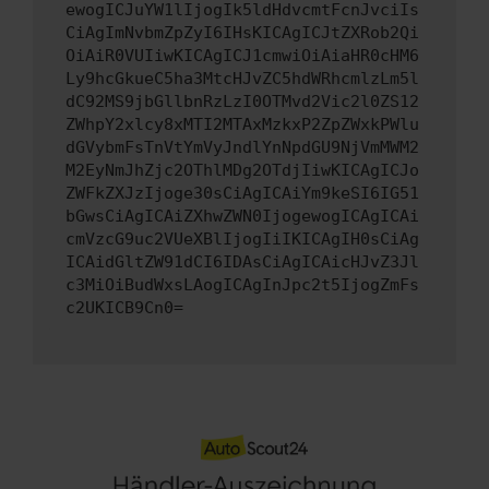
ewogICJuYW1lIjogIk5ldHdvcmtFcnJvciIs
CiAgImNvbmZpZyI6IHsKICAgICJtZXRob2Qi
OiAiR0VUIiwKICAgICJ1cmwiOiAiaHR0cHM6
Ly9hcGkueC5ha3MtcHJvZC5hdWRhcmlzLm5l
dC92MS9jbGllbnRzLzI0OTMvd2Vic2l0ZS12
ZWhpY2xlcy8xMTI2MTAxMzkxP2ZpZWxkPWlu
dGVybmFsTnVtYmVyJndlYnNpdGU9NjVmMWM2
M2EyNmJhZjc2OThlMDg2OTdjIiwKICAgICJo
ZWFkZXJzIjoge30sCiAgICAiYm9keSI6IG51
bGwsCiAgICAiZXhwZWN0IjogewogICAgICAi
cmVzcG9uc2VUeXBlIjogIiIKICAgIH0sCiAg
ICAidGltZW91dCI6IDAsCiAgICAicHJvZ3Jl
c3MiOiBudWxsLAogICAgInJpc2t5IjogZmFs
c2UKICB9Cn0=