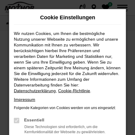
0
Zum
MENÜ
Hauptinhalt
Cookie Einstellungen
springen
Startseite
Fahrzeuge
Fahrzeugsuche
Wir nutzen Cookies, um Ihnen die bestmögliche
Nutzung unserer Webseite zu ermöglichen und unsere
Kommunikation mit Ihnen zu verbessern. Wir
Fehler: Network Error
berücksichtigen hierbei Ihre Präferenzen und
verarbeiten Daten für Marketing und Statistiken nur,
wenn Sie uns Ihre Einwilligung geben. Wenn Sie zu
Beim Laden ist ein Fehler aufgetreten.
einem späteren Zeitpunkt Ihre Meinung ändern, können
Hier sind ein paar Tipps, die dir helfen können:
Sie die Einwilligung jederzeit für die Zukunft widerrufen.
Weitere Informationen zum Umfang der
Überprüfe deine Firewall und deine
Datenverarbeitung finden Sie hier:
Internetverbindung.
Datenschutzerklärung
,
Cookie-Richtlinie
.
Laden andere Webseiten, zum Beispiel deine
Impressum
Suchmaschine?
Folgende Kategorien von Cookies werden von uns eingesetzt:
Prüfe deine Browsererweiterungen.
Manche Erweiterungen, wie Werbeblocker,
Essentiell
können das Laden bestimmter Seiten
Diese Technologien sind erforderlich, um die
verhindern. Funktioniert die Seite in einem
Kernfunktionalität der Webseite zu gewährleisten.