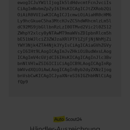
ewogICJuYW1lIjogIk5ldHdvcmtFcnJvciIs
CiAgImNvbmZpZyI6IHsKICAgICJtZXRob2Qi
OiAiR0VUIiwKICAgICJ1cmwiOiAiaHR0cHM6
Ly9hcGkueC5ha3MtcHJvZC5hdWRhcmlzLm5l
dC92MS9jbGllbnRzLzI0OTMvd2Vic2l0ZS12
ZWhpY2xlcy8yNTAwMT9maWVsZD1pbnRlcm5h
bE51bWJlciZ3ZWJzaXRlPTY1ZjFjNjNhMjZi
YWY3Njk4ZTA4Njk3YyIsCiAgICAiaGVhZGVy
cyI6IHt9LAogICAgImJvZHkiOiBudWxsLAog
ICAgImV4cGVjdCI6IHsKICAgICAgInJlc3Bv
bnNlVHlwZSI6ICIiCiAgICB9LAogICAgInRp
bWVvdXQiOiAwLAogICAgInByb2dyZXNzIjog
bnVsbCwKICAgICJyaXNreSI6IGZhbHNlCiAg
fQp9