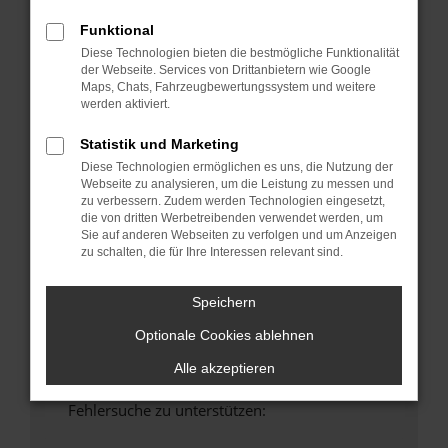
anderen Browser oder in einem privaten
Funktional
Fenster?
Diese Technologien bieten die bestmögliche Funktionalität
Starte dein Gerät neu.
der Webseite. Services von Drittanbietern wie Google
Das kann manchmal helfen, vorübergehende
Maps, Chats, Fahrzeugbewertungssystem und weitere
werden aktiviert.
Probleme zu beheben.
Stelle sicher, dass dein Browser und dein
Statistik und Marketing
Betriebssystem auf dem neuesten Stand
Diese Technologien ermöglichen es uns, die Nutzung der
sind.
Webseite zu analysieren, um die Leistung zu messen und
Veraltete Software birgt nicht nur ein
zu verbessern. Zudem werden Technologien eingesetzt,
die von dritten Werbetreibenden verwendet werden, um
Sicherheitsrisiko, sondern kann auch dazu
Sie auf anderen Webseiten zu verfolgen und um Anzeigen
führen, dass bestimmte Funktionen nicht mehr
zu schalten, die für Ihre Interessen relevant sind.
unterstützt werden.
Wende dich an den Webseitenbetreiber.
Speichern
Wenn du alle oben genannten Schritte versucht
Optionale Cookies ablehnen
hast, kontaktiere uns bitte. Wir werden
versuchen, das Problem zu beheben. Du kannst
Alle akzeptieren
uns diesen Text schicken, um uns bei der
Fehlersuche zu unterstützen: