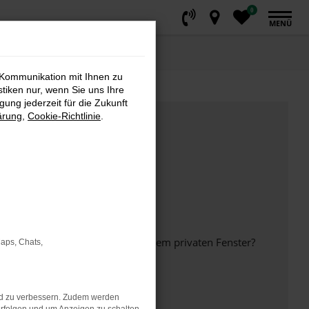
0
MENÜ
 Kommunikation mit Ihnen zu
stiken nur, wenn Sie uns Ihre
ung jederzeit für die Zukunft
ärung
,
Cookie-Richtlinie
.
inem anderen Browser oder in einem privaten Fenster?
Maps, Chats,
nd zu verbessern. Zudem werden