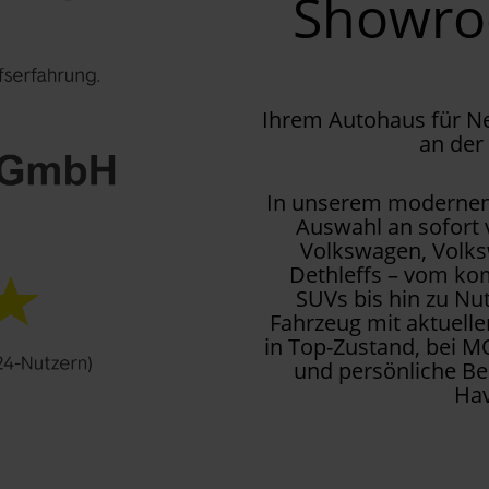
Showr
Ihrem Autohaus für 
an der
In unserem modernen 
Auswahl an sofort
Volkswagen, Volks
Dethleffs – vom kom
SUVs bis hin zu Nu
Fahrzeug mit aktuell
in Top-Zustand, bei M
und persönliche Be
Hav