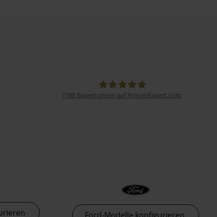
7188
Bewertungen auf ProvenExpert.com
Thormann-Gruppe
urieren
Ford-Modelle konfigurieren