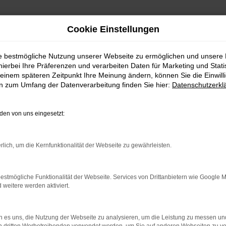
Cookie Einstellungen
ie bestmögliche Nutzung unserer Webseite zu ermöglichen und unsere
hierbei Ihre Präferenzen und verarbeiten Daten für Marketing und Stati
einem späteren Zeitpunkt Ihre Meinung ändern, können Sie die Einwillig
en zum Umfang der Datenverarbeitung finden Sie hier:
Datenschutzerkl
en von uns eingesetzt:
indung.
rlich, um die Kernfunktionalität der Webseite zu gewährleisten.
hine?
aden bestimmter Seiten verhindern. Funktioniert die Seite in e
estmögliche Funktionalität der Webseite. Services von Drittanbietern wie Google 
eitere werden aktiviert.
 zu beheben.
bssystem auf dem neuesten Stand sind.
 es uns, die Nutzung der Webseite zu analysieren, um die Leistung zu messen u